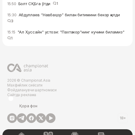
Болт СҚБга ўтди
1
15:50
Абдуллаев “Навбаҳор” билан битимини бекор қилди
15:30
3
"Ал Ҳуссайн" устози: "Пахтакор"нинг кучини биламиз"
15:15
1
2026 © Championat.Asia
Махфийлик сиёсати
Фойдаланувчи шартномаси
Сайтда реклама
Қора фон
18+