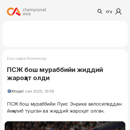
O'z
/
Бош саҳифа
Янгиликлар
ПСЖ бош мураббийи жиддий
жароҳат олди
Khoja
6 сен 2025, 10:59
ПСЖ бош мураббийи Луис Энрике велосипеддан
йиқилиб тушган ва жиддий жароҳат олган.