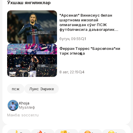
Ўхшаш янгиликлар
"Арсенал" Винисиус билан
шартнома имзолай
олмаганидан сўнг ПСЖ
футболчисига даъвогарлик
қилмоқда
бугун, 09:55
1
Ферран Торрес "Барселона"ни
тарк этмоқда
8 авг, 22:15
4
псж
Луис Энрике
Khoja
Муаллиф
Манба: soccer.ru