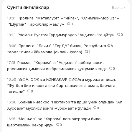
Сўнгги янгиликлар
Барча ›
Пролига. "Металлург" – "Яйпан", "Олимпик-MobiUz" –
18:31
"Шўртан". Таркиблар маълум
0
Расман: Рустам Турдимуродов “Андижон”га қайтди
0
18:13
Пролига. "Лочин" "ТерДУ" билан, Республика ФА
18:08
"Арал" билан ўйнамоқда (онлайн ҳисоб)
1
Расман: “Хоразм”га "Андижон" собиқ аъзоси,
17:15
россиялик ҳимоячи ва бразилиялик ҳужумчи келди
0
УЕФА, ОФК ва КОНКАКАФ ФИФАга мурожаат қилди:
16:50
“Футбол бир инсонга ёки бир ташкилотга эмас, барчага
тегишли”
0
Брайан Риаскос "Пахтакор"га қарши ўйин олдидан "Ал
16:30
Ҳуссайн" мухлисларига мурожаат йўллади
0
“Машъал” ва “Хоразм” легионерлари билан
16:15
шартномани бекор қилди
0