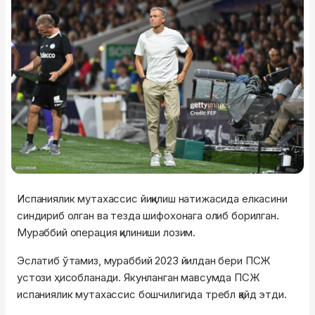
Испаниялик мутахассис йиқилиш натижасида елкасини
синдириб олган ва тезда шифохонага олиб борилган.
Мураббий операция қилиниши лозим.
Эслатиб ўтамиз, мураббий 2023 йилдан бери ПСЖ
устози ҳисобланади. Якунланган мавсумда ПСЖ
испаниялик мутахассис бошчилигида требл қайд этди.