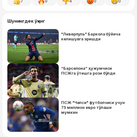
7
0
4
0
0
Шунингдек ўқинг
"Ливерпуль" Баркола бўйича
келишувга эришди
“Барселона” ҳужумчиси
ПСЖга ўтишга рози бўлди
ПСЖ "Челси" футболчиси учун
75 миллион евро тўлаши
мумкин