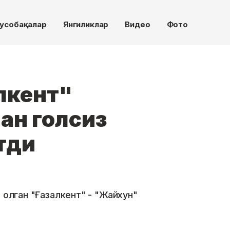
усобақалар
Янгиликлар
Видео
Фото
алкент"
ан голсиз
тди
 олган "Ғазалкент" - "Жайхун"