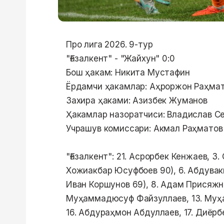
Про лига 2026. 9-тур
"Ғазалкент" - "Жайхун" 0:0
Бош ҳакам: Никита Мустафин
Ёрдамчи ҳакамлар: Аҳроржон Раҳмат
Захира ҳаками: Азизбек Жуманов
Ҳакамлар назоратчиси: Владислав С
Учрашув комиссари: Акмал Раҳматов
"Ғазалкент": 21. Асрорбек Кенжаев, 3
Хожиакбар Юсуфбоев 90), 6. Абдувак
Иван Коршунов 69), 8. Адам Присяжню
Муҳаммадюсуф Файзуллаев, 13. Муҳа
16. Абдураҳмон Абдуллаев, 17. Диёрб