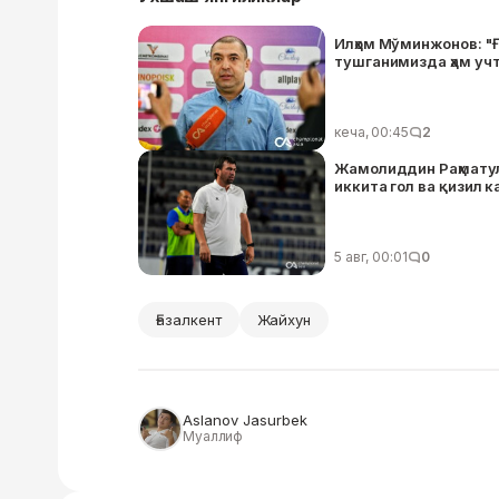
Илҳом Мўминжонов: "
тушганимизда ҳам уч
кеча, 00:45
2
Жамолиддин Раҳматул
иккита гол ва қизил 
5 авг, 00:01
0
Ғазалкент
Жайхун
Aslanov Jasurbek
Муаллиф