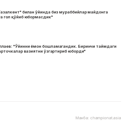
Ғазалкент" билан ўйинда биз мураббийлар майдонга
та гол қўйиб юбормасдик"
лаев: "Ўйинни ёмон бошламагандик. Биринчи таймдаги
карточкалар вазиятни ўзгартириб юборди"
Манба: championat.asia