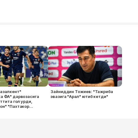
Ғазалкент"
Зайниддин Тожиев: "Тажриба
а ФА" дарвозасига
эвазига "Арал" ютиб кетди"
ттита гол урди,
он" "Пахтакор
ағлубиятга учратди