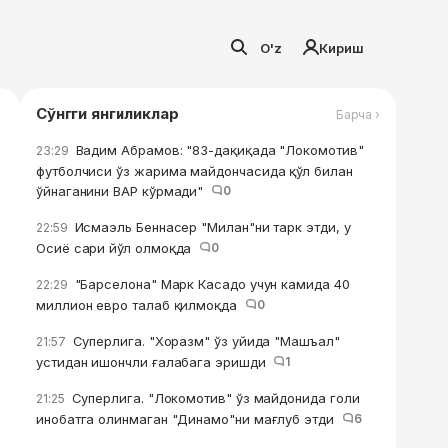
O'z
Кириш
Сўнгги янгиликлар
Барча ›
Вадим Абрамов: "83-дақиқада "Локомотив"
23:29
футболчиси ўз жарима майдончасида қўл билан
ўйнаганини ВАР кўрмади"
0
Исмаэль Беннасер "Милан"ни тарк этди, у
22:59
Осиё сари йўл олмоқда
0
"Барселона" Марк Касадо учун камида 40
22:29
миллион евро талаб қилмоқда
0
Суперлига. "Хоразм" ўз уйида "Машъал"
21:57
устидан ишончли ғалабага эришди
1
Суперлига. "Локомотив" ўз майдонида голи
21:25
инобатга олинмаган "Динамо"ни мағлуб этди
6