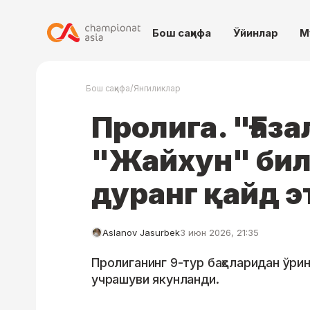
Бош саҳифа
Ўйинлар
М
/
Бош саҳифа
Янгиликлар
Пролига. "Ғаз
"Жайхун" бил
дуранг қайд э
Aslanov Jasurbek
3 июн 2026, 21:35
Пролиганинг 9-тур баҳсларидан ўрин
учрашуви якунланди.