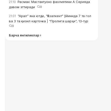
Расман: Мастантуоно фаолиятини А Серияда
21:10
давом эттиради
0
"Арал" яна ютди, "Ғазалкент" ўйинида 7 та гол
21:01
ва 3 та қизил карточка | "Пролига шарҳи", 13-тур
0
Барча янгиликлар ›