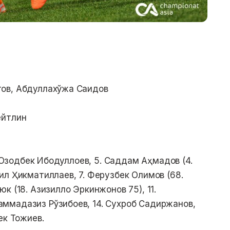
ов, Абдуллахўжа Саидов
ейтлин
. Озодбек Ибодуллоев, 5. Саддам Аҳмадов (4.
ил Ҳикматиллаев, 7. Ферузбек Олимов (68.
к (18. Азизилло Эркинжонов 75), 11.
ммадазиз Рўзибоев, 14. Сухроб Садиржанов,
ек Тожиев.