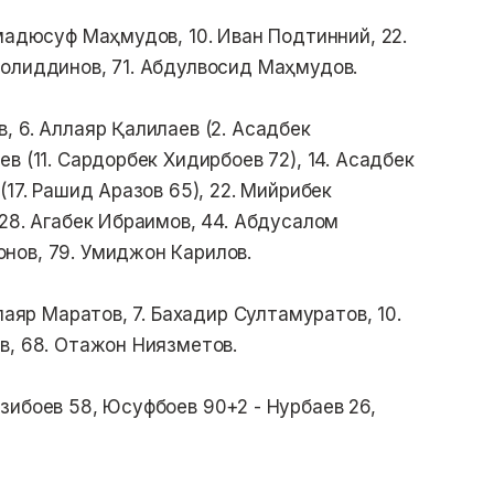
мадюсуф Маҳмудов, 10. Иван Подтинний, 22.
олиддинов, 71. Абдулвосид Маҳмудов.
, 6. Аллаяр Қалилаев (2. Асадбек
в (11. Сардорбек Хидирбоев 72), 14. Асадбек
(17. Рашид Аразов 65), 22. Мийрибек
 28. Агабек Ибраимов, 44. Абдусалом
нов, 79. Умиджон Карилов.
лаяр Маратов, 7. Бахадир Султамуратов, 10.
в, 68. Отажон Ниязметов.
зибоев 58, Юсуфбоев 90+2 - Нурбаев 26,