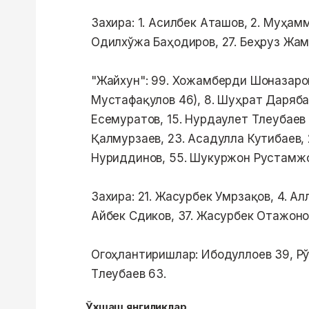
Захира: 1. Асилбек Аташов, 2. Муҳам
Одилхўжа Баҳодиров, 27. Беҳруз Жам
"Жайхун": 99. Хожамберди Шоназаров
Мустафақулов 46), 8. Шуҳрат Дарябае
Есемуратов, 15. Нурдаулет Тлеубаев 
Қалмурзаев, 23. Асадулла Кутибаев,
Нуриддинов, 55. Шукуржон Рустамжо
Захира: 21. Жасурбек Умрзақов, 4. Ал
Айбек Сдиков, 37. Жасурбек Отажоно
Огоҳлантиришлар: Ибодуллоев 39, Рў
Тлеубаев 63.
Ўхшаш янгиликлар