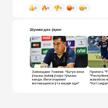
0
0
0
0
0
Шунингдек ўқинг
Зайниддин Тожиев: "Бугун икки
Пролига. "
ўхшаш лойиҳа ўзаро тўқнаш
"Республик
келди. Йигитларнинг
жавобсиз е
мотивацияси ўта юқори эди"
"Каттақўрғ
фарм"ни м