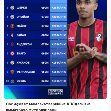
Собиқ совет мамлакатларининг АПЛдаги энг
қимматбаҳо футболчилари