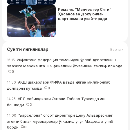
Романо: “Манчестер Сити”
Ҳусанов ва Доку билан
шартномани узайтиради
Сўнгги янгиликлар
Барча ›
Инфантино федерация томонидан қўллаб-қувватланиш
15:15
эвазига Марокашга ЖЧ финалини ўтказишни таклиф қилмоқда
0
АҚШ шаҳарлари ФИФА ваъда қилган миллионлаб
14:50
долларни кутмоқда
0
АПЛ собиқ ҳаками Энтони Тэйлор Туркияда иш
14:25
бошлади
2
“Барселона” спорт директори Деку Альвареснинг
14:00
агенти билан музокаралар ўтказиш учун Мадридга учиб
борди
0