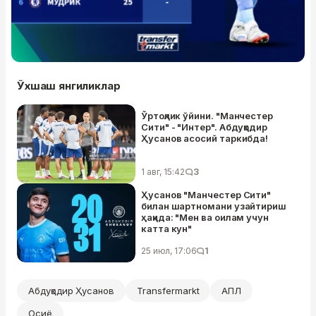
Ўхшаш янгиликлар
Ўртоқлик ўйини. "Манчестер
Сити" - "Интер". Абдуқодир
Ҳусанов асосий таркибда!
1 авг, 15:42
3
Ҳусанов "Манчестер Сити"
билан шартномани узайтириш
ҳақида: "Мен ва оилам учун
катта кун"
25 июл, 17:06
1
Абдуқодир Ҳусанов
Transfermarkt
АПЛ
Осиё