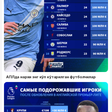
АПЛда нархи энг кўп кўтарилган футболчилар