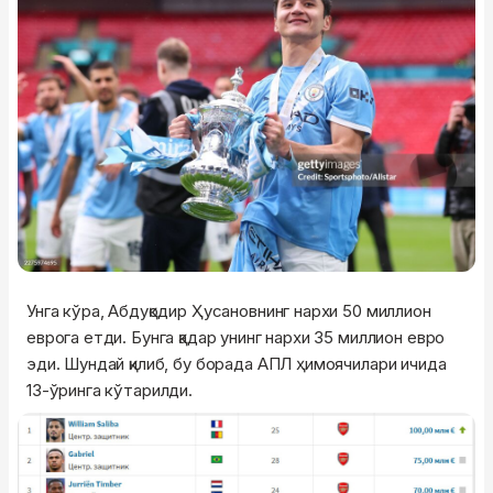
Унга кўра, Абдуқодир Ҳусановнинг нархи 50 миллион
еврога етди. Бунга қадар унинг нархи 35 миллион евро
эди. Шундай қилиб, бу борада АПЛ ҳимоячилари ичида
13-ўринга кўтарилди.