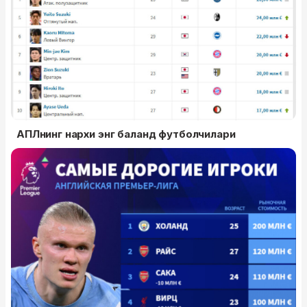
АПЛнинг нархи энг баланд футболчилари