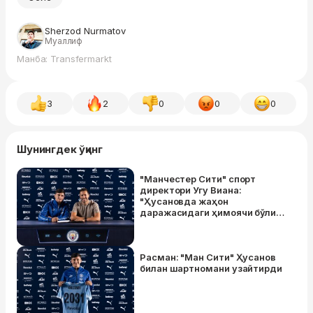
Sherzod Nurmatov
Муаллиф
Манба: Transfermarkt
3
2
0
0
0
Шунингдек ўқинг
"Манчестер Сити" спорт
директори Угу Виана:
"Ҳусановда жаҳон
даражасидаги ҳимоячи бўлиш
учун ҳамма нарса бор"
Расман: "Ман Сити" Ҳусанов
билан шартномани узайтирди