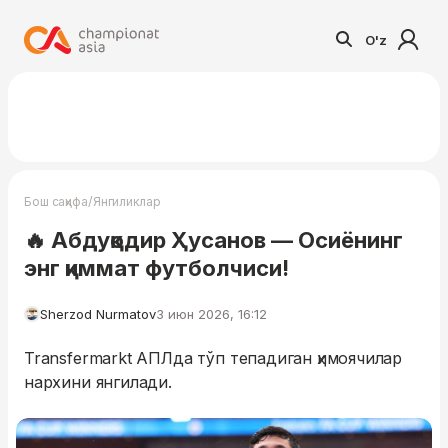
O'z
/
Бош саҳифа
Янгиликлар
🔥 Абдуқодир Ҳусанов — Осиёнинг
энг қиммат футболчиси!
Sherzod Nurmatov
3 июн 2026, 16:12
Transfermarkt АПЛда тўп тепадиган ҳимоячилар
нархини янгилади.