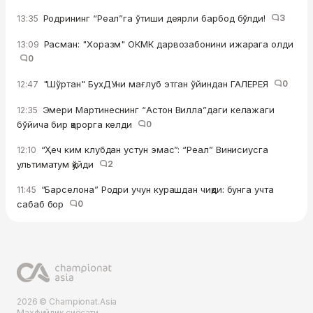
Родрининг “Реал”га ўтиши деярли барбод бўлди!
3
13:35
Расман: "Хоразм" ОКМК дарвозабонини ижарага олди
13:09
0
"Шўртан" БухДУни мағлуб этган ўйиндан ГАЛЕРЕЯ
0
12:47
Эмери Мартинеснинг “Астон Вилла”даги келажаги
12:35
бўйича бир қарорга келди
0
“Ҳеч ким клубдан устун эмас”: “Реал” Винисиусга
12:10
ультиматум қўйди
2
“Барселона” Родри учун курашдан чиқди: бунга учта
11:45
сабаб бор
0
2026 © Championat.Asia
Махфийлик сиёсати