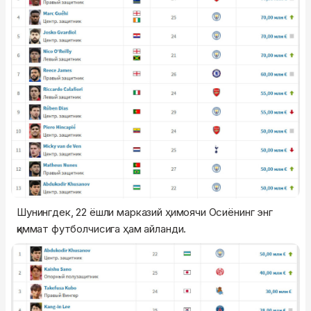
Шунингдек, 22 ёшли марказий ҳимоячи Осиёнинг энг
қиммат футболчисига ҳам айланди.