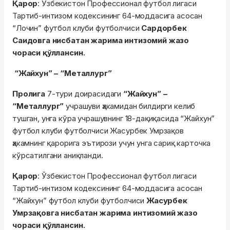
Қарор
: Ўзбекистон Профессионал футбол лигаси
Тартиб-интизом кодексининг 64-моддасига асосан
“Лочин” футбол клуби футболчиси
Сардорбек
Саидовга нисбатан жарима интизомий жазо
чораси қўллансин.
“Жайхун” – “Металлург”
Пролига
7-тури доирасидаги
“Жайхун” –
“Металлург”
учрашуви ҳакамидан билдирги келиб
тушган, унга кўра учрашувнинг 18-дақиқасида “Жайхун”
футбол клуби футболчиси Жасурбек Умрзақов
ҳакамнинг қарорига эътирози учун унга сариқ карточка
кўрсатилгани аниқланди.
Қарор
: Ўзбекистон Профессионал футбол лигаси
Тартиб-интизом кодексининг 64-моддасига асосан
“Жайхун” футбол клуби футболчиси
Жасурбек
Умрзақовга нисбатан жарима интизомий жазо
чораси қўллансин.