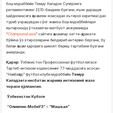
бош мураббийи Темур Кападзе Суперлига
регламентининг 22.10-бандини бузгани, яъни ушрашув
қайдномасига ҳакамлик юзасидан эътироз киритмасдан
туриб учрашувдан сўнг жамоа бош мураббийлари
иштирокида ўтказилган матбуот анжуманида
“
Championat.asia
” сайтига ҳакамлар хатти-ҳаракати
бўйича ўз этирозларини билдириб интервю бергани, бу
билан ҳакам қарорига шикоят бериш тартибини бузгани
аниқланди.
Қарор
: Ўзбекистон Профессионал футбол лигаси
Тартиб-интизом кодексининг 77-моддасига асосан
“Навбаҳор” футбол клуби мураббийи
Темур
Кападзега нисбатан жарима интизомий жазо
чораси қўллансин.
Ўзбекистон Кубоги
“Олимпик-МобиУЗ” – “Машъал”