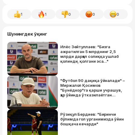
1
1
0
0
0
Шунингдек ўқинг
Илёс Зейтуллаев: "Бизга
ажратилган 5 млрднинг 2,5
млрди дарҳол солиққа ушлаб
қолинди, қолгани эса..."
"Футбол 90 дақиқа ўйналади" –
Миржалол Қосимов
"Бунёдкор"га қарши учрашув,
ҳар ўйинда ўтказилаётган
голлар ва Миржамол Қосимов
ҳақида гапирди
Рўзиқул Бердиев: "Биринчи
бўлимда гол урганимизда ўйин
бошқача кечарди"