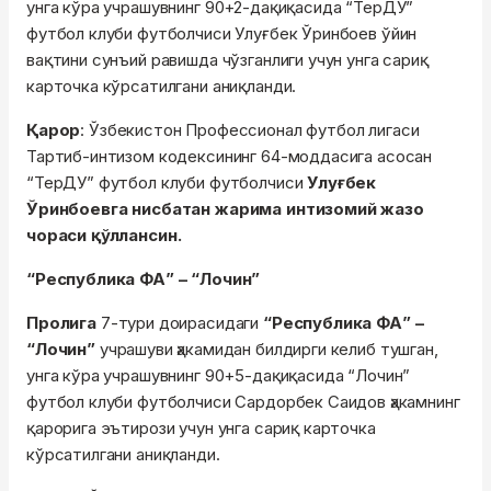
унга кўра учрашувнинг 90+2-дақиқасида “ТерДУ”
футбол клуби футболчиси Улуғбек Ўринбоев ўйин
вақтини сунъий равишда чўзганлиги учун унга сариқ
карточка кўрсатилгани аниқланди.
Қарор
: Ўзбекистон Профессионал футбол лигаси
Тартиб-интизом кодексининг 64-моддасига асосан
“ТерДУ” футбол клуби футболчиси
Улуғбек
Ўринбоевга нисбатан жарима интизомий жазо
чораси қўллансин.
“Республика ФА” – “Лочин”
Пролига
7-тури доирасидаги
“Республика ФА” –
“Лочин”
учрашуви ҳакамидан билдирги келиб тушган,
унга кўра учрашувнинг 90+5-дақиқасида “Лочин”
футбол клуби футболчиси Сардорбек Саидов ҳакамнинг
қарорига эътирози учун унга сариқ карточка
кўрсатилгани аниқланди.