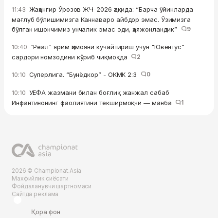
Жаҳонгир Ўрозов ЖЧ-2026 ҳақида: “Барча ўйинларда
11:43
мағлуб бўлишимизга Каннаваро айбдор эмас. Ўзимизга
бўлган ишончимиз унчалик эмас эди, ҳаяжонландик”
9
"Реал" ярим ҳимояни кучайтириш учун "Ювентус"
10:40
сардори номзодини кўриб чиқмоқда
2
Суперлига. “Бунёдкор” - ОКМК 2:3
0
10:10
УЕФА жазмани билан боғлиқ жанжал сабаб
10:10
Инфантинонинг фаолиятини текширмоқчи — манба
1
2026 © Championat.Asia
Махфийлик сиёсати
Фойдаланувчи шартномаси
Сайтда реклама
Қора фон