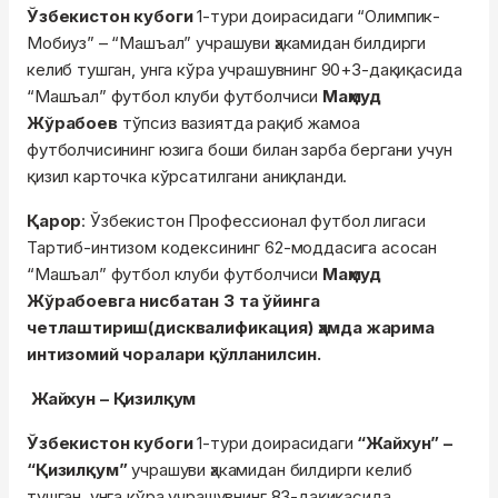
Ўзбекистон кубоги
1-тури доирасидаги “Олимпик-
Мобиуз” – “Машъал” учрашуви ҳакамидан билдирги
келиб тушган, унга кўра учрашувнинг 90+3-дақиқасида
“Машъал” футбол клуби футболчиси
Маҳмуд
Жўрабоев
тўпсиз вазиятда рақиб жамоа
футболчисининг юзига боши билан зарба бергани учун
қизил карточка кўрсатилгани аниқланди.
Қарор
: Ўзбекистон Профессионал футбол лигаси
Тартиб-интизом кодексининг 62-моддасига асосан
“Машъал” футбол клуби футболчиси
Маҳмуд
Жўрабоевга нисбатан 3 та ўйинга
четлаштириш(дисквалификация) ҳамда жарима
интизомий чоралари қўлланилсин.
Жайхун – Қизилқум
Ўзбекистон кубоги
1-тури доирасидаги
“Жайхун” –
“Қизилқум”
учрашуви ҳакамидан билдирги келиб
тушган, унга кўра учрашувнинг 83-дақиқасида