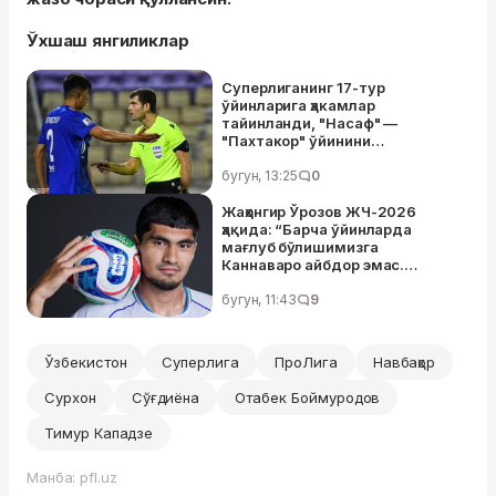
Ўхшаш янгиликлар
Суперлиганинг 17-тур
ўйинларига ҳакамлар
тайинланди, "Насаф" —
"Пахтакор" ўйинини
Нажафалиев бошқариб боради
бугун, 13:25
0
Жаҳонгир Ўрозов ЖЧ-2026
ҳақида: “Барча ўйинларда
мағлуб бўлишимизга
Каннаваро айбдор эмас.
Ўзимизга бўлган ишончимиз
унчалик эмас эди,
бугун, 11:43
9
ҳаяжонландик”
Ўзбекистон
Суперлига
ПроЛига
Навбаҳор
Сурхон
Сўғдиёна
Отабек Боймуродов
Тимур Кападзе
Манба: pfl.uz