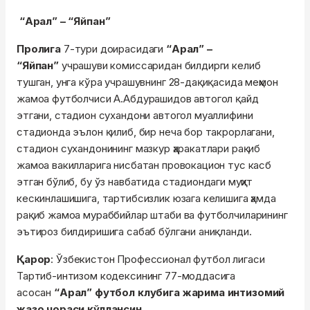
“Арал” – “Яйпан”
Пролига
7-тури доирасидаги
“Арал” –
“Яйпан”
учрашуви комиссаридан билдирги келиб
тушган, унга кўра учрашувнинг 28-дақиқасида меҳмон
жамоа футболчиси А.Абдурашидов автогол қайд
этгани, стадион сухандони автогол муаллифини
стадионда эълон қилиб, бир неча бор такрорлагани,
стадион сухандонининг мазкур ҳаракатлари рақиб
жамоа вакилларига нисбатан провокацион тус касб
этган бўлиб, бу ўз навбатида стадиондаги муҳит
кескинлашишига, тартибсизлик юзага келишига ҳамда
рақиб жамоа мураббийлар штаби ва футболчиларининг
эътироз билдиришига сабаб бўлгани аниқланди.
Қарор
: Ўзбекистон Профессионал футбол лигаси
Тартиб-интизом кодексининг 77-моддасига
асосан
“Арал” футбол клубига жарима интизомий
жазо чораси қўллансин.