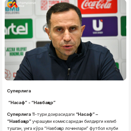
Суперлига
“Насаф” - “Навбаҳор”
Суперлига
11-тури доирасидаги
“Насаф” –
“Навбаҳор”
учрашуви комиссаридан билдирги келиб
тушган, унга кўра “Навбаҳор лочинлари” футбол клуби