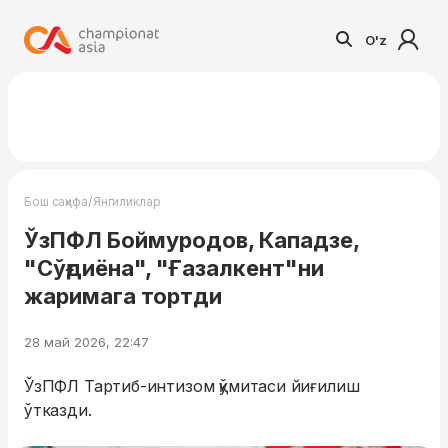
O'z
/
Бош саҳифа
Янгиликлар
ЎзПФЛ Боймуродов, Кападзе,
"Сўғдиёна", "Ғазалкент"ни
жаримага тортди
28 май 2026, 22:47
ЎзПФЛ Тартиб-интизом қўмитаси йиғилиш
ўтказди.