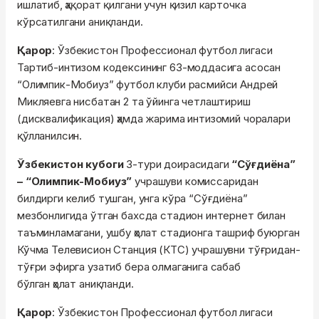
ишлатиб, ҳақорат қилгани учун қизил карточка
кўрсатилгани аниқланди.
Қарор
: Ўзбекистон Профессионал футбол лигаси
Тартиб-интизом кодексининг 63-моддасига асосан
“Олимпик-Мобиуз” футбол клуби расмийси Андрей
Микляевга нисбатан 2 та ўйинга четлаштириш
(дисквалификация) ҳамда жарима интизомий чоралари
қўлланилсин.
Ўзбекистон кубоги
3-тури доирасидаги
“Сўғдиёна”
– “Олимпик-Мобиуз”
учрашуви комиссаридан
билдирги келиб тушган, унга кўра “Сўғдиёна”
мезбонлигида ўтган бахсда стадион интернет билан
таъминламагани, ушбу ҳолат стадионга ташриф буюрган
Кўчма Телевисион Станция (КТС) учрашувни тўғридан-
тўғри эфирга узатиб бера олмаганига сабаб
бўлган ҳолат аниқланди.
Қарор
: Ўзбекистон Профессионал футбол лигаси