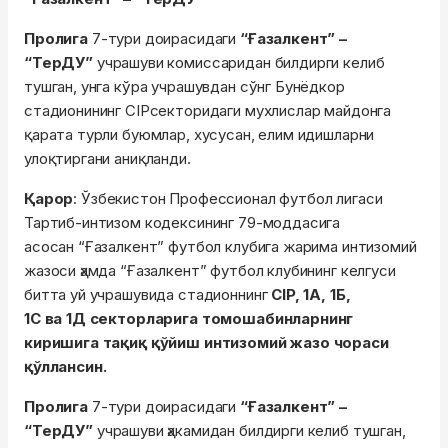
Пролига
7-тури доирасидаги
“Ғазалкент” –
“ТерДУ”
учрашуви комиссаридан билдирги келиб
тушган, унга кўра учрашувдан сўнг Бунёдкор
стадионининг CIPсекторидаги мухлислар майдонга
қарата турли буюмлар, хусусан, елим идишларни
улоқтиргани аниқланди.
Қарор
: Ўзбекистон Профессионал футбол лигаси
Тартиб-интизом кодексининг 79-моддасига
асосан “Ғазалкент” футбол клубига жарима интизомий
жазоси ҳамда “Ғазалкент” футбол клубининг келгуси
битта уй учрашувида стадионнинг
CIP, 1А, 1Б,
1C ва 1Д секторларига томошабинларнинг
киришига тақиқ қўйиш интизомий жазо чораси
қўллансин.
Пролига
7-тури доирасидаги
“Ғазалкент” –
“ТерДУ”
учрашуви ҳакамидан билдирги келиб тушган,