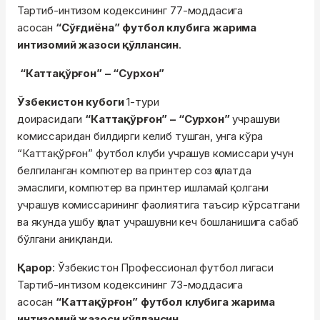
Тартиб-интизом кодексининг 77-моддасига
асосан
“Сўғдиёна” футбол клубига жарима
интизомий жазоси қўллансин
.
“Каттақўрғон” – “Сурхон”
Ўзбекистон кубоги
1-тури
доирасидаги
“Каттақўрғон” – “Сурхон”
учрашуви
комиссаридан билдирги келиб тушган, унга кўра
“Каттақўрғон” футбол клуби учрашув комиссари учун
белгиланган компютер ва принтер соз ҳолатда
эмаслиги, компютер ва принтер ишламай қолгани
учрашув комиссарининг фаолиятига таъсир кўрсатгани
ва якунда ушбу ҳолат учрашувни кеч бошланишига сабаб
бўлгани аниқланди.
Қарор
: Ўзбекистон Профессионал футбол лигаси
Тартиб-интизом кодексининг 73-моддасига
асосан
“Каттақўрғон” футбол клубига жарима
интизомий жазоси қўллансин.