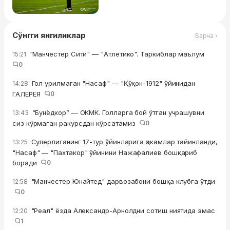
Сўнгги янгиликлар
Барча ›
"Манчестер Сити" — "Атлетико". Таркиблар маълум
15:21
0
Гол урилмаган "Насаф" — "Қўқон-1912" ўйинидан
14:28
ГАЛЕРЕЯ
0
“Бунёдкор” — ОКМК. Голларга бой ўтган учрашувни
13:43
сиз кўрмаган ракурсдан кўрсатамиз
0
Суперлиганинг 17-тур ўйинларига ҳакамлар тайинланди,
13:25
"Насаф" — "Пахтакор" ўйинини Нажафалиев бошқариб
боради
0
"Манчестер Юнайтед" дарвозабони бошқа клубга ўтди
12:58
0
"Реал" ёзда Александр-Арнолдни сотиш ниятида эмас
12:20
1