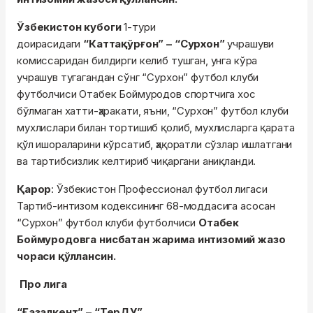
Ўзбекистон кубоги
1-тури
доирасидаги
“Каттақўрғон” – “Сурхон”
учрашуви
комиссаридан билдирги келиб тушган, унга кўра
учрашув тугагандан сўнг “Сурхон” футбол клуби
футболчиси Отабек Боймуродов спортчига хос
бўлмаган хатти-ҳаракати, яъни, “Сурхон” футбол клуби
мухлислари билан тортишиб қолиб, мухлисларга қарата
қўл ишораларини кўрсатиб, ҳақоратли сўзлар ишлатгани
ва тартибсизлик келтириб чиқаргани аниқланди.
Қарор
: Ўзбекистон Профессионал футбол лигаси
Тартиб-интизом кодексининг 68-моддасига асосан
“Сурхон” футбол клуби футболчиси
Отабек
Боймуродовга нисбатан жарима интизомий жазо
чораси қўллансин.
Про лига
“Ғазалкент” – “ТерДУ”