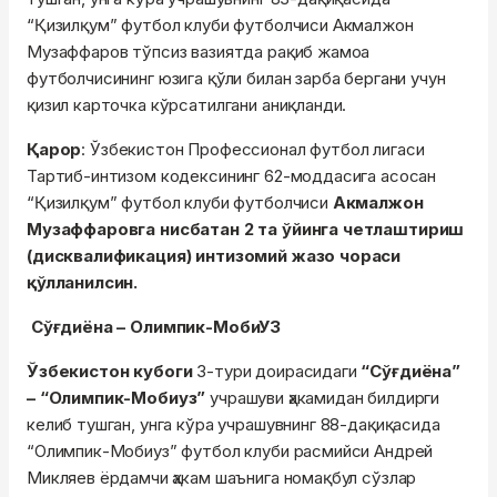
“Қизилқум” футбол клуби футболчиси Акмалжон
Музаффаров тўпсиз вазиятда рақиб жамоа
футболчисининг юзига қўли билан зарба бергани учун
қизил карточка кўрсатилгани аниқланди.
Қарор
: Ўзбекистон Профессионал футбол лигаси
Тартиб-интизом кодексининг 62-моддасига асосан
“Қизилқум” футбол клуби футболчиси
Акмалжон
Музаффаровга нисбатан 2 та ўйинга четлаштириш
(дисквалификация) интизомий жазо чораси
қўлланилсин.
Сўғдиёна – Олимпик-МобиУЗ
Ўзбекистон кубоги
3-тури доирасидаги
“Сўғдиёна”
– “Олимпик-Мобиуз”
учрашуви ҳакамидан билдирги
келиб тушган, унга кўра учрашувнинг 88-дақиқасида
“Олимпик-Мобиуз” футбол клуби расмийси Андрей
Микляев ёрдамчи ҳакам шаънига номақбул сўзлар