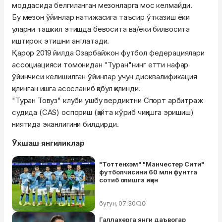
моддасида белгиланган мезонларга мос келмайди.
Бу мезон ўйинлар натижасига таъсир ўтказиш ёки
уларни ташкил этишда бевосита ва/ёки билвосита
иштирок этишни англатади.
Қарор 2019 йилда Озарбайжон футбол федерациялари
ассоциацияси томонидан "Туран"нинг етти нафар
ўйинчиси келишилган ўйинлар учун дисквалификация
қилинган ишга асосланиб қабул қилинди.
"Туран Товуз" клуби ушбу вердиктни Спорт арбитраж
судида (CAS) оспориш (қайта кўриб чиқишга эришиш)
ниятида эканлигини билдирди.
Ўхшаш янгиликлар
"Тоттенхэм" "Манчестер Сити"
футболчисини 60 млн фунтга
сотиб олишга яқин
бугун, 07:30
0
Галлахерга янги даъвогар