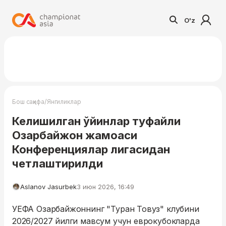
O'z
/
Бош саҳифа
Янгиликлар
Келишилган ўйинлар туфайли
Озарбайжон жамоаси
Конференциялар лигасидан
четлаштирилди
Aslanov Jasurbek
3 июн 2026, 16:49
УЕФА Озарбайжоннинг "Туран Товуз" клубини
2026/2027 йилги мавсум учун еврокубокларда