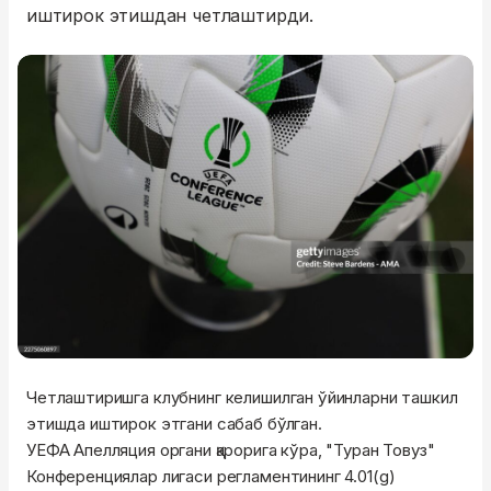
иштирок этишдан четлаштирди.
Четлаштиришга клубнинг келишилган ўйинларни ташкил
этишда иштирок этгани сабаб бўлган.
УЕФА Апелляция органи қарорига кўра, "Туран Товуз"
Конференциялар лигаси регламентининг 4.01(g)