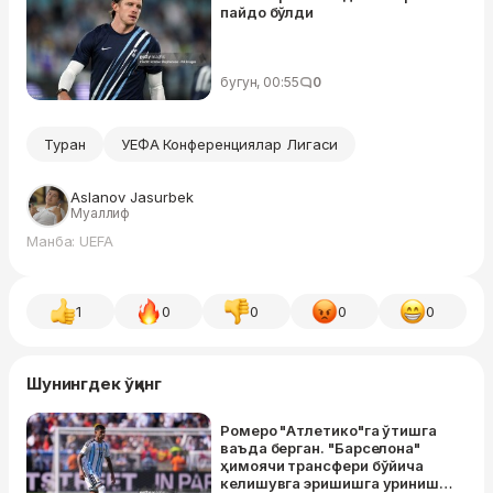
пайдо бўлди
бугун, 00:55
0
Туран
УЕФА Конференциялар Лигаси
Aslanov Jasurbek
Муаллиф
Манба: UEFA
1
0
0
0
0
Шунингдек ўқинг
Ромеро "Атлетико"га ўтишга
ваъда берган. "Барселона"
ҳимоячи трансфери бўйича
келишувга эришишга уриниши