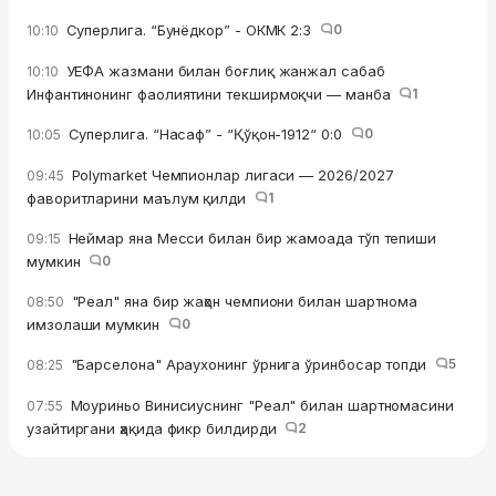
Суперлига. “Бунёдкор” - ОКМК 2:3
0
10:10
УЕФА жазмани билан боғлиқ жанжал сабаб
10:10
Инфантинонинг фаолиятини текширмоқчи — манба
1
Суперлига. “Насаф” - “Қўқон-1912“ 0:0
0
10:05
Polymarket Чемпионлар лигаси — 2026/2027
09:45
фаворитларини маълум қилди
1
Неймар яна Месси билан бир жамоада тўп тепиши
09:15
мумкин
0
"Реал" яна бир жаҳон чемпиони билан шартнома
08:50
имзолаши мумкин
0
"Барселона" Араухонинг ўрнига ўринбосар топди
5
08:25
Моуриньо Винисиуснинг "Реал" билан шартномасини
07:55
узайтиргани ҳақида фикр билдирди
2