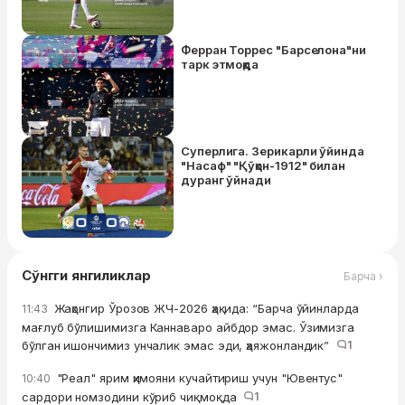
муваффақиятсиз тугади
Ферран Торрес "Барселона"ни
тарк этмоқда
Суперлига. Зерикарли ўйинда
"Насаф" "Қўқон-1912" билан
дуранг ўйнади
Сўнгги янгиликлар
Барча ›
Жаҳонгир Ўрозов ЖЧ-2026 ҳақида: “Барча ўйинларда
11:43
мағлуб бўлишимизга Каннаваро айбдор эмас. Ўзимизга
бўлган ишончимиз унчалик эмас эди, ҳаяжонландик”
1
"Реал" ярим ҳимояни кучайтириш учун "Ювентус"
10:40
сардори номзодини кўриб чиқмоқда
1