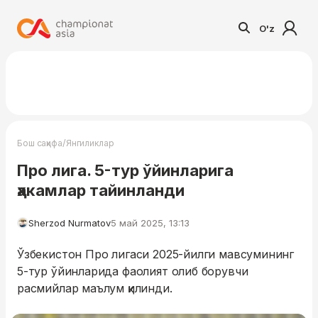
O'z
/
Бош саҳифа
Янгиликлар
Про лига. 5-тур ўйинларига
ҳакамлар тайинланди
Sherzod Nurmatov
5 май 2025, 13:13
Ўзбекистон Про лигаси 2025-йилги мавсумининг
5-тур ўйинларида фаолият олиб борувчи
расмийлар маълум қилинди.