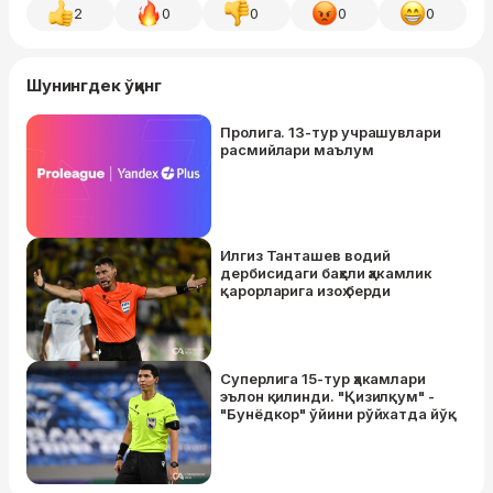
2
0
0
0
0
Шунингдек ўқинг
Пролига. 13-тур учрашувлари
расмийлари маълум
Илгиз Танташев водий
дербисидаги баҳсли ҳакамлик
қарорларига изоҳ берди
Суперлига 15-тур ҳакамлари
эълон қилинди. "Қизилқум" -
"Бунёдкор" ўйини рўйхатда йўқ