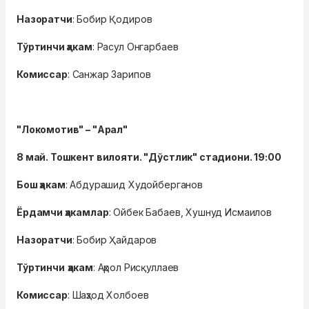
Назоратчи
: Бобир Қодиров
Тўртинчи ҳакам
: Расул Онгарбаев
Комиссар
: Санжар Зарипов
"Локомотив" – "Арал"
8 май. Тошкент вилояти. "Дўстлик" стадиони. 19:00
Бош ҳакам
: Абдурашид Худойберганов
Ёрдамчи ҳакамлар
: Ойбек Бабаев, Хушнуд Исмаилов
Назоратчи
: Бобир Ҳайдаров
Тўртинчи
ҳакам
: Аҳрол Рисқуллаев
Комиссар
: Шаҳзод Холбоев