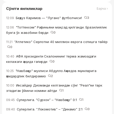
Сўнгги янгиликлар
Барча ›
Беҳруз Каримов — "Лугано" футболчиси!
3
12:09
"Тоттенхэм" Рафиньяни мақсад қилганди. Бразилиялик
12:06
бунга ўз жавобини берди
0
"Атлетико" Серлотни 40 миллион еврога сотишга тайёр
11:21
0
АФА президенти Скалонининг терма жамоадаги
10:40
келажаги ҳақида гапирди
0
"Навбаҳор" мухлиси Абдулло Аҳмедов яқинларига
10:25
ҳамдардлик билдирамиз
2
Инсайдер Диоманде келганидан сўнг "Реал"ни тарк
10:00
этадиган ўйинчи номини айтди
1
Суперлига. “Сурхон” – “Навбаҳор” 0:1
1
09:45
Суперлига. “Локомотив” – “Динамо” 2:1
0
09:40