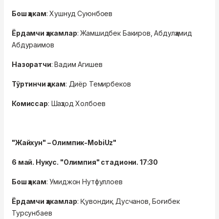
Бош ҳакам
: Хушнуд Суюнбоев
Ёрдамчи ҳакамлар
: Жамшидбек Бакиров, Абдулҳамид
Абдураимов
Назоратчи
: Вадим Агишев
Тўртинчи ҳакам
: Диёр Темирбеков
Комиссар
: Шаҳзод Холбоев
"Жайхун" – Олимпик-MobiUz"
6 май. Нукус. "Олимпия" стадиони. 17:30
Бош ҳакам
: Умиджон Нутфуллоев
Ёрдамчи ҳакамлар
: Қувондиқ Дусчанов, Боғибек
Турсунбаев