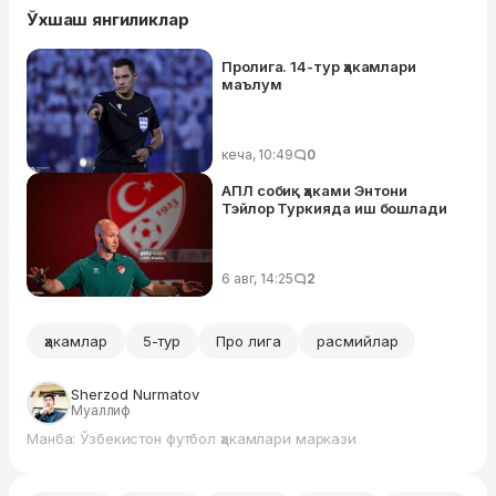
Ўхшаш янгиликлар
Пролига. 14-тур ҳакамлари
маълум
кеча, 10:49
0
АПЛ собиқ ҳаками Энтони
Тэйлор Туркияда иш бошлади
6 авг, 14:25
2
ҳакамлар
5-тур
Про лига
расмийлар
Sherzod Nurmatov
Муаллиф
Манба: Ўзбекистон футбол ҳакамлари маркази