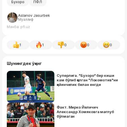
Бухоро
ПФЛ
Aslanov Jasurbek
Муаллиф
Манба: pfl.uz
1
1
0
0
0
Шунингдек ўқинг
Суперлига. "Бухоро" бир киши
кам бўлиб қолган "Локомотив"ни
қийинчилик билан енгди
Факт. Мирко Йеличич
Александр Хомяковга мағлуб
бўлмаган