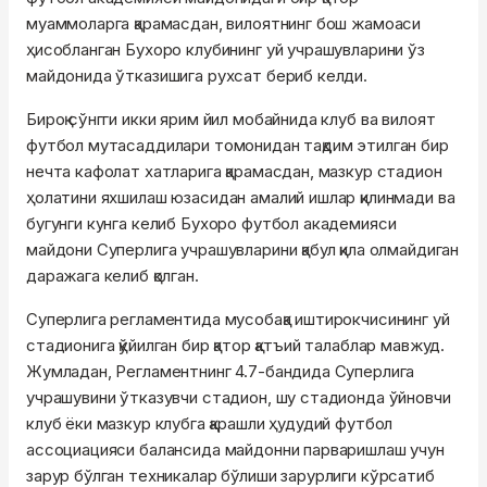
муаммоларга қарамасдан, вилоятнинг бош жамоаси
ҳисобланган Бухоро клубининг уй учрашувларини ўз
майдонида ўтказишига рухсат бериб келди.
Бироқ сўнгги икки ярим йил мобайнида клуб ва вилоят
футбол мутасаддилари томонидан тақдим этилган бир
нечта кафолат хатларига қарамасдан, мазкур стадион
ҳолатини яхшилаш юзасидан амалий ишлар қилинмади ва
бугунги кунга келиб Бухоро футбол академияси
майдони Суперлига учрашувларини қабул қила олмайдиган
даражага келиб қолган.
Суперлига регламентида мусобақа иштирокчисининг уй
стадионига қўйилган бир қатор қатъий талаблар мавжуд.
Жумладан, Регламентнинг 4.7-бандида Суперлига
учрашувини ўтказувчи стадион, шу стадионда ўйновчи
клуб ёки мазкур клубга қарашли ҳудудий футбол
ассоциацияси балансида майдонни парваришлаш учун
зарур бўлган техникалар бўлиши зарурлиги кўрсатиб