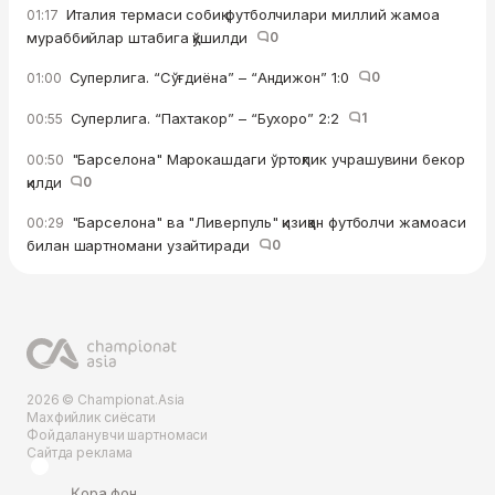
Италия термаси собиқ футболчилари миллий жамоа
01:17
мураббийлар штабига қўшилди
0
Суперлига. “Сўғдиёна” – “Андижон” 1:0
0
01:00
Суперлига. “Пахтакор” – “Бухоро” 2:2
1
00:55
"Барселона" Марокашдаги ўртоқлик учрашувини бекор
00:50
қилди
0
"Барселона" ва "Ливерпуль" қизиққан футболчи жамоаси
00:29
билан шартномани узайтиради
0
2026 © Championat.Asia
Махфийлик сиёсати
Фойдаланувчи шартномаси
Сайтда реклама
Қора фон