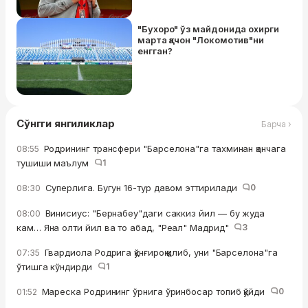
"Бухоро" ўз майдонида охирги
марта қачон "Локомотив"ни
енгган?
Сўнгги янгиликлар
Барча ›
Родрининг трансфери "Барселона"га тахминан қанчага
08:55
тушиши маълум
1
Суперлига. Бугун 16-тур давом эттирилади
0
08:30
Винисиус: "Бернабеу"даги саккиз йил — бу жуда
08:00
кам… Яна олти йил ва то абад, "Реал" Мадрид"
3
Гвардиола Родрига қўнғироқ қилиб, уни "Барселона"га
07:35
ўтишга кўндирди
1
Мареска Родрининг ўрнига ўринбосар топиб қўйди
0
01:52