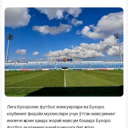
Лига бухоролик футбол жонкуярлари ва Бухоро
клубининг фидойи мухлислари учун ўтган мавсумнинг
иккинчи қисми ҳамда жорий мавсум бошида Бухоро
футбол академияси майдонидаги бир қатор