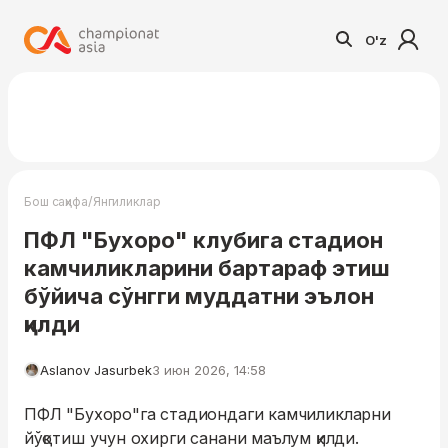
O'z
/
Бош саҳифа
Янгиликлар
ПФЛ "Бухоро" клубига стадион
камчиликларини бартараф этиш
бўйича сўнгги муддатни эълон
қилди
Aslanov Jasurbek
3 июн 2026, 14:58
ПФЛ "Бухоро"га стадиондаги камчиликларни
йўқотиш учун охирги санани маълум қилди.