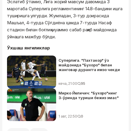
Эслатиб ўтамиз, Лига жорий мавсум давомида 3
маротаба Суперлига регламентининг 14.8-бандини ишга
туширишга улгурди. Жумладан, 3-тур доирасида
Машъал, 4-турда Сўғдиёна ҳамда 7-турда Насаф
стадион билан боғлиқ муаммо сабаб рақиб майдонида
ўйнашга мажбур бўлди.
Ўхшаш янгиликлар
Суперлига. "Пахтакор" ўз
майдонида "Бухоро" билан
жанговар дурангга имзо чекди
кеча, 21:00
95
Мирко Йеличич: "Бухоро"нинг
3-ўринда туриши бежиз эмас"
1 авг, 22:50
0