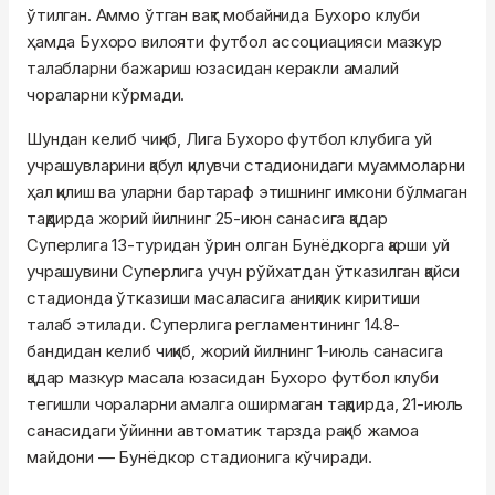
ўтилган. Аммо ўтган вақт мобайнида Бухоро клуби
ҳамда Бухоро вилояти футбол ассоциацияси мазкур
талабларни бажариш юзасидан керакли амалий
чораларни кўрмади.
Шундан келиб чиқиб, Лига Бухоро футбол клубига уй
учрашувларини қабул қилувчи стадионидаги муаммоларни
ҳал қилиш ва уларни бартараф этишнинг имкони бўлмаган
тақдирда жорий йилнинг 25-июн санасига қадар
Суперлига 13-туридан ўрин олган Бунёдкорга қарши уй
учрашувини Суперлига учун рўйхатдан ўтказилган қайси
стадионда ўтказиши масаласига аниқлик киритиши
талаб этилади. Суперлига регламентининг 14.8-
бандидан келиб чиқиб, жорий йилнинг 1-июль санасига
қадар мазкур масала юзасидан Бухоро футбол клуби
тегишли чораларни амалга оширмаган тақдирда, 21-июль
санасидаги ўйинни автоматик тарзда рақиб жамоа
майдони — Бунёдкор стадионига кўчиради.