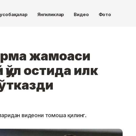
усобақалар
Янгиликлар
Видео
Фото
ерма жамоаси
 қўл остида илк
ўтказди
аридан видеони томоша қилинг.