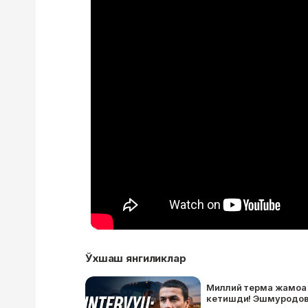
Ўхшаш янгиликлар
Миллий терма жамоа 
кетишди! Эшмуродов 