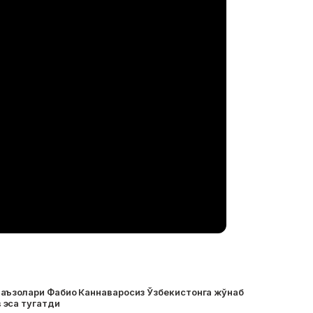
аъзолари Фабио Каннаваросиз Ўзбекистонга жўнаб
эса тугатди