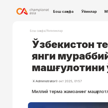
Бош саҳифа
Ўйинлар
М
/
Бош саҳифа
Янгиликлар
Ўзбекистон т
янги мураббий
машғулотини 
Administrator
8 окт 2025, 01:57
Миллий терма жамоанинг машғулотл