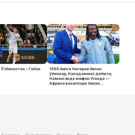
. Ўзбекистон – Габон
1995 йилги Нигерия билан
ўйинлар, Кападзенинг дебюти,
Наманганда меҳмон Уганда —
Африка вакиллари билан
ўйинларни эслаймиз