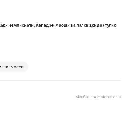
ҳон чемпионати, Кападзе, маоши ва палов ҳақида (тўлиқ
рма жамоаси
Манба: championat.asia