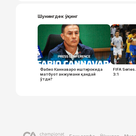
Шунингдек ўқинг
Фабио Каннаваро иштирокида
FIFA Series
матбуот анжумани қандай
3:1
ўтди?