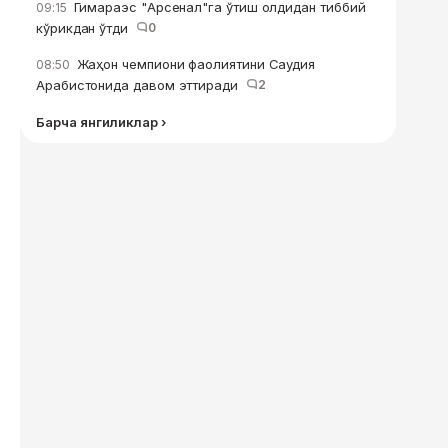
Гимараэс "Арсенал"га ўтиш олдидан тиббий
09:15
кўрикдан ўтди
0
Жаҳон чемпиони фаолиятини Саудия
08:50
Арабистонида давом эттиради
2
Барча янгиликлар ›