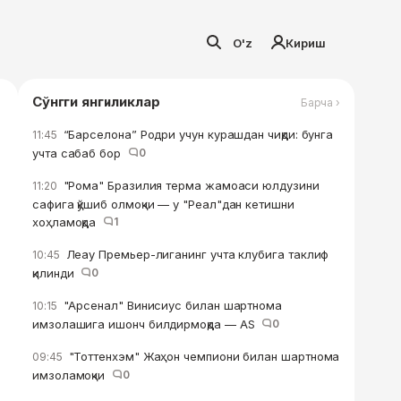
O'z
Кириш
Сўнгги янгиликлар
Барча ›
“Барселона” Родри учун курашдан чиқди: бунга
11:45
учта сабаб бор
0
"Рома" Бразилия терма жамоаси юлдузини
11:20
сафига қўшиб олмоқчи — у "Реал"дан кетишни
хоҳламоқда
1
Леау Премьер-лиганинг учта клубига таклиф
10:45
қилинди
0
"Арсенал" Винисиус билан шартнома
10:15
имзолашига ишонч билдирмоқда — AS
0
"Тоттенхэм" Жаҳон чемпиони билан шартнома
09:45
имзоламоқчи
0