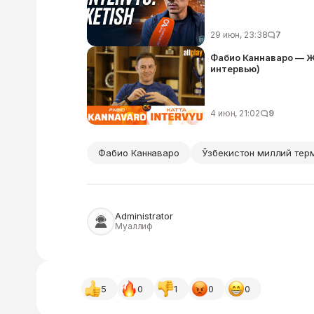
29 июн, 23:38
7
Фабио Каннаваро — Жа
интервью)
4 июн, 21:02
9
Фабио Каннаваро
Ўзбекистон миллий те
Administrator
Муаллиф
5
0
1
0
0