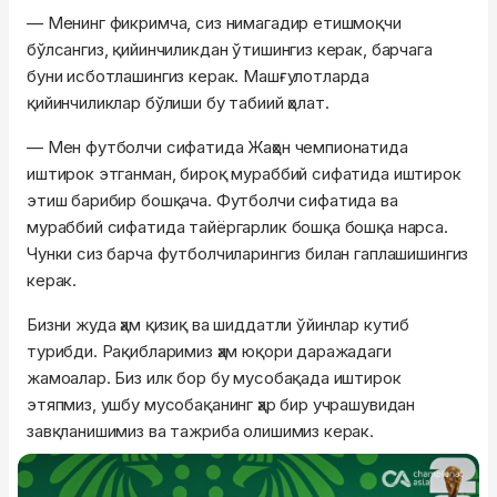
— Менинг фикримча, сиз нимагадир етишмоқчи
бўлсангиз, қийинчиликдан ўтишингиз керак, барчага
буни исботлашингиз керак. Машғулотларда
қийинчиликлар бўлиши бу табиий ҳолат.
— Мен футболчи сифатида Жаҳон чемпионатида
иштирок этганман, бироқ мураббий сифатида иштирок
этиш барибир бошқача. Футболчи сифатида ва
мураббий сифатида тайёргарлик бошқа бошқа нарса.
Чунки сиз барча футболчиларингиз билан гаплашишингиз
керак.
Бизни жуда ҳам қизиқ ва шиддатли ўйинлар кутиб
турибди. Рақибларимиз ҳам юқори даражадаги
жамоалар. Биз илк бор бу мусобақада иштирок
этяпмиз, ушбу мусобақанинг ҳар бир учрашувидан
завқланишимиз ва тажриба олишимиз керак.