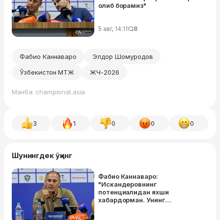
олиб борамиз"
5 авг, 14:11
8
Фабио Каннаваро
Элдор Шомуродов
Ўзбекистон МТЖ
ЖЧ-2026
Манба: championat.asia
3
1
0
0
0
Шунингдек ўқинг
Фабио Каннаваро:
"Искандеровнинг
потенциалидан яхши
хабардорман. Унинг
даражасини билган ҳолда ЖЧга
олиб борганман"