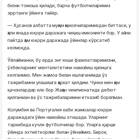
бизни томоша қилади, барча футболчиларимиз
эрртанги ўйинга тайёр.
— Ҳусанов албатта муҳим ҳимоячиларимиздан биттаси, у
ҳали янада юқори даражага чиқиш имконияти бор. У айни
пайтда ҳам юқори даражада ўйинлар кўрсатиб
келмоқда.
Ўйлайманки, бу ерда энг яхши фазилатларимизни,
ўзбекларнинг менталитетини намойиш қилишга
келганмиз. Мен жамоа билан ишлаганимда ўз
тажрибамни улашишга ҳаркат қилдим. Чунки мен ҳам
қачонлардир илк бор Жаҳон чемпионатида дебют
қилганман ва ўз тажрибаларимни етказиб боряпман.
Колумбия ва Португалия каби жамоалар юқори
даражадаги ўйин намойиш этишади. Уларнинг
таркибида кучли футболчилар бор. Уларга қарши
ўйинда эхтиёткорлик билан ўйнаймиз. Бироқ