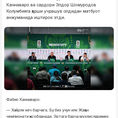
Каннаваро ва сардори Элдор Шомуродов
Колумбияга қарши учрашув олдидан матбуот
анжуманида иштирок этди.
Фабио Каннаваро:
— Хайрли кеч барчага. Бу биз учун илк Жаҳон
чемпионати ҳисобланади. Эртага барча мухлисларимиз