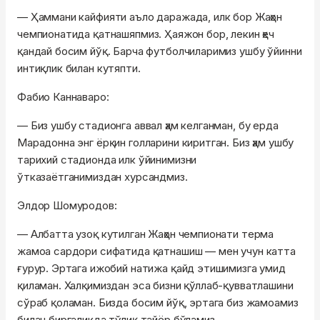
— Ҳаммани кайфияти аъло даражада, илк бор Жаҳон
чемпионатида қатнашяпмиз. Ҳаяжон бор, лекин ҳеч
қандай босим йўқ. Барча футболчиларимиз ушбу ўйинни
интиқлик билан кутяпти.
Фабио Каннаваро:
— Биз ушбу стадионга аввал ҳам келганман, бу ерда
Марадонна энг ёрқин голларини киритган. Биз ҳам ушбу
тарихий стадионда илк ўйинимизни
ўтказаётганимиздан хурсандмиз.
Элдор Шомуродов:
— Албатта узоқ кутилган Жаҳон чемпионати терма
жамоа сардори сифатида қатнашиш — мен учун катта
ғурур. Эртага ижобий натижа қайд этишимизга умид
қиламан. Халқимиздан эса бизни қўллаб-қувватлашини
сўраб қоламан. Бизда босим йўқ, эртага биз жамоамиз
билан биргаликда тўлиқ тайёр бўламиз.