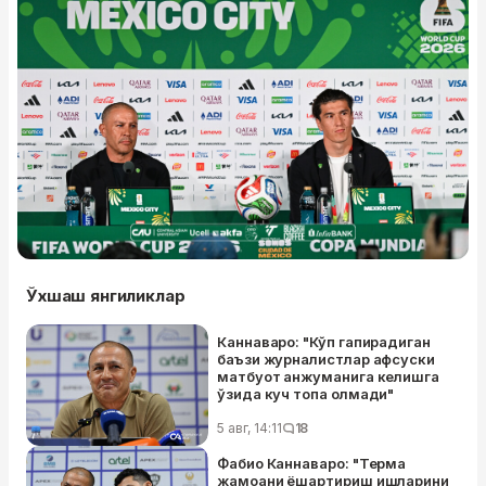
Ўхшаш янгиликлар
Каннаваро: "Кўп гапирадиган
баъзи журналистлар афсуски
матбуот анжуманига келишга
ўзида куч топа олмади"
5 авг, 14:11
18
Фабио Каннаваро: "Терма
жамоани ёшартириш ишларини