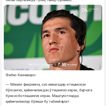
Фабио Каннаваро:
— Менинг фикримча, сиз нимагадир етишмоқчи
бўлсангиз, қийинчиликдан ўтишингиз керак, барчага
буни исботлашингиз керак. Машғулотларда
қийинчиликлар бўлиши бу табиий ҳолат.