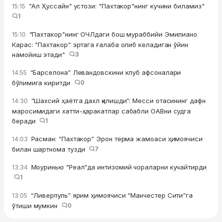
"Ал Ҳуссайн" устози: "Пахтакор"нинг кучини биламиз"
15:15
1
"Пахтакор"нинг ОЧЛдаги бош мураббийи Эмилиано
15:10
Карас: "Пахтакор" эртага ғалаба олиб келадиган ўйин
намойиш этади"
3
“Барселона” Левандовскини клуб афсоналари
14:55
бўлимига киритди
0
“Шахсий ҳаётга дахл қилишди”: Месси отасининг дафн
14:30
маросимидаги хатти-ҳаракатлар сабабли ОАВни судга
беради
1
Расман: “Пахтакор” Эрон терма жамоаси ҳимоячиси
14:03
билан шартнома тузди
7
Моуринью "Реал"да интизомий чораларни кучайтирди
13:34
1
“Ливерпуль” ярим ҳимоячиси “Манчестер Сити”га
13:05
ўтиши мумкин
0