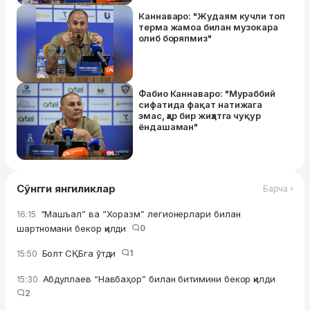
Каннаваро: "Жудаям кучли топ
терма жамоа билан музокара
олиб боряпмиз"
Фабио Каннаваро: "Мураббий
сифатида фақат натижага
эмас, ҳар бир жиҳатга чуқур
ёндашаман"
Сўнгги янгиликлар
Барча ›
“Машъал” ва “Хоразм” легионерлари билан
16:15
шартномани бекор қилди
0
Болт СҚБга ўтди
1
15:50
Абдуллаев “Навбаҳор” билан битимини бекор қилди
15:30
2