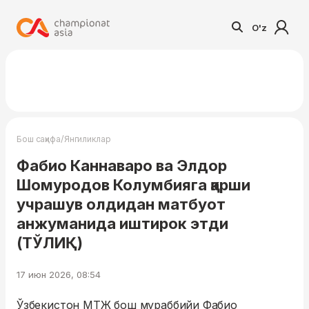
O'z
/
Бош саҳифа
Янгиликлар
Фабио Каннаваро ва Элдор
Шомуродов Колумбияга қарши
учрашув олдидан матбуот
анжуманида иштирок этди
(ТЎЛИҚ)
17 июн 2026, 08:54
Ўзбекистон МТЖ бош мураббийи Фабио