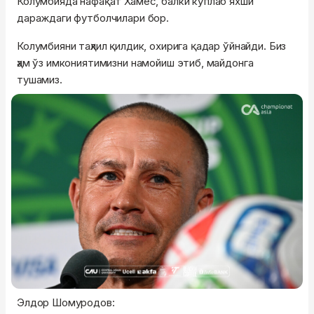
Колумбияда нафақат Хамес, балки кўплаб яхши
дараждаги футболчилари бор.
Колумбияни таҳлил қилдик, охирига қадар ўйнайди. Биз
ҳам ўз имкониятимизни намойиш этиб, майдонга
тушамиз.
Элдор Шомуродов: