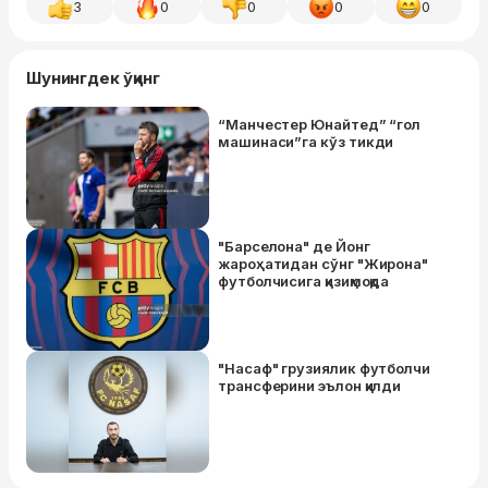
3
0
0
0
0
Шунингдек ўқинг
“Манчестер Юнайтед” “гол
машинаси”га кўз тикди
"Барселона" де Йонг
жароҳатидан сўнг "Жирона"
футболчисига қизиқмоқда
"Насаф" грузиялик футболчи
трансферини эълон қилди