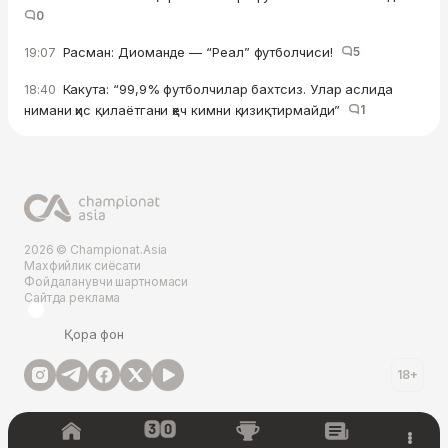
0
Расман: Диоманде — “Реал” футболчиси!
5
19:07
Какута: “99,9% футболчилар бахтсиз. Улар аслида
18:40
нимани ҳис қилаётгани ҳеч кимни қизиқтирмайди”
1
2026 © Championat.Asia
Махфийлик сиёсати
Фойдаланувчи шартномаси
Сайтда реклама
Қора фон
18+