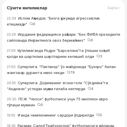
Сўнгги янгиликлар
Барча ›
Ислом Аҳмедов: "Бизга ҳужумда агрессивлик
22:34
етишмади"
0
Иордания федерацияси раҳбари: "Биз ФИФА президенти
22:29
сайловида Инфантинога овоз бермаймиз"
0
Кутилмаганда Родри "Барселона"га ўтишни хоҳлаб
21:09
қолди ва шартнома шартларини келишиб олди
3
Суперлига. "Пахтакор" ўз майдонида "Бухоро" билан
21:00
жанговар дурангга имзо чекди
79
Суперлига. Дориевнинг ягона голи "Сўғдиёна"га
20:55
"Андижон" устидан муҳим ғалаба келтирди
4
ПСЖ "Челси" футболчиси учун 75 миллион евро
20:30
тўлаши мумкин
0
Уганда чемпионининг сардори ўлдирилди
0
19:55
Расман: Салоҳ “Трабзонспор” футболчисига айланди
19:35