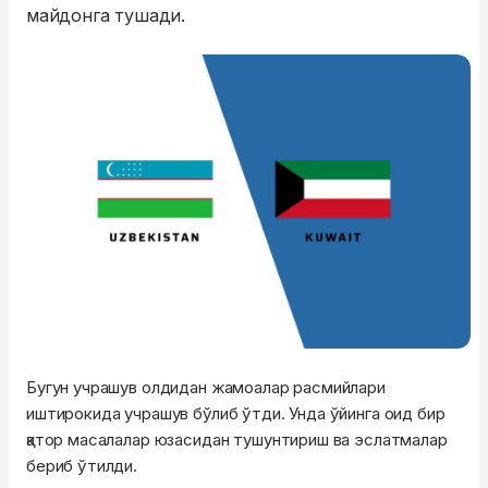
майдонга тушади.
Бугун учрашув олдидан жамоалар расмийлари
иштирокида учрашув бўлиб ўтди. Унда ўйинга оид бир
қатор масалалар юзасидан тушунтириш ва эслатмалар
бериб ўтилди.