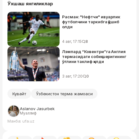
Ўхшаш янгиликлар
Расман: "Нефтчи" ивуарлик
футболчини таркибга қўшиб
олди
4 авг, 17:15
8
Лэмпард “Ковентри”га Англия
термасидаги собиқ шеригининг
ўғлини таклиф қилди
3 авг, 17:20
0
Кувайт
Ўзбекистон терма жамоаси
Aslanov Jasurbek
Муаллиф
Манба: ufa.uz