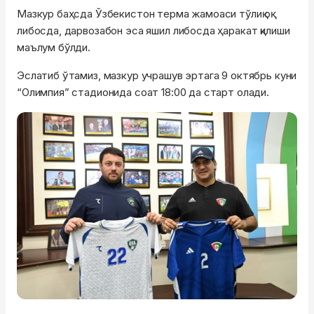
Мазкур баҳсда Ўзбекистон терма жамоаси тўлиқ оқ
либосда, дарвозабон эса яшил либосда ҳаракат қилиши
маълум бўлди.
Эслатиб ўтамиз, мазкур учрашув эртага 9 октябрь куни
“Олимпия” стадионида соат 18:00 да старт олади.