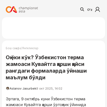
O'z
/
Бош саҳифа
Янгиликлар
Оқ ёки кўк? Ўзбекистон терма
жамоаси Кувайтга қарши қайси
рангдаги формаларда ўйнаши
маълум бўлди
Aslanov Jasurbek
8 окт 2025, 14:02
Эртага, 9 октябрь куни Ўзбекистон терма
жамоаси Кувайтга қарши ўртоқлик ўйинида