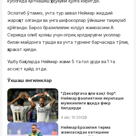
кубогида қатнашиш ҳуқуқини қўлга киритди.
Эслатиб ўтамиз, учта тур аввал Неймар жиддий
жароҳат олганди ва унга шифокорлар ўйнашни тақиқлаб
қўйганди. Бироз бразилиялик юлдуз жамоасини А
Серияда олиб қолиш учун оғриқ қолдирувчи уколлар
билан майдонга тушди ва учта турнинг барчасида тўлиқ
ҳаракат қилди.
Ушбу баҳсларда Неймар жами 5 та гол урди ва 1 та
ассист қайд этди.
Ўхшаш янгиликлар
"Декабргача ҳали вақт бор".
Неймар фаолиятини якунлаши
мумкинлиги ҳақида фикр
билдирди
4 авг, 10:20
0
Неймар Бразилия терма
жамоасидан кетишини