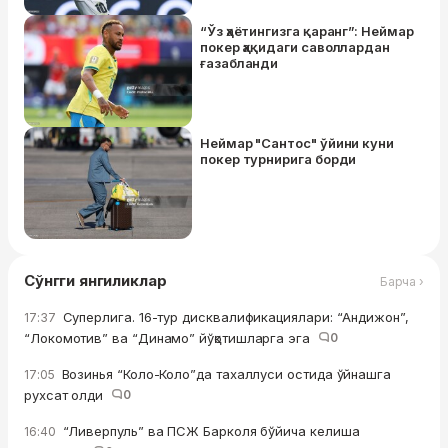
“Ўз ҳаётингизга қаранг”: Неймар
покер ҳақидаги саволлардан
ғазабланди
Неймар "Сантос" ўйини куни
покер турнирига борди
Сўнгги янгиликлар
Барча ›
Суперлига. 16-тур дисквалификациялари: “Андижон”,
17:37
“Локомотив” ва “Динамо” йўқотишларга эга
0
Возинья “Коло-Коло”да тахаллуси остида ўйнашга
17:05
рухсат олди
0
“Ливерпуль” ва ПСЖ Барколя бўйича келиша
16:40