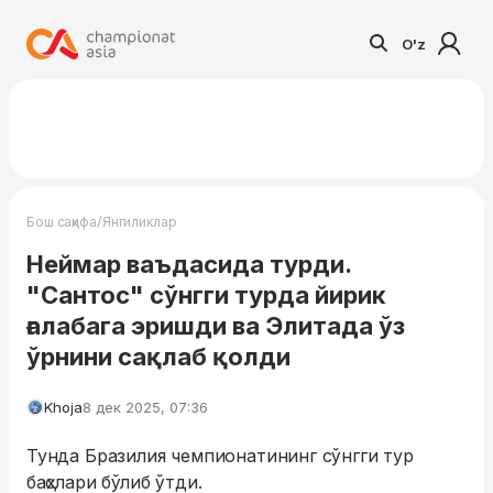
O'z
/
Бош саҳифа
Янгиликлар
Неймар ваъдасида турди.
"Сантос" сўнгги турда йирик
ғалабага эришди ва Элитада ўз
ўрнини сақлаб қолди
Khoja
8 дек 2025, 07:36
Тунда Бразилия чемпионатининг сўнгги тур
баҳслари бўлиб ўтди.