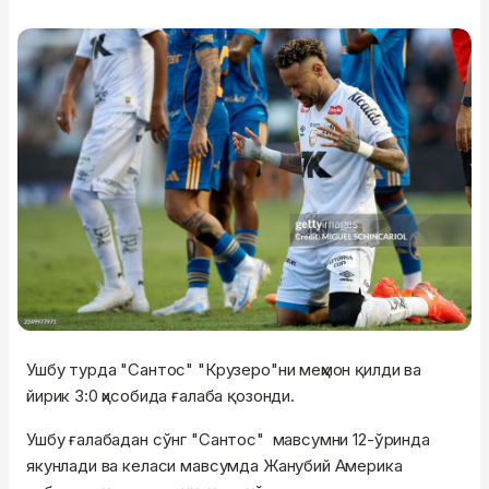
Ушбу турда "Сантос" "Крузеро"ни меҳмон қилди ва
йирик 3:0 ҳисобида ғалаба қозонди.
Ушбу ғалабадан сўнг "Сантос" мавсумни 12-ўринда
якунлади ва келаси мавсумда Жанубий Америка