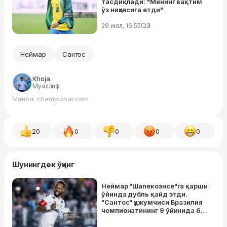
тасдиқлади: "Менинг вақтим
ўз ниҳоясига етди"
29 июл, 16:55
3
Неймар
Сантос
Khoja
Муаллиф
Манба: championat.com
20
0
0
0
0
Шунингдек ўқинг
Неймар "Шапекоэнсе"га қарши
ўйинда дубль қайд этди.
"Сантос" ҳужумчиси Бразилия
чемпионатининг 9 ўйинида 6+2
натижа қайд этди