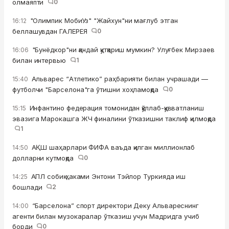
олмаяпти
0
"Олимпик МобиУз" "Жайхун"ни мағлуб этган
16:12
беллашувдан ГАЛЕРЕЯ
0
"Бунёдкор"ни қандай қутқариш мумкин? Улуғбек Мирзаев
16:06
билан интервью
1
Альварес “Атлетико” раҳбарияти билан учрашади —
15:40
футболчи "Барселона"га ўтишни хоҳламоқда
0
Инфантино федерация томонидан қўллаб-қувватланиш
15:15
эвазига Марокашга ЖЧ финалини ўтказишни таклиф қилмоқда
1
АҚШ шаҳарлари ФИФА ваъда қилган миллионлаб
14:50
долларни кутмоқда
0
АПЛ собиқ ҳаками Энтони Тэйлор Туркияда иш
14:25
бошлади
2
“Барселона” спорт директори Деку Альвареснинг
14:00
агенти билан музокаралар ўтказиш учун Мадридга учиб
борди
0