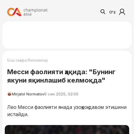
O'z
/
Бош саҳифа
Янгиликлар
Месси фаолияти ҳақида: "Бунинг
якуни яқинлашиб келмоқда"
Mirjalol Normatov
6 сен 2025, 02:00
Лео Месси фаолияти янада узоқроқ давом этишини
истайди.