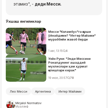
этамиз", -
деди Месси.
Ўхшаш янгиликлар
Месси "Коламбус"га қарши
ўйнайдими? "Интер Майами"
мураббийи жавоб берди
1 авг, 13:15
4
Уэйн Руни: "Энди Мессини
Роналдунинг ашаддий
мухлислари ҳам ҳурмат
қилишлари керак"
19 июл, 20:57
78
Лео Месси
Аргентина
Интер Майами
Mirjalol Normatov
Муаллиф