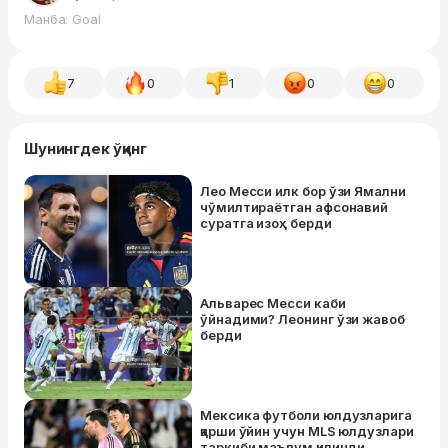
Манба: Goal
7
0
1
0
0
Шунингдек ўқинг
Лео Месси илк бор ўзи Ямални
чўмилтираётган афсонавий
суратга изоҳ берди
Альварес Месси каби
ўйнадими? Леонинг ўзи жавоб
берди
Мексика футболи юлдузларига
қарши ўйин учун MLS юлдузлари
таркиби маълум қилинди