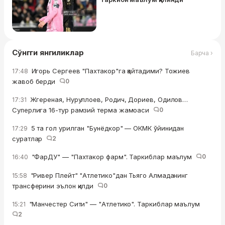
Сўнгги янгиликлар
Барча ›
Игорь Сергеев "Пахтакор"га қайтадими? Тожиев
17:48
жавоб берди
0
Жгереная, Нуруллоев, Родич, Дориев, Одилов…
17:31
Суперлига 16-тур рамзий терма жамоаси
0
5 та гол урилган "Бунёдкор" — ОКМК ўйинидан
17:29
суратлар
2
"ФарДУ" — "Пахтакор фарм". Таркиблар маълум
0
16:40
"Ривер Плейт" "Атлетико"дан Тьяго Алмаданинг
15:58
трансферини эълон қилди
0
"Манчестер Сити" — "Атлетико". Таркиблар маълум
15:21
2