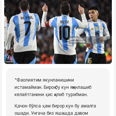
"Фаолиятим якунланишини
истамайман. Бироқ бу кун яқинлашиб
келаётганини ҳис қилиб турибман.
Қачон бўлса ҳам бирор кун бу амалга
ошади. Унгача биз яшашда давом