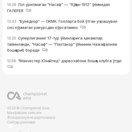
Гол урилмаган "Насаф" — "Қўқон-1912" ўйинидан
14:28
ГАЛЕРЕЯ
0
“Бунёдкор” — ОКМК. Голларга бой ўтган учрашувни
13:43
сиз кўрмаган ракурсдан кўрсатамиз
0
Суперлиганинг 17-тур ўйинларига ҳакамлар
13:25
тайинланди, "Насаф" — "Пахтакор" ўйинини Нажафалиев
бошқариб боради
0
"Манчестер Юнайтед" дарвозабони бошқа клубга ўтди
12:58
0
2026 © Championat.Asia
Махфийлик сиёсати
Фойдаланувчи шартномаси
Сайтда реклама