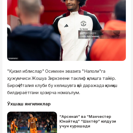
"Қизил иблислар" Осимхен эвазига "Наполи"га
ҳужумчиси Жошуа Зиркзеени таклиф қилишга тайёр.
Бироқ Италия клуби бу келишувга қай даражада қизиқиш
билдираётгани ҳозирча номаълум.
Ўхшаш янгиликлар
“Арсенал” ва “Манчестер
Юнайтед” “Шахтёр” юлдузи
учун курашади