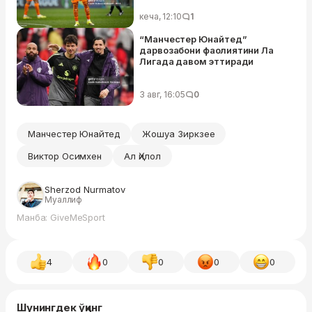
кеча, 12:10
1
“Манчестер Юнайтед”
дарвозабони фаолиятини Ла
Лигада давом эттиради
3 авг, 16:05
0
Манчестер Юнайтед
Жошуа Зиркзее
Виктор Осимхен
Ал Ҳилол
Sherzod Nurmatov
Муаллиф
Манба: GiveMeSport
4
0
0
0
0
Шунингдек ўқинг