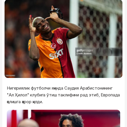
Нигериялик футболчи яқинда Саудия Арабистонининг
"Ал Ҳилол" клубига ўтиш таклифини рад этиб, Европада
қолишга қарор қилди.