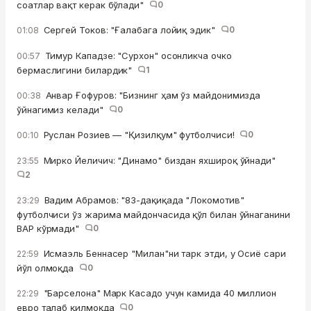
соатлар вақт керак бўлади"
0
Сергей Токов: "Ғалабага лойиқ эдик"
0
01:08
Тимур Кападзе: "Сурхон" осонликча очко
00:57
бермаслигини билардик"
1
Анвар Ғофуров: "Бизнинг ҳам ўз майдонимизда
00:38
ўйнагимиз келади"
0
Руслан Розиев — "Қизилқум" футболчиси!
0
00:10
Мирко Йеличич: "Динамо" биздан яхшироқ ўйнади"
23:55
2
Вадим Абрамов: "83-дақиқада "Локомотив"
23:29
футболчиси ўз жарима майдончасида қўл билан ўйнаганини
ВАР кўрмади"
0
Исмаэль Беннасер "Милан"ни тарк этди, у Осиё сари
22:59
йўл олмоқда
0
"Барселона" Марк Касадо учун камида 40 миллион
22:29
евро талаб қилмоқда
0