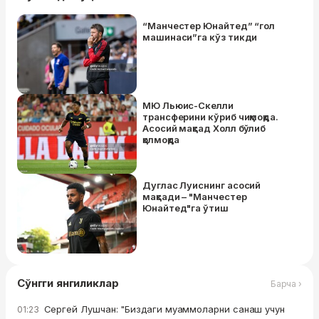
“Манчестер Юнайтед” “гол
машинаси”га кўз тикди
МЮ Льюис-Скелли
трансферини кўриб чиқмоқда.
Асосий мақсад Холл бўлиб
қолмоқда
Дуглас Луиснинг асосий
мақсади – "Манчестер
Юнайтед"га ўтиш
Сўнгги янгиликлар
Барча ›
Сергей Лушчан: "Биздаги муаммоларни санаш учун
01:23