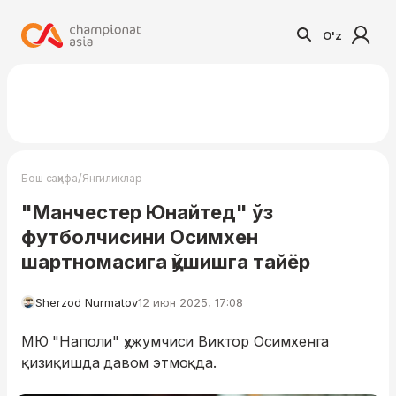
O'z
/
Бош саҳифа
Янгиликлар
"Манчестер Юнайтед" ўз
футболчисини Осимхен
шартномасига қўшишга тайёр
Sherzod Nurmatov
12 июн 2025, 17:08
МЮ "Наполи" ҳужумчиси Виктор Осимхенга
қизиқишда давом этмоқда.