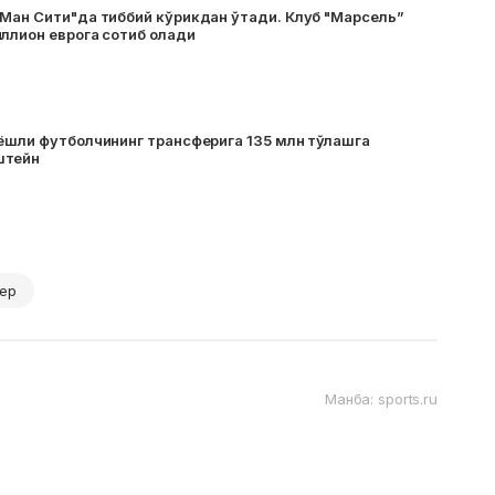
"Ман Сити"да тиббий кўрикдан ўтади. Клуб "Марсель”
ллион еврога сотиб олади
 ёшли футболчининг трансферига 135 млн тўлашга
штейн
кер
Манба: sports.ru