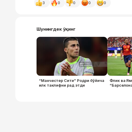
3
0
0
0
0
Шунингдек ўқинг
“Манчестер Сити” Родри бўйича
Флик ва Я
илк таклифни рад этди
“Барселона