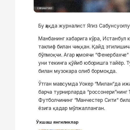
Бу ҳақда журналист Ягиз Сабунcуоғлу
Манбанинг хабарига кўра, Истанбул к
таклиф билан чиққан. Қайд этилишич
бўлмоқчи. Агар ҳимоячи “Фенербахче“
уни текинга қўйиб юборишга тайёр. 
билан музокара олиб бормоқда.
Ўтган мавсумда Уокер “Милан“да иж
барча турнирларда “россонери”нинг 
Футболчининг “Манчестер Сити“ бил
ёзига қадар мўлжалланган.
Ўхшаш янгиликлар