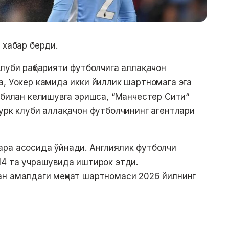
 хабар берди.
луби раҳбарияти футболчига аллақачон
а, Уокер камида икки йиллик шартномага эга
 билан келишувга эришса, “Манчестер Сити“
Турк клуби аллақачон футболчининг агентлари
ара асосида ўйнади. Англиялик футболчи
14 та учрашувида иштирок этди.
ан амалдаги меҳнат шартномаси 2026 йилнинг