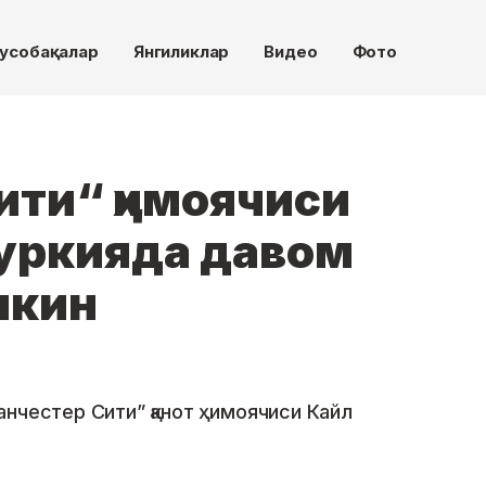
усобақалар
Янгиликлар
Видео
Фото
ити“ ҳимоячиси
уркияда давом
мкин
нчестер Сити” қанот ҳимоячиси Кайл