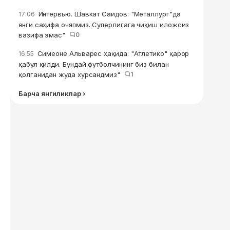
Интервью. Шавкат Саидов: "Металлург"да
17:06
янги саҳифа очяпмиз. Суперлигага чиқиш иложсиз
вазифа эмас"
0
Симеоне Альварес ҳақида: "Атлетико" қарор
16:55
қабул қилди. Бундай футболчининг биз билан
қолганидан жуда хурсандмиз"
1
Барча янгиликлар ›