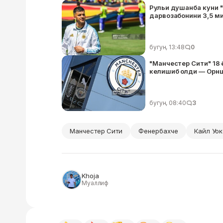
Рульи душанба куни 
дарвозабонини 3,5 ми
бугун, 13:48
0
"Манчестер Сити" 18
келишиб олди — Орн
бугун, 08:40
3
Манчестер Сити
Фенербахче
Кайл Уо
Khoja
Муаллиф