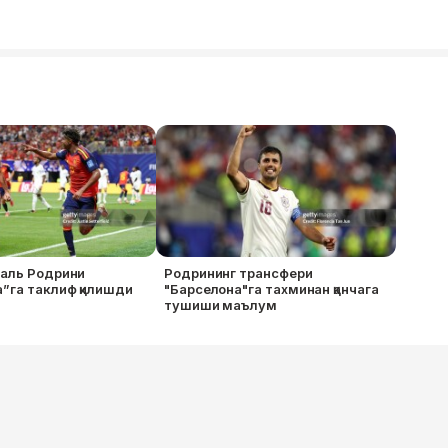
маль Родрини
Родрининг трансфери
”га таклиф қилишди
"Барселона"га тахминан қанчага
тушиши маълум