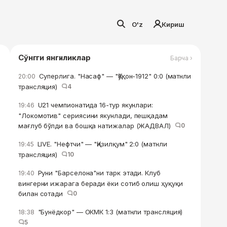
O'z
Кириш
Сўнгги янгиликлар
Барча ›
Суперлига. "Насаф" — "Қўқон-1912" 0:0 (матнли
20:00
трансляция)
4
U21 чемпионатида 16-тур якунлари:
19:46
"Локомотив" сериясини якунлади, пешқадам
мағлуб бўлди ва бошқа натижалар (ЖАДВАЛ)
0
LIVE. "Нефтчи" — "Қизилқум" 2:0 (матнли
19:45
трансляция)
10
Руни "Барселона"ни тарк этади. Клуб
19:40
вингерни ижарага беради ёки сотиб олиш ҳуқуқи
билан сотади
0
"Бунёдкор" — ОКМК 1:3 (матнли трансляция)
18:38
5