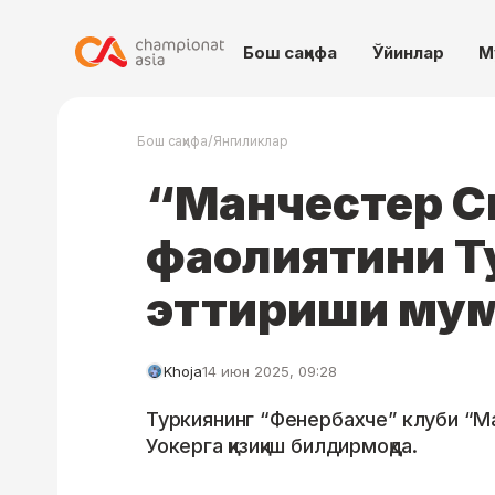
Бош саҳифа
Ўйинлар
М
/
Бош саҳифа
Янгиликлар
“Манчестер С
фаолиятини Т
эттириши му
Khoja
14 июн 2025, 09:28
Туркиянинг “Фенербахче” клуби “Ма
Уокерга қизиқиш билдирмоқда.