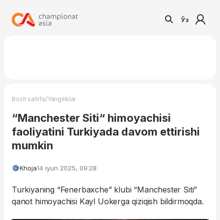
Ўз
/
Bosh sahifa
Yangiliklar
“Manchester Siti“ himoyachisi
faoliyatini Turkiyada davom ettirishi
mumkin
Khoja
14 iyun 2025, 09:28
Turkiyaning “Fenerbaxche” klubi “Manchester Siti”
qanot himoyachisi Kayl Uokerga qiziqish bildirmoqda.