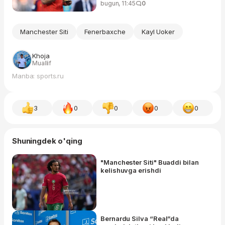
bugun, 11:45
0
Manchester Siti
Fenerbaxche
Kayl Uoker
Khoja
Muallif
Manba: sports.ru
3
0
0
0
0
Shuningdek o'qing
"Manchester Siti" Buaddi bilan
kelishuvga erishdi
Bernardu Silva “Real”da