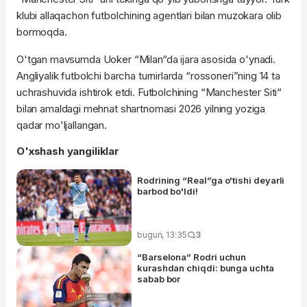
klubi allaqachon futbolchining agentlari bilan muzokara olib
bormoqda.
O'tgan mavsumda Uoker “Milan“da ijara asosida o'ynadi.
Angliyalik futbolchi barcha turnirlarda “rossoneri”ning 14 ta
uchrashuvida ishtirok etdi. Futbolchining “Manchester Siti“
bilan amaldagi mehnat shartnomasi 2026 yilning yoziga
qadar mo'ljallangan.
O'xshash yangiliklar
Rodrining “Real”ga o'tishi deyarli
barbod bo'ldi!
bugun, 13:35
3
“Barselona” Rodri uchun
kurashdan chiqdi: bunga uchta
sabab bor