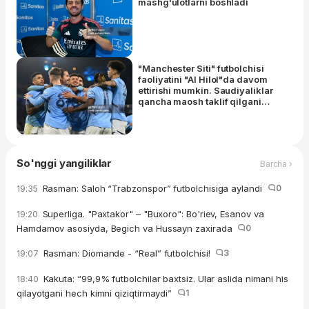
mashg'ulotlarni boshladi
"Manchester Siti" futbolchisi
faoliyatini "Al Hilol"da davom
ettirishi mumkin. Saudiyaliklar
qancha maosh taklif qilgani
ma'lum
So'nggi yangiliklar
Barcha ›
Rasman: Saloh “Trabzonspor” futbolchisiga aylandi
0
19:35
Superliga. "Paxtakor" – "Buxoro": Bo'riev, Esanov va
19:20
Hamdamov asosiyda, Begich va Hussayn zaxirada
0
Rasman: Diomande - “Real” futbolchisi!
3
19:07
Kakuta: “99,9% futbolchilar baxtsiz. Ular aslida nimani his
18:40
qilayotgani hech kimni qiziqtirmaydi”
1