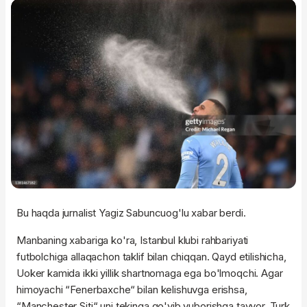
Bu haqda jurnalist Yagiz Sabuncuog'lu xabar berdi.
Manbaning xabariga ko'ra, Istanbul klubi rahbariyati
futbolchiga allaqachon taklif bilan chiqqan. Qayd etilishicha,
Uoker kamida ikki yillik shartnomaga ega bo'lmoqchi. Agar
himoyachi “Fenerbaxche“ bilan kelishuvga erishsa,
“Manchester Siti“ uni tekinga qo'yib yuborishga tayyor. Turk