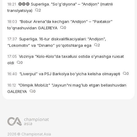
🔴🔴🔴 Superliga. "So'g'diyona" – "Andijon" (matnli
18:21
translyatsiya)
2
“Bobur Arena”da kechgan “Andijon” – “Paxtakor”
18:03
to'qnashuvidan GALEREYA
0
Superliga. 16-tur diskvalifikaciyalari: “Andijon”,
17:37
“Lokomotiv” va “Dinamo” yo'qotishlarga ega
2
Vozinya “Kolo-Kolo”da taxallusi ostida o'ynashga ruxsat
17:05
oldi
0
“Liverpul” va PSJ Barkolya bo'yicha kelisha olmayapti
0
16:40
"Olimpik MobiUz" "Jayxun"ni mag'lub etgan bellashuvdan
16:12
GALEREYA
0
2026 © Championat.Asia