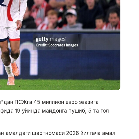
н"дан ПСЖга 45 миллион евро эвазига
фида 19 ўйинда майдонга тушиб, 5 та гол
ан амалдаги шартномаси 2028 йилгача амал