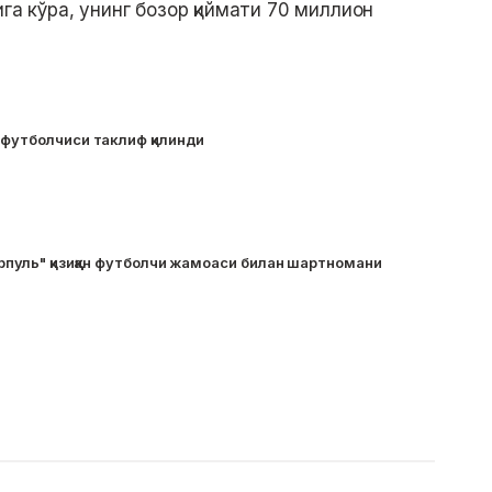
га кўра, унинг бозор қиймати 70 миллион
 футболчиси таклиф қилинди
рпуль" қизиққан футболчи жамоаси билан шартномани