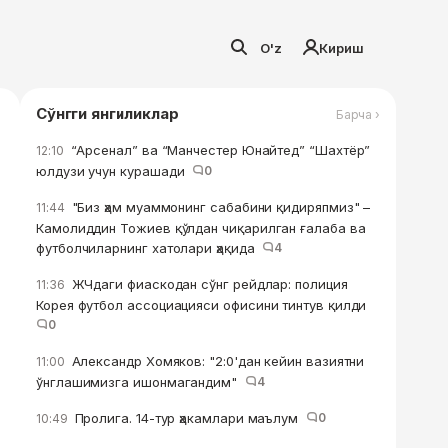
O'z
Кириш
Сўнгги янгиликлар
Барча ›
“Арсенал” ва “Манчестер Юнайтед” “Шахтёр”
12:10
юлдузи учун курашади
0
"Биз ҳам муаммонинг сабабини қидиряпмиз" –
11:44
Камолиддин Тожиев қўлдан чиқарилган ғалаба ва
футболчиларнинг хатолари ҳақида
4
ЖЧдаги фиаскодан сўнг рейдлар: полиция
11:36
Корея футбол ассоциацияси офисини тинтув қилди
0
Александр Хомяков: "2:0'дан кейин вазиятни
11:00
ўнглашимизга ишонмагандим"
4
Пролига. 14-тур ҳакамлари маълум
0
10:49