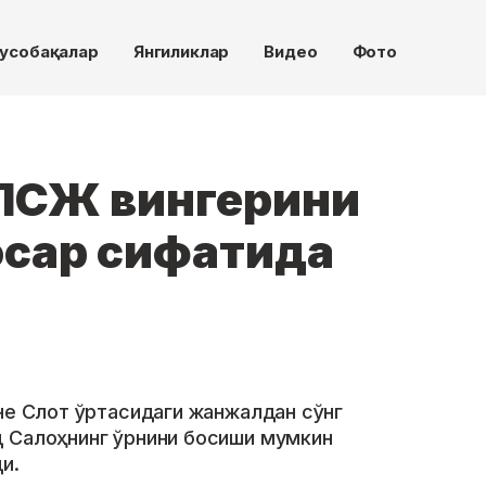
усобақалар
Янгиликлар
Видео
Фото
ПСЖ вингерини
осар сифатида
рне Слот ўртасидаги жанжалдан сўнг
д Салоҳнинг ўрнини босиши мумкин
и.