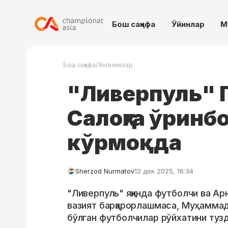
Бош саҳифа
Ўйинлар
М
/
Бош саҳифа
Янгиликлар
"Ливерпуль" 
Салоҳга ўринб
кўрмоқда
Sherzod Nurmatov
12 дек 2025, 16:34
"Ливерпуль" яқинда футболчи ва А
вазият барқарорлашмаса, Муҳамма
бўлган футболчилар рўйхатини тузд