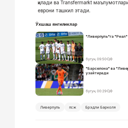
қилади ва Transfermarkt маълумотлари
еврони ташкил этади.
Ўхшаш янгиликлар
"Ливерпуль"га "Реал"
бугун, 09:50
0
"Барселона" ва "Ливе
узайтиради
бугун, 00:29
0
Ливерпуль
псж
Брэдли Барколя