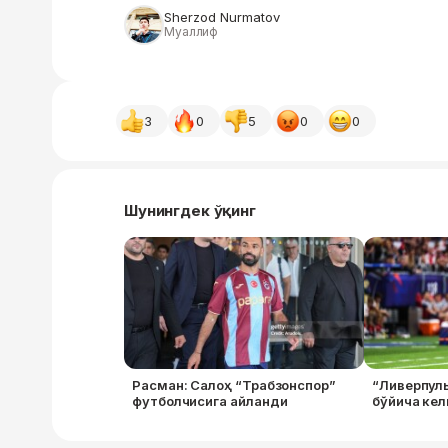
Sherzod Nurmatov
Муаллиф
3
0
5
0
0
Шунингдек ўқинг
Расман: Салоҳ “Трабзонспор”
“Ливерпул
футболчисига айланди
бўйича ке