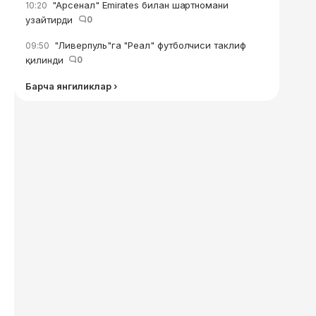
"Арсенал" Emirates билан шартномани
10:20
узайтирди
0
"Ливерпуль"га "Реал" футболчиси таклиф
09:50
қилинди
0
Барча янгиликлар ›