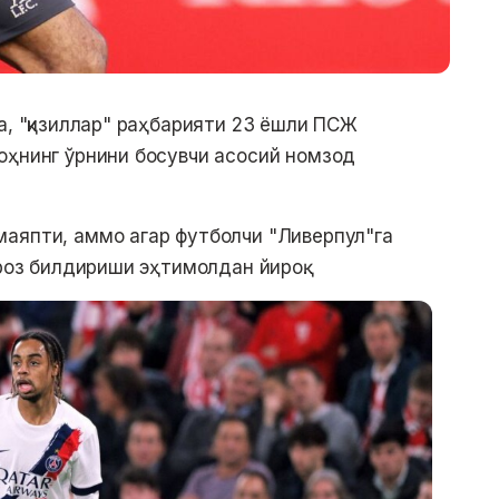
а, "қизиллар" раҳбарияти 23 ёшли ПСЖ
оҳнинг ўрнини босувчи асосий номзод
аяпти, аммо агар футболчи "Ливерпул"га
ироз билдириши эҳтимолдан йироқ.