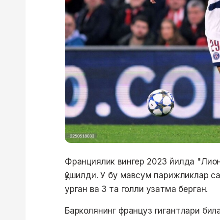
Франциялик вингер 2023 йилда "Лио
қўшилди. У бу мавсум парижликлар са
урган ва 3 та голли узатма берган.
Барколянинг француз гигантлари бил