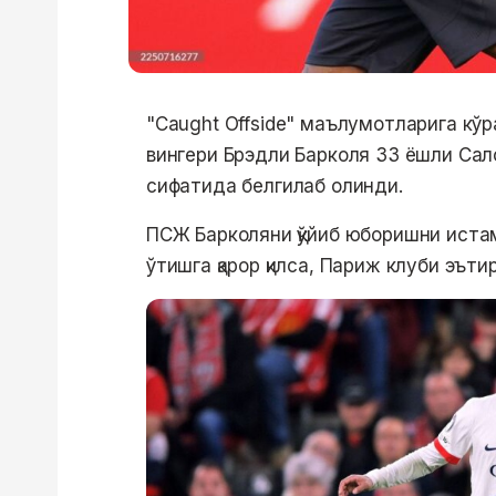
"Caught Offside" маълумотларига кўр
вингери Брэдли Барколя 33 ёшли Сал
сифатида белгилаб олинди.
ПСЖ Барколяни қўйиб юборишни истам
ўтишга қарор қилса, Париж клуби эът