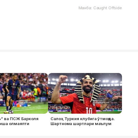
Манба: Caught Offside
ь” ва ПСЖ Барколя
Салоҳ Туркия клубига ўтмоқда.
лиша олмаяпти
Шартнома шартлари маълум