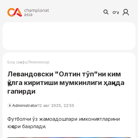
O'z
/
Бош саҳифа
Янгиликлар
Левандовски "Олтин тўп"ни ким
қўлга киритиши мумкинлиги ҳақида
гапирди
Administrator
12 авг 2025, 22:55
Футболчи ўз жамоадошлари имкониятларини
юқори баҳолади.