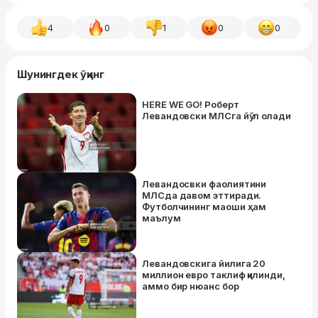
4
0
1
0
0
Шунингдек ўқинг
HERE WE GO! Роберт
Левандовски МЛСга йўл олади
Левандосвки фаолиятини
МЛСда давом эттиради.
Футболчининг маоши ҳам
маълум
Левандовскига йилига 20
миллион евро таклиф қилинди,
аммо бир нюанс бор