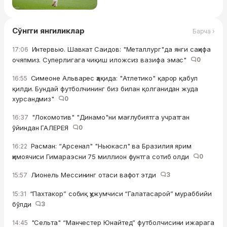
Сўнгги янгиликлар
Барча ›
Интервью. Шавкат Саидов: "Металлург"да янги саҳифа
17:06
очяпмиз. Суперлигага чиқиш иложсиз вазифа эмас"
0
Симеоне Альварес ҳақида: "Атлетико" қарор қабул
16:55
қилди. Бундай футболчининг биз билан қолганидан жуда
хурсандмиз"
0
"Локомотив" "Динамо"ни мағлубиятга учратган
16:37
ўйиндан ГАЛЕРЕЯ
0
Расман: “Арсенал" "Ньюкасл" ва Бразилия ярим
16:22
ҳимоячиси Гимараэсни 75 миллион фунтга сотиб олди
0
Лионель Мессининг отаси вафот этди
3
15:57
“Пахтакор” собиқ ҳужумчиси “Галатасарой” мураббийи
15:31
бўлди
3
"Сельта" “Манчестер Юнайтед” футболчисини ижарага
14:45