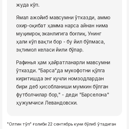
жуда кўп.
Ямал ажойиб мавсумни ўтказди, аммо
охир-оқибат ҳамма нарса айнан нима
муҳимроқ эканлигига боғлиқ. Унинг
ҳали кўп вақти бор - бу йил бўлмаса,
эҳтимол келаси йили бўлар.
Рафинья ҳам ҳайратланарли мавсумни
ўтказди. "Барса"да мукофотни қўлга
киритишда энг кучли номзодлардан
бири деб ҳисобланиши мумкин бўлган
футболчилар бор," - деди "Барселона"
ҳужумчиси Левандовски.
"Олтин тўп" ғолиби 22 сентябрь куни бўлиб ўтадиган