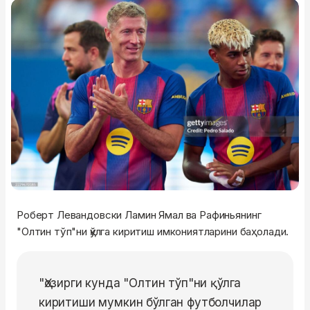
Роберт Левандовски Ламин Ямал ва Рафиньянинг
"Олтин тўп"ни қўлга киритиш имкониятларини баҳолади.
"Ҳозирги кунда "Олтин тўп"ни қўлга
киритиши мумкин бўлган футболчилар