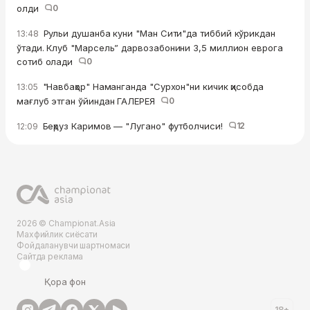
олди
0
Рульи душанба куни "Ман Сити"да тиббий кўрикдан
13:48
ўтади. Клуб "Марсель” дарвозабонини 3,5 миллион еврога
сотиб олади
0
"Навбаҳор" Наманганда "Сурхон"ни кичик ҳисобда
13:05
мағлуб этган ўйиндан ГАЛЕРЕЯ
0
Беҳруз Каримов — "Лугано" футболчиси!
12
12:09
2026 © Championat.Asia
Махфийлик сиёсати
Фойдаланувчи шартномаси
Сайтда реклама
Қора фон
18+