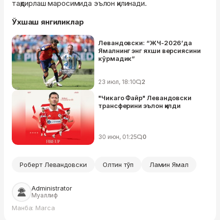
тақдирлаш маросимида эълон қилинади.
Ўхшаш янгиликлар
Левандовски: “ЖЧ-2026’да
Ямалнинг энг яхши версиясини
кўрмадик”
23 июл, 18:10
2
"Чикаго Файр" Левандовски
трансферини эълон қилди
30 июн, 01:25
0
Роберт Левандовски
Олтин тўп
Ламин Ямал
Administrator
Муаллиф
Манба: Marca