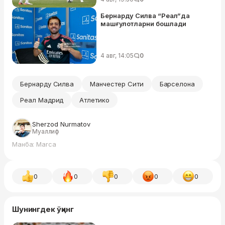
Бернарду Силва “Реал”да
машғулотларни бошлади
4 авг, 14:05
0
Бернарду Силва
Манчестер Сити
Барселона
Реал Мадрид
Атлетико
Sherzod Nurmatov
Муаллиф
Манба: Marca
0
0
0
0
0
Шунингдек ўқинг