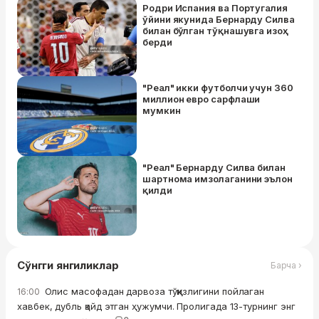
Родри Испания ва Португалия
ўйини якунида Бернарду Силва
билан бўлган тўқнашувга изоҳ
берди
"Реал" икки футболчи учун 360
миллион евро сарфлаши
мумкин
"Реал" Бернарду Силва билан
шартнома имзолаганини эълон
қилди
Сўнгги янгиликлар
Барча ›
Олис масофадан дарвоза тўққизлигини пойлаган
16:00
хавбек, дубль қайд этган ҳужумчи. Пролигада 13-турнинг энг