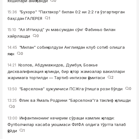
яхшилари аниқланди
0
"Бухоро" "Пахтакор" билан 0:2 ни 2:2 га ўзгартирган
15:36
баҳсдан ГАЛЕРЕЯ
1
“Ал Иттиҳод” уч мавсумдан сўнг Фабиньо билан
15:10
хайрлашди
0
"Милан" собиқ юлдузи Англиядан клуб сотиб олишга
14:45
яқин
0
Козлов, Абдумажидов, Думбуя, Боакье
14:21
дисквалификация қилинди, бир қатор жамоалар вакиллари
жаримага тортилди — Тартиб-интизом қўмитаси
2
“Барселона” ҳужумчиси ПСЖга ўтишга рози бўлди
0
13:50
Флик ва Ямаль Родрини “Барселона”га таклиф қилишди
13:25
0
Инфантинонинг кечирим сўраши камлик қилади:
13:00
Футболчилар касаба уюшмаси ФИФА олдига тўртта талаб
қўйди
1