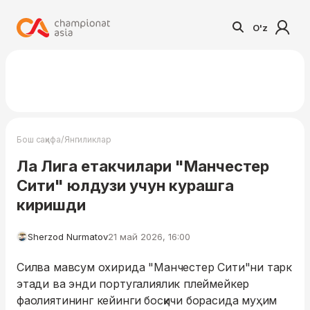
O'z
/
Бош саҳифа
Янгиликлар
Ла Лига етакчилари "Манчестер
Сити" юлдузи учун курашга
киришди
Sherzod Nurmatov
21 май 2026, 16:00
Силва мавсум охирида "Манчестер Сити"ни тарк
этади ва энди португалиялик плеймейкер
фаолиятининг кейинги босқичи борасида муҳим