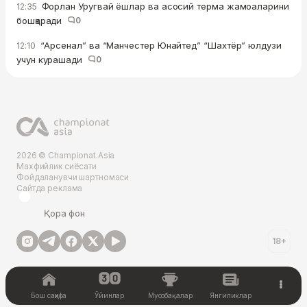
Форлан Уругвай ёшлар ва асосий терма жамоаларини
12:35
бошқаради
0
“Арсенал” ва “Манчестер Юнайтед” “Шахтёр” юлдузи
12:10
учун курашади
0
2026 © Championat.Asia
Махфийлик сиёсати
Фойдаланувчи шартномаси
Сайтда реклама
Қора фон
18+
Бош саҳифа
Ўйинлар
Мусобақалар
Янгиликлар