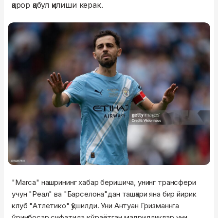
қарор қабул қилиши керак.
"Marca" нашрининг хабар беришича, унинг трансфери
учун "Реал" ва "Барселона"дан ташқари яна бир йирик
клуб "Атлетико" қўшилди. Уни Антуан Гризманнга
ўринбосар сифатида кўраётган мадридликлар уни