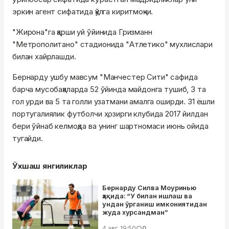
эркин агент сифатида қўлга киритмоқчи.
"Жирона"га қарши уй ўйинида Гризманн
"Метрополитано" стадионида "Атлетико" мухлислари
билан хайрлашди.
Бернарду ушбу мавсум "Манчестер Сити" сафида
барча мусобақаларда 52 ўйинда майдонга тушиб, 3 та
гол урди ва 5 та голли узатмани амалга оширди. 31 ёшли
португалиялик футболчи ҳозирги клубида 2017 йилдан
бери ўйнаб келмоқда ва унинг шартномаси июнь ойида
тугайди.
Ўхшаш янгиликлар
Бернарду Силва Моуринью
ҳақида: “У билан ишлаш ва
ундан ўрганиш имкониятидан
жуда хурсандман”
4 авг, 19:50
0