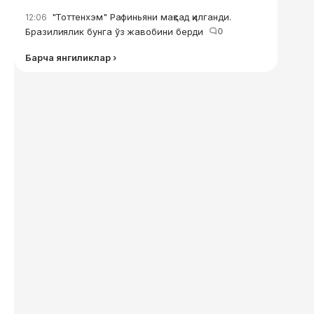
"Тоттенхэм" Рафиньяни мақсад қилганди.
12:06
Бразилиялик бунга ўз жавобини берди
0
Барча янгиликлар ›