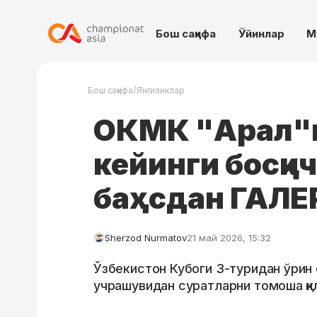
Бош саҳифа
Ўйинлар
М
/
Бош саҳифа
Янгиликлар
ОКМК "Арал"н
кейинги босқич
баҳсдан ГАЛЕ
Sherzod Nurmatov
21 май 2026, 15:32
Ўзбекистон Кубоги 3-туридан ўрин 
учрашувидан суратларни томоша қил