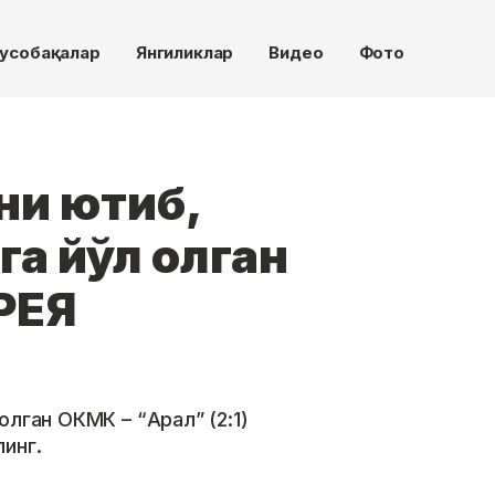
усобақалар
Янгиликлар
Видео
Фото
и ютиб,
га йўл олган
РЕЯ
олган ОКМК – “Арал” (2:1)
инг.