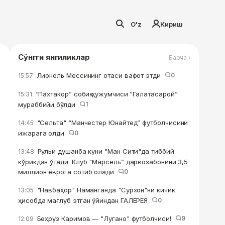
O'z
Кириш
Сўнгги янгиликлар
Барча ›
Лионель Мессининг отаси вафот этди
0
15:57
“Пахтакор” собиқ ҳужумчиси “Галатасарой”
15:31
мураббийи бўлди
1
"Сельта" “Манчестер Юнайтед” футболчисини
14:45
ижарага олди
0
Рульи душанба куни "Ман Сити"да тиббий
13:48
кўрикдан ўтади. Клуб "Марсель” дарвозабонини 3,5
миллион еврога сотиб олади
0
"Навбаҳор" Наманганда "Сурхон"ни кичик
13:05
ҳисобда мағлуб этган ўйиндан ГАЛЕРЕЯ
0
Беҳруз Каримов — "Лугано" футболчиси!
9
12:09