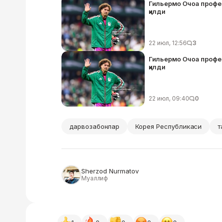
Гильермо Очоа профе
қилди
22 июл, 12:56
3
Гильермо Очоа профе
қилди
22 июл, 09:40
0
дарвозабонлар
Корея Республикаси
т
Sherzod Nurmatov
Муаллиф