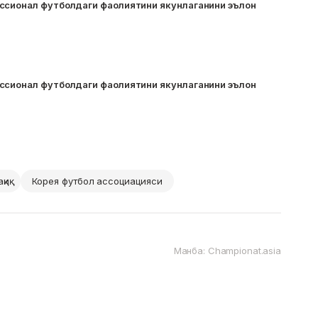
ссионал футболдаги фаолиятини якунлаганини эълон
ссионал футболдаги фаолиятини якунлаганини эълон
ақиқ
Корея футбол ассоциацияси
Манба: Championat.asia