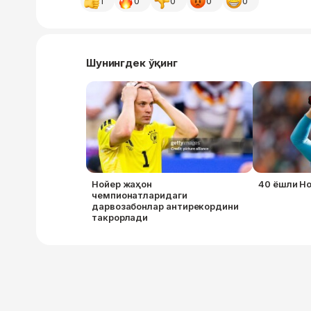
1
0
0
0
0
Шунингдек ўқинг
Нойер жаҳон
40 ёшли Н
чемпионатларидаги
дарвозабонлар антирекордини
такрорлади