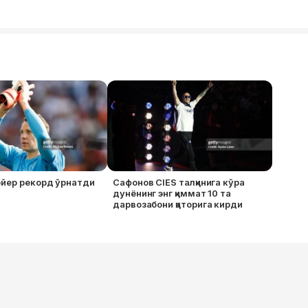
ойер рекорд ўрнатди
Сафонов CIES талқинига кўра
дунёнинг энг қиммат 10 та
дарвозабони қаторига кирди