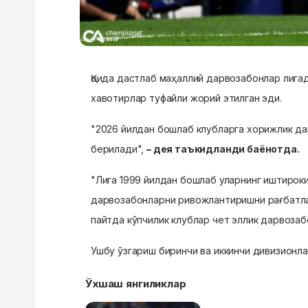
Қоида дастлаб маҳаллий дарвозабонлар лига
хавотирлар туфайли жорий этилган эди.
"2026 йилдан бошлаб клубларга хорижлик да
берилади",
– дея таъкидланди баёнотда.
"Лига 1999 йилдан бошлаб уларнинг иштироки
дарвозабонларни ривожлантиришни рағбатлан
пайтда кўпчилик клублар чет эллик дарвозаб
Ушбу ўзгариш биринчи ва иккинчи дивизионла
Ўхшаш янгиликлар