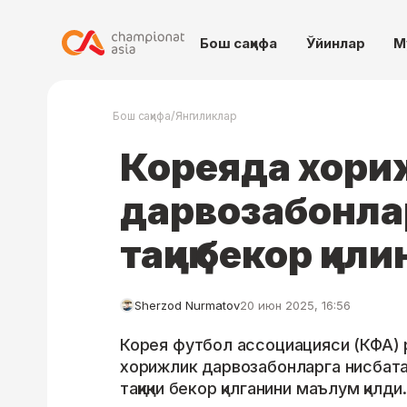
Бош саҳифа
Ўйинлар
М
/
Бош саҳифа
Янгиликлар
Кореяда хори
дарвозабонлар
тақиқ бекор қил
Sherzod Nurmatov
20 июн 2025, 16:56
Корея футбол ассоциацияси (КФА)
хорижлик дарвозабонларга нисбата
тақиқни бекор қилганини маълум қилди.