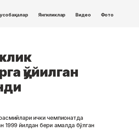
усобақалар
Янгиликлар
Видео
Фото
жлик
га қўйилган
инди
 расмийлари ички чемпионатда
н 1999 йилдан бери амалда бўлган