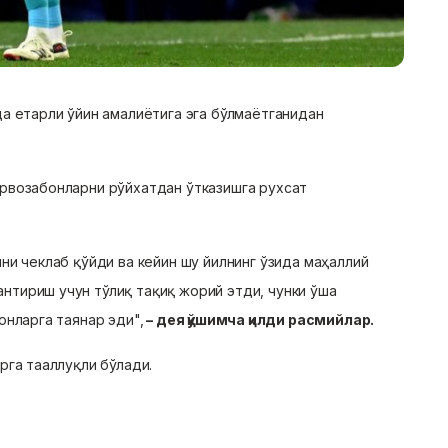
да етарли ўйин амалиётига эга бўлмаётганидан
рвозабонларни рўйхатдан ўтказишга рухсат
ни чеклаб қўйди ва кейин шу йилнинг ўзида маҳаллий
тириш учун тўлиқ тақиқ жорий этди, чунки ўша
онларга таянар эди",
– дея қўшимча қилди расмийлар.
рга тааллуқли бўлади.