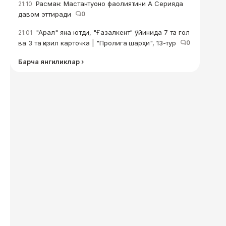
Расман: Мастантуоно фаолиятини А Серияда
21:10
давом эттиради
0
"Арал" яна ютди, "Ғазалкент" ўйинида 7 та гол
21:01
ва 3 та қизил карточка | "Пролига шарҳи", 13-тур
0
Барча янгиликлар ›