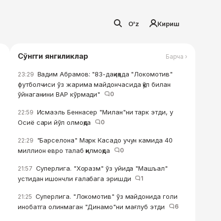
O'z
Кириш
Сўнгги янгиликлар
Барча ›
Вадим Абрамов: "83-дақиқада "Локомотив"
23:29
футболчиси ўз жарима майдончасида қўл билан
ўйнаганини ВАР кўрмади"
0
Исмаэль Беннасер "Милан"ни тарк этди, у
22:59
Осиё сари йўл олмоқда
0
"Барселона" Марк Касадо учун камида 40
22:29
миллион евро талаб қилмоқда
0
Суперлига. "Хоразм" ўз уйида "Машъал"
21:57
устидан ишончли ғалабага эришди
1
Суперлига. "Локомотив" ўз майдонида голи
21:25
инобатга олинмаган "Динамо"ни мағлуб этди
6