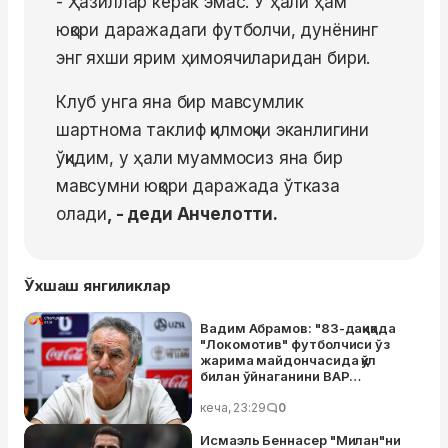
- Ҳазиллар керак эмас. У ҳали ҳам
юқори даражадаги футболчи, дунёнинг
энг яхши ярим ҳимоячиларидан бири.
Клуб унга яна бир мавсумлик
шартнома таклиф қилмоқчи эканлигини
ўқидим, у ҳали муаммосиз яна бир
мавсумни юқори даражада ўтказа
олади
, - деди Анчелотти.
Ўхшаш янгиликлар
Вадим Абрамов: "83-дақиқада
"Локомотив" футболчиси ўз
жарима майдончасида қўл
билан ўйнаганини ВАР
кўрмади"
кеча, 23:29
0
Исмаэль Беннасер "Милан"ни