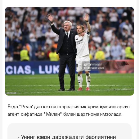
Ёзда "Реал"дан кетган хорватиялик ярим ҳимоячи эркин
агент сифатида "Милан" билан шартнома имзолади.
- Унинг юқори даражадаги фаолиятини