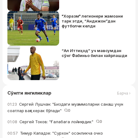
"Хоразм" легионери жамоани
тарк этди, “Андижон”дан
футболчи келди
“Ал Иттиҳод” уч мавсумдан
сўнг Фабиньо билан хайрлашди
Сўнгги янгиликлар
Барча ›
Сергей Лушчан: "Биздаги муаммоларни санаш учун
01:23
соатлар вақт керак бўлади"
0
Сергей Токов: "Ғалабага лойиқ эдик"
0
01:08
Тимур Кападзе: "Сурхон" осонликча очко
00:57