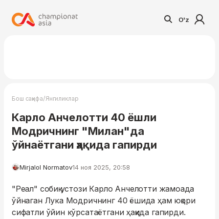
O'z
/
Бош саҳифа
Янгиликлар
Карло Анчелотти 40 ёшли
Модричнинг "Милан"да
ўйнаётгани ҳақида гапирди
Mirjalol Normatov
14 ноя 2025, 20:58
"Реал" собиқ устози Карло Анчелотти жамоада
ўйнаган Лука Модричнинг 40 ёшида ҳам юқори
сифатли ўйин кўрсатаётгани ҳақида гапирди.