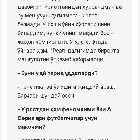
давом эттираётганидан хурсандман ва
бу мен учун кутилмаган ҳолат
бўлмади. У яхши ўйин кўрсатишини
билардим, чунки унинг мақсади бор -
жаҳон чемпионати. У ҳар ҳафтада
ўйнаса ҳам, "Реал"далигимда бирорта
машғулотни ўтказиб юбормасди.
- Буни у қай тариқа уддаларди?
- Генетика ва ўз ишига жиддий қараш.
Барчаси шундай осон.
- У ростдан ҳам феноменми ёки А
Серия қари футболчилар учун
маконми?