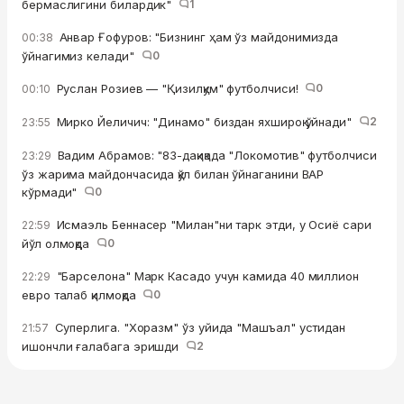
бермаслигини билардик"
1
Анвар Ғофуров: "Бизнинг ҳам ўз майдонимизда
00:38
ўйнагимиз келади"
0
Руслан Розиев — "Қизилқум" футболчиси!
0
00:10
Мирко Йеличич: "Динамо" биздан яхшироқ ўйнади"
2
23:55
Вадим Абрамов: "83-дақиқада "Локомотив" футболчиси
23:29
ўз жарима майдончасида қўл билан ўйнаганини ВАР
кўрмади"
0
Исмаэль Беннасер "Милан"ни тарк этди, у Осиё сари
22:59
йўл олмоқда
0
"Барселона" Марк Касадо учун камида 40 миллион
22:29
евро талаб қилмоқда
0
Суперлига. "Хоразм" ўз уйида "Машъал" устидан
21:57
ишончли ғалабага эришди
2