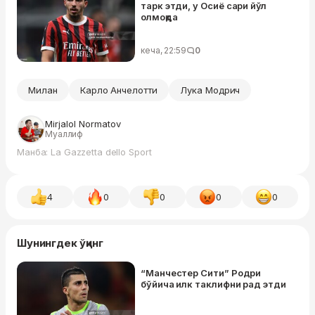
тарк этди, у Осиё сари йўл
олмоқда
кеча, 22:59
0
Милан
Карло Анчелотти
Лука Модрич
Mirjalol Normatov
Муаллиф
Манба: La Gazzetta dello Sport
4
0
0
0
0
Шунингдек ўқинг
“Манчестер Сити” Родри
бўйича илк таклифни рад этди