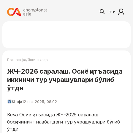
O'z
/
Бош саҳифа
Янгиликлар
ЖЧ-2026 саралаш. Осиё қитъасида
иккинчи тур учрашувлари бўлиб
ўтди
Khoja
12 окт 2025, 08:02
Кеча Осиё қитъасида ЖЧ-2026 саралаш
босқичининг навбатдаги тур учрашувлари бўлиб
ўтди.