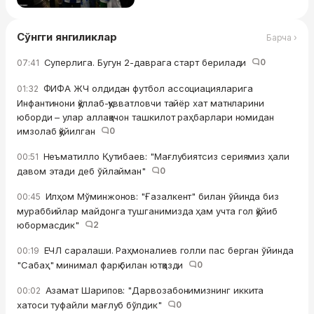
Сўнгги янгиликлар
Барча ›
Суперлига. Бугун 2-даврага старт берилади
0
07:41
ФИФА ЖЧ олдидан футбол ассоциацияларига
01:32
Инфантинони қўллаб-қувватловчи тайёр хат матнларини
юборди – улар аллақачон ташкилот раҳбарлари номидан
имзолаб қўйилган
0
Неъматилло Қутибаев: "Мағлубиятсиз сериямиз ҳали
00:51
давом этади деб ўйлайман"
0
Илҳом Мўминжонов: "Ғазалкент" билан ўйинда биз
00:45
мураббийлар майдонга тушганимизда ҳам учта гол қўйиб
юбормасдик"
2
ЕЧЛ саралаши. Раҳмоналиев голли пас берган ўйинда
00:19
"Сабаҳ" минимал фарқ билан ютқазди
0
Азамат Шарипов: "Дарвозабонимизнинг иккита
00:02
хатоси туфайли мағлуб бўлдик"
0