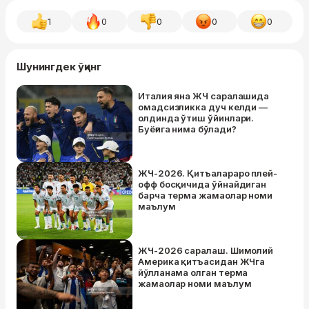
1
0
0
0
0
Шунингдек ўқинг
Италия яна ЖЧ саралашида
омадсизликка дуч келди —
олдинда ўтиш ўйинлари.
Буёғига нима бўлади?
ЖЧ-2026. Қитъалараро плей-
офф босқичида ўйнайдиган
барча терма жамаолар номи
маълум
ЖЧ-2026 саралаш. Шимолий
Америка қитъасидан ЖЧга
йўлланама олган терма
жамаолар номи маълум