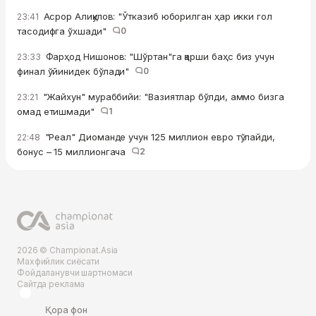
Асрор Алиқулов: "Ўтказиб юборилган ҳар икки гол
23:41
тасодифга ўхшади"
0
Фарҳод Нишонов: "Шўртан"га қарши баҳс биз учун
23:33
финал ўйинидек бўлади"
0
"Жайхун" мураббийи: "Вазиятлар бўлди, аммо бизга
23:21
омад етишмади"
1
"Реал" Диоманде учун 125 миллион евро тўлайди,
22:48
бонус – 15 миллионгача
2
2026 © Championat.Asia
Махфийлик сиёсати
Фойдаланувчи шартномаси
Сайтда реклама
Қора фон