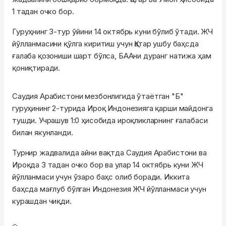
1 тадан очко бор.
Гуруҳнинг 3-тур ўйини 14 октябрь куни бўлиб ўтади. ЖЧ
йўлланмасини қўлга киритиш учун Қатар ушбу баҳсда
ғалаба қозониши шарт бўлса, БААни дуранг натижа ҳам
қониқтиради.
Саудия Арабистони мезбонлигида ўтаётган "Б"
гуруҳининг 2-турида Ироқ Индонезияга қарши майдонга
тушди. Учрашув 1:0 ҳисобида ироқликларнинг ғалабаси
билан якунланди.
Турнир жадвалида айни вақтда Саудия Арабистони ва
Ироқда 3 тадан очко бор ва улар 14 октябрь куни ЖЧ
йўлланмаси учун ўзаро баҳс олиб боради. Иккита
баҳсда мағлуб бўлган Индонезия ЖЧ йўлланмаси учун
курашдан чиқди.