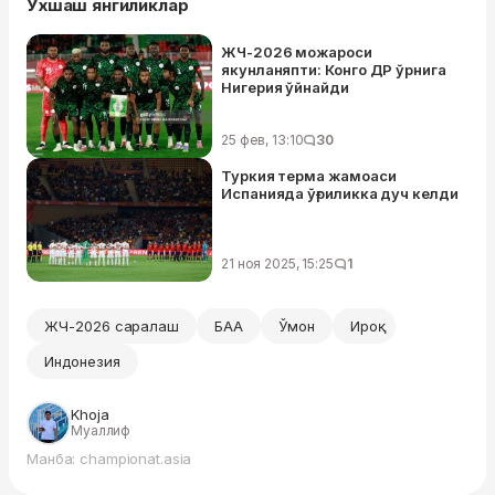
Ўхшаш янгиликлар
ЖЧ-2026 можароси
якунланяпти: Конго ДР ўрнига
Нигерия ўйнайди
25 фев, 13:10
30
Туркия терма жамоаси
Испанияда ўғриликка дуч келди
21 ноя 2025, 15:25
1
ЖЧ-2026 саралаш
БАА
Ўмон
Ироқ
Индонезия
Khoja
Муаллиф
Манба: championat.asia