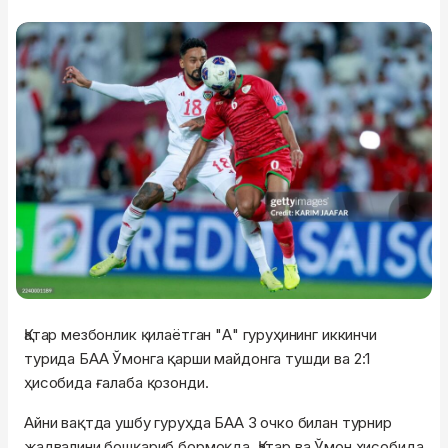
Қатар мезбонлик қилаётган "А" гуруҳининг иккинчи
турида БАА Ўмонга қарши майдонга тушди ва 2:1
ҳисобида ғалаба қозонди.
Айни вақтда ушбу гуруҳда БАА 3 очко билан турнир
жадвалини бошқариб бормоқда. Қатар ва Ўмон ҳисобида