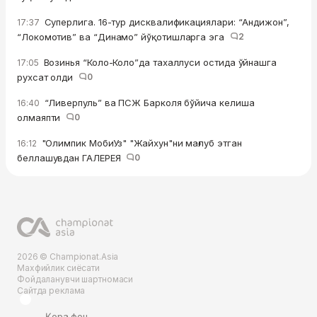
Суперлига. 16-тур дисквалификациялари: “Андижон”,
17:37
“Локомотив” ва “Динамо” йўқотишларга эга
2
Возинья “Коло-Коло”да тахаллуси остида ўйнашга
17:05
рухсат олди
0
“Ливерпуль” ва ПСЖ Барколя бўйича келиша
16:40
олмаяпти
0
"Олимпик МобиУз" "Жайхун"ни мағлуб этган
16:12
беллашувдан ГАЛЕРЕЯ
0
2026 © Championat.Asia
Махфийлик сиёсати
Фойдаланувчи шартномаси
Сайтда реклама
Қора фон