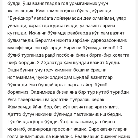
бўлди, ўша вазиятларда гол урмаганимиз учун
жазоландик. Ким томоша қилган бўлса, кўришди.
"Бунёдкор" ғалабага лойиқ эмасди дея олмайман, улар
ўйнашди, характер кўрсатишди, ўз вазиятларини
кутишди. Иккинчи бўлимда рақибларда кўп ҳам вазият
бўлмаганди. Берилган иккита зарбани дарвозабонимиз
муваффақиятсиз қайтарди. Биринчи бўлимда ҳисоб 1:0
бўлиб турганида рақиб посбони билан бирга-бир ҳолатга
чиқиб бордик. 2:2 ҳолатда ҳам шундай вазият бўлди.
Энди бунинг учун ҳеч кимнинг бошини ёришни
истамайман, чунки олдин ҳам шундай вазиятлар
бўлганди. Биз бундай ҳолатларга тайёр бўлиб
боряпмиз. Олдимизда бизни яна бир тур кутиб турибди.
Унга тайёрланиш ва ҳолатни тўғрилаш керак.
Жамоамда ўйин бор, биз кўп вазиятлар яратяпмиз.
Ҳатто бугун иккинчи бўлимда тактикамиз иш берди.
Тўп бизда кўпроқ бўлди. Ўз фалсафамиздан бироз
чекиниб, олдинроқда прессинг қилдик. Бироқ вазиятларни
голга айлантиришда қийналдик. Реализация бизнинг нозик