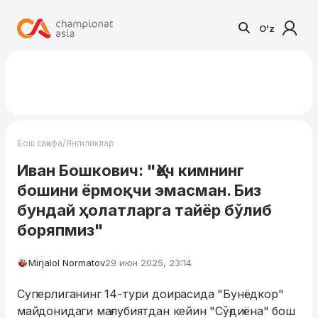
O'z
/
Бош саҳифа
Янгиликлар
Иван Бошкович: "Ҳеч кимнинг
бошини ёрмоқчи эмасман. Биз
бундай ҳолатларга тайёр бўлиб
боряпмиз"
Mirjalol Normatov
29 июн 2025, 23:14
Суперлиганинг 14-тури доирасида "Бунёдкор"
майдонидаги мағлубиятдан кейин "Сўғдиёна" бош