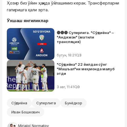
Ҳозир биз ўйин ҳақида ўйлашимиз керак. Трансферларни
гапиришга ҳали эрта.
Ўхшаш янгиликлар
🔴🔴🔴 Суперлига. "Сўғдиёна" –
"Андижон" (матнли
трансляция)
бугун, 18:21
3
"Сўғдиёна" 22 йилдан сўнг
"Машъал"ни меҳмонда мағлуб
этди
3 авг, 11:41
0
Сўғдиёна
Суперлига
Бунёдкор
Иван Бошкович
Mirjalol Normatov