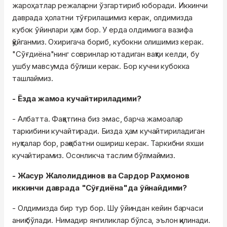
жароҳатлар режаларни ўзгартириб юборади. Иккинчи
даврада ҳолатни тўғрилашимиз керак, олдимизда
кубок ўйинлари ҳам бор. У ерда олдимизга вазифа
қўйганмиз. Охиригача бориб, кубокни олишимиз керак.
"Сўғдиёна"нинг совринлар ютадиган вақти келди, бу
ушбу мавсумда бўлиши керак. Бор кучни кубокка
ташлаймиз.
- Ёзда жамоа кучайтириладими?
- Албатта. Фақатгина биз эмас, барча жамоалар
таркибини кучайтиради. Бизда ҳам кучайтириладиган
нуқталар бор, рақобатни ошириш керак. Таркибни яхши
кучайтирамиз. Осонликча таслим бўлмаймиз.
- Жасур Жалолиддинов ва Сардор Раҳмонов
иккинчи даврада "Сўғдиёна"да ўйнайдими?
- Олдимизда бир тур бор. Шу ўйиндан кейин барчаси
аниқ бўлади. Нимадир янгиликлар бўлса, эълон қилинади.