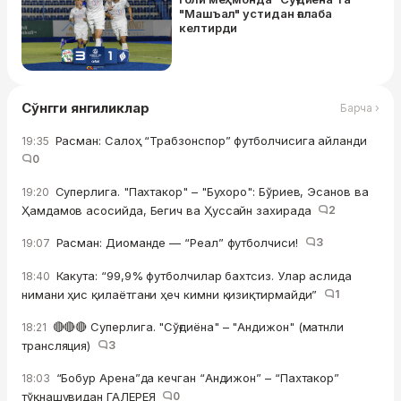
"Машъал" устидан ғалаба
келтирди
Сўнгги янгиликлар
Барча ›
Расман: Салоҳ “Трабзонспор” футболчисига айланди
19:35
0
Суперлига. "Пахтакор" – "Бухоро": Бўриев, Эсанов ва
19:20
Ҳамдамов асосийда, Бегич ва Ҳуссайн захирада
2
Расман: Диоманде — “Реал” футболчиси!
3
19:07
Какута: “99,9% футболчилар бахтсиз. Улар аслида
18:40
нимани ҳис қилаётгани ҳеч кимни қизиқтирмайди”
1
🔴🔴🔴 Суперлига. "Сўғдиёна" – "Андижон" (матнли
18:21
трансляция)
3
“Бобур Арена”да кечган “Андижон” – “Пахтакор”
18:03
тўқнашувидан ГАЛЕРЕЯ
0