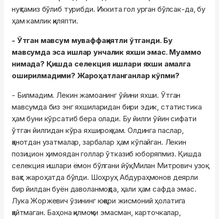
нуқтамиз бўлиб турибди. Иккита гол урган бўлсак-да, бу
ҳам камлик қиляпти.
- Ўтган мавсум муваффақиятли ўтганди. Бу
мавсумда эса ишлар унчалик яхши эмас. Муаммо
нимада? Қишда селекция ишлари яхши амалга
оширилмадими? Жароҳатланганлар кўпми?
- Билмадим. Лекин жамоанинг ўйини яхши. Ўтган
мавсумда биз энг яхшиларидан бири эдик, статистика
ҳам буни кўрсатиб бера олади. Бу йилги ўйин сифати
ўтган йилгидан кўра яхшироқ ҳам. Олдинга паслар,
қанотдан узатмалар, зарбалар ҳам кўпайган. Лекин
позицион ҳимоядан голлар ўтказиб юборяпмиз. Қишда
селекция ишлари ёмон бўлгани йўқ. Милан Митрович узоқ
вақт жароҳатда бўлди. Шоҳруҳ Абдураҳмонов деярли
бир йилдан буён даволанмоқда, ҳали ҳам сафда эмас.
Лука Жоржевич ўзининг юқори жисмоний ҳолатига
қайтмаган. Баҳона қилмоқчи эмасман, карточкалар,