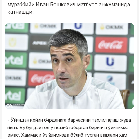
мураббийи Иван Бошкович матбуот анжуманида
қатнашди.
- Ўйиндан кейин бирданига барчасини тахлил қилиш жуда
қийин. Бу бугдай гол ўтказиб юборган биринчи ўйинимиз
эмас. Ҳаммаси ўз қўлимизда бўлиб турган вақтлари ҳам