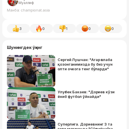
Муаллиф
Манба: championat.asia
3
0
1
0
0
Шунингдек ўқинг
Сергей Лушчан: "Агар ғалаба
қозонганимизда бу биз учун
олти очкога тенг бўларди"
Улуғбек Бакаев: "Дориев кўзи
ёниб футбол ўйнайди"
Суперлига. Дориевнинг 3 та
голи меҳмонда "Сўғдиёна"га