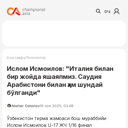
O'z
/
Бош саҳифа
Янгиликлар
Ислом Исмоилов: "Италия билан
бир жойда яшаяпмиз. Саудия
Арабистони билан ҳам шундай
бўлганди"
Alisher Ostonov
16 ноя 2025, 03:48
Ўзбекистон терма жамоаси бош мураббийи
Ислом Исмоилов U-17 ЖЧ 1/16 финал