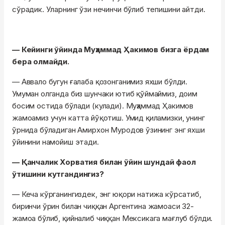
сўрадик. Уларнинг ўзи нечинчи бўлиб тепишини айтди.
— Кейинги ўйинда Муҳаммад Ҳакимов бизга ёрдам
бера олмайди.
— Аввало бугун ғалаба қозонганимиз яхши бўлди.
Умуман олганда биз шунчаки ютиб қўймаймиз, доим
босим остида бўлади (кулади). Муҳаммад Ҳакимов
жамоамиз учун катта йўқотиш. Умид қиламизки, унинг
ўрнида бўладиган Амирхон Муродов ўзининг энг яхши
ўйинини намойиш этади.
— Қанчалик Хорватия билан ўйин шундай фаол
ўтишини кутгандингиз?
— Кеча кўрганингиздек, энг юқори натижа кўрсатиб,
биринчи ўрин билан чиққан Аргентина жамоаси 32-
жамоа бўлиб, қийналиб чиққан Мексикага мағлуб бўлди.