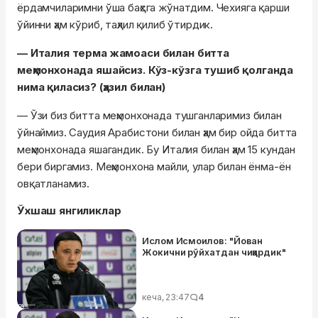
ёрдамчиларимни ўша баҳсга жўнатдим. Чехияга қарши
ўйинни ҳам кўриб, таҳлил қилиб ўтирдик.
— Италия терма жамоаси билан битта
меҳмонхонада яшайсиз. Кўз-кўзга тушиб қолганда
нима қиласиз? (ҳазил билан)
— Ўзи биз битта меҳмонхонада тушганларимиз билан
ўйнаймиз. Саудия Арабистони билан ҳам бир ойда битта
меҳмонхонада яшагандик. Бу Италия билан ҳам 15 кундан
бери биргамиз. Меҳмонхона майли, улар билан ёнма-ён
овқатланамиз.
Ўхшаш янгиликлар
Ислом Исмоилов: "Йован
Жокични рўйхатдан чиқардик"
кеча, 23:47
4