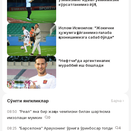
кўрсатганимиз йўқ"
Ислом Исмоилов: "Жокични
ҳужумга қўйганимиз ғалаба
қозонишимизга сабаб бўлди"
"Нефтчи"да аргентиналик
мураббий иш бошлади
Сўнгги янгиликлар
Барча ›
"Реал" яна бир жаҳон чемпиони билан шартнома
08:50
имзолаши мумкин
0
"Барселона" Араухонинг ўрнига ўринбосар топди
4
08:25