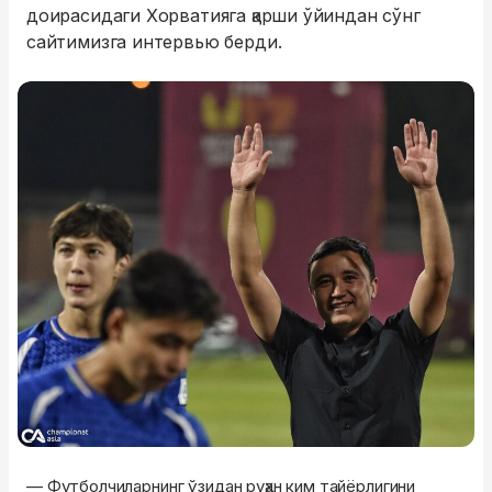
доирасидаги Хорватияга қарши ўйиндан сўнг
сайтимизга интервью берди.
— Футболчиларнинг ўзидан руҳан ким тайёрлигини