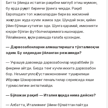
Битта ўйинда исталган рақибни мағлуб этиш мумкин,
бу ерда руҳият биринчи ўринга чиқади. Рақиб
Европадаги топ жамоалардан бири ва жисмоний
жиҳатдан жуда кучли жамоа эди. Шундай экан, қийин
ўйин бўлиши кутилган эди. Шунга қарамай, имконияти
юқори бўлган футболчиларимизга ишонардик.
Ўйлайманки, ҳақли равишда ғалаба қозондик.
— Дарвозабонларни алмаштиришга тўхталмоқчи
эдим. Бу олдиндан ўйланган режамиди?
— Учрашув давомида дарвозабонлар мураббийи ўз
фикрини айтди. Бизда тенг кучли иккита дарвозабон
бор. Неъматуллоҳ Рустамжоновнинг туширилиши
Иброҳим Шокировнинг пенальтилар сериясида яхши
турмаслигини англатмайди.
— Бўлажак рақиб — Италия ҳақида нима дейсиз?
— Албатта, Италиянинг ўйини бўлаётган пайтда