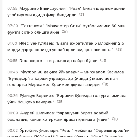
Моуриньо Винисиуснинг "Реал" билан шартномасини
07:55
узайтиргани ҳақида фикр билдирди
1
"Тоттенхэм" "Манчестер Сити" футболчисини 60 млн
07:30
фунтга сотиб олишга яқин
0
Илёс Зейтуллаев: "Бизга ажратилган 5 млрднинг 2,5
01:00
млрди дарҳол солиққа ушлаб қолинди, қолгани эса..."
3
Галлахерга янги даъвогар пайдо бўлди
0
00:55
"Футбол 90 дақиқа ўйналади" – Миржалол Қосимов
00:46
"Бунёдкор"га қарши учрашув, ҳар ўйинда ўтказилаётган
голлар ва Миржамол Қосимов ҳақида гапирди
0
Рўзиқул Бердиев: "Биринчи бўлимда гол урганимизда
00:26
ўйин бошқача кечарди"
5
Андрей Шипилов: "Учрашувни бироз асабий
00:09
бошладик, кейин хотиржам ҳаракат қилишга ўтдик"
0
Ўртоқлик ўйинлари. "Реал" меҳмонда "Ференцварош"ни
00:02
мағлуб этди, ПСЖ ва МЮ дуранг ўйнади, "Юве" "Интер"га