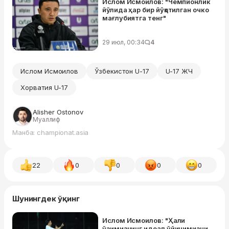
Ислом Исмоилов: "Чемпионлик
йўлида ҳар бир йўқотилган очко
мағлубиятга тенг"
29 июл, 00:34
4
Ислом Исмоилов
Ўзбекистон U-17
U-17 ЖЧ
Хорватия U-17
Alisher Ostonov
Муаллиф
Манба: championat.asia
22
0
0
0
0
Шунингдек ўқинг
Ислом Исмоилов: "Ҳали
ўзимизнинг идеал ўйинимизни