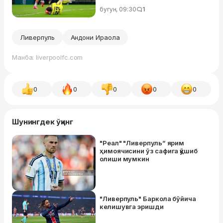
бугун, 09:30
1
Ливерпуль
Андони Ираола
Манба: liverpoolfc.com
0
0
0
0
0
Шунингдек ўқинг
"Реал" "Ливерпуль” ярим
ҳимоячисини ўз сафига қўшиб
олиши мумкин
"Ливерпуль" Баркола бўйича
келишувга эришди