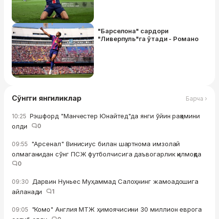
"Барселона" сардори
"Ливерпуль"га ўтади - Романо
Сўнгги янгиликлар
Барча ›
Рэшфорд "Манчестер Юнайтед"да янги ўйин рақамини
10:25
олди
0
"Арсенал" Винисиус билан шартнома имзолай
09:55
олмаганидан сўнг ПСЖ футболчисига даъвогарлик қилмоқда
0
Дарвин Нуньес Муҳаммад Салоҳнинг жамоадошига
09:30
айланади
1
"Комо" Англия МТЖ ҳимоячисини 30 миллион еврога
09:05