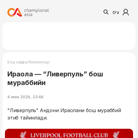
O'z
/
Бош саҳифа
Янгиликлар
Ираола — “Ливерпуль” бош
мураббийи
4 июн 2026, 23:46
"Ливерпуль” Андони Ираолани бош мураббий
этиб тайинлади.