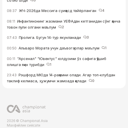
сотиб oлди
0
ЖЧ-2026да Мессига суиқасд тайёрланган
4
08:37
Инфантинонинг жазмани УЕФАдан кетганидан сўнг қанча
08:11
товон пули олгани маълум
2
Пролига. Бугун 14-тур якунланади
0
07:43
Альваро Мората учун даъвогарлар маълум
1
00:50
"Арсенал" "Ювентус" юлдузини ўз сафига қўшиб
00:11
олишга яқин турибди
1
Рэшфорд МЮда 14-рақамни олади. Агар топ-клубдан
23:43
таклиф келмаса, ҳужумчи жамоада қолади
0
2026 © Championat.Asia
Махфийлик сиёсати