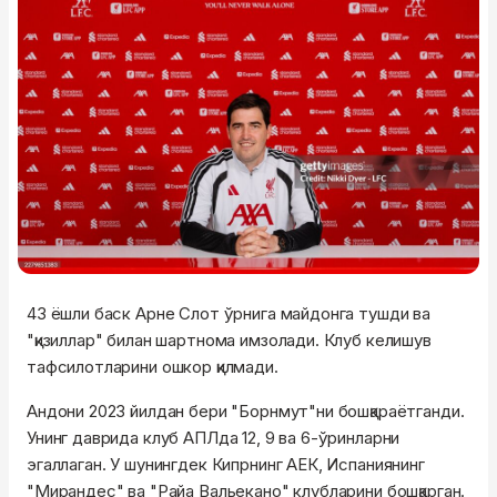
43 ёшли баск Арне Слот ўрнига майдонга тушди ва
"қизиллар" билан шартнома имзолади. Клуб келишув
тафсилотларини ошкор қилмади.
Андони 2023 йилдан бери "Борнмут"ни бошқараётганди.
Унинг даврида клуб АПЛда 12, 9 ва 6-ўринларни
эгаллаган. У шунингдек Кипрнинг АЕК, Испаниянинг
"Мирандес" ва "Райа Вальекано" клубларини бошқарган.