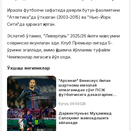
Ираола футболчи сифатида деярли бутун фаолиятини
"Атлетика"да ўтказган (2003-2015) ва "Нью-Йорк
Сити"да ҳаракат қилган.
Эслатиб ўтамиз, "Ливерпуль” 2025/26 йилги мавсумни
совринсиз якунлаган эди. Клуб Премьер-лигада 5-
ўринни эгаллади, аммо қўшимча йўлланма туфайли
Чемпионлар лигасига йўл олди.
Ўхшаш янгиликлар
"Арсенал" Винисиус билан
шартнома имзолай
олмаганидан сўнг ПСЖ
футболчисига даъвогарлик
қилмоқда
бугун, 09:55
0
Дарвин Нуньес Муҳаммад
Салоҳнинг жамоадошига
айланади