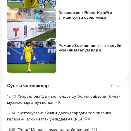
Возиньянинг "Коло-Коло"га
ўтиши ортга сурилмоқда
Романо Возиньянинг янги клуби
номини маълум қилди
Сўнгги янгиликлар
Барча ›
“Барселона”да низо: юлдуз футболчи раҳбарият билан
12:40
муаммоларга дуч келди
0
"Каттақўрғон" сўннги дақиқалардаги гол эвазига
12:14
ғалабани илиб кетган ўйиндан ГАЛЕРЕЯ
0
"Реал" Мессига ҳамдардлик билдирди
1
11:45