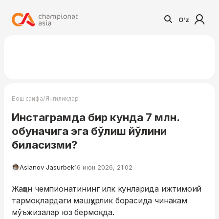
O'z
/
Бош саҳифа
Янгиликлар
Инстаграмда бир кунда 7 млн.
обуначига эга бўлиш йўлини
биласизми?
Aslanov Jasurbek
16 июн 2026, 21:02
Жаҳон чемпионатининг илк кунларида ижтимоий
тармоқлардаги машҳурлик борасида чинакам
мўъжизалар юз бермоқда.