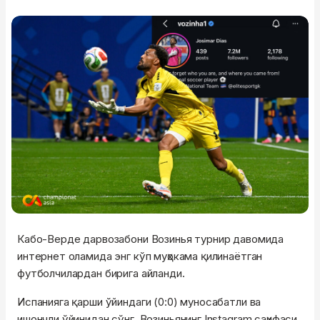
Кабо-Верде дарвозабони Возинья турнир давомида
интернет оламида энг кўп муҳокама қилинаётган
футболчилардан бирига айланди.
Испанияга қарши ўйиндаги (0:0) муносабатли ва
ишончли ўйинидан сўнг, Возиньянинг Instagram саҳифаси