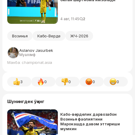
4 авг, 11:45
2
Возинья
Кабо-Верде
ЖЧ-2026
Aslanov Jasurbek
Муаллиф
Манба: championat.asia
3
0
0
0
0
Шунингдек ўқинг
Кабо-верделик дарвозабон
Возинья фаолиятини
Марокашда давом эттириши
мумкин