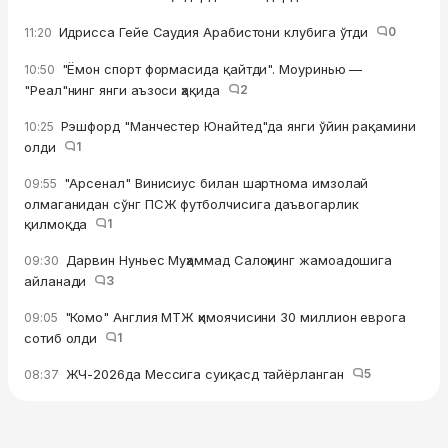
Идрисса Гейе Саудия Арабистони клубига ўтди
0
11:20
"Ёмон спорт формасида қайтди". Моуринью —
10:50
"Реал"нинг янги аъзоси ҳақида
2
Рэшфорд "Манчестер Юнайтед"да янги ўйин рақамини
10:25
олди
1
"Арсенал" Винисиус билан шартнома имзолай
09:55
олмаганидан сўнг ПСЖ футболчисига даъвогарлик
қилмоқда
1
Дарвин Нуньес Муҳаммад Салоҳнинг жамоадошига
09:30
айланади
3
"Комо" Англия МТЖ ҳимоячисини 30 миллион еврога
09:05
сотиб oлди
1
ЖЧ-2026да Мессига суиқасд тайёрланган
5
08:37