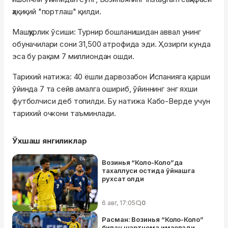
ҳақиқий "портлаш" қилди.
Машҳурлик ўсиши: Турнир бошланишидан аввал унинг
обуначилари сони 31,500 атрофида эди. Ҳозирги кунда
эса бу рақам 7 миллиондан ошди.
Тарихий натижа: 40 ёшли дарвозабон Испанияга қарши
ўйинда 7 та сейв амалга ошириб, ўйиннинг энг яхши
футболчиси деб топилди. Бу натижа Кабо-Верде учун
тарихий очкони таъминлади.
Ўхшаш янгиликлар
Возинья “Коло-Коло”да
тахаллуси остида ўйнашга
рухсат олди
6 авг, 17:05
0
Расман: Возинья “Коло-Коло”
билан шартнома имзолади