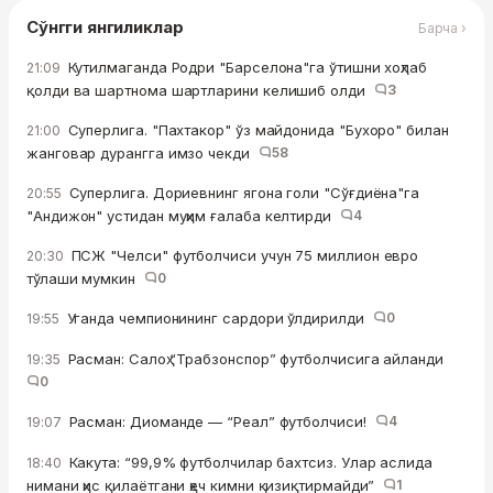
Сўнгги янгиликлар
Барча ›
Кутилмаганда Родри "Барселона"га ўтишни хоҳлаб
21:09
қолди ва шартнома шартларини келишиб олди
3
Суперлига. "Пахтакор" ўз майдонида "Бухоро" билан
21:00
жанговар дурангга имзо чекди
58
Суперлига. Дориевнинг ягона голи "Сўғдиёна"га
20:55
"Андижон" устидан муҳим ғалаба келтирди
4
ПСЖ "Челси" футболчиси учун 75 миллион евро
20:30
тўлаши мумкин
0
Уганда чемпионининг сардори ўлдирилди
0
19:55
Расман: Салоҳ “Трабзонспор” футболчисига айланди
19:35
0
Расман: Диоманде — “Реал” футболчиси!
4
19:07
Какута: “99,9% футболчилар бахтсиз. Улар аслида
18:40
нимани ҳис қилаётгани ҳеч кимни қизиқтирмайди”
1