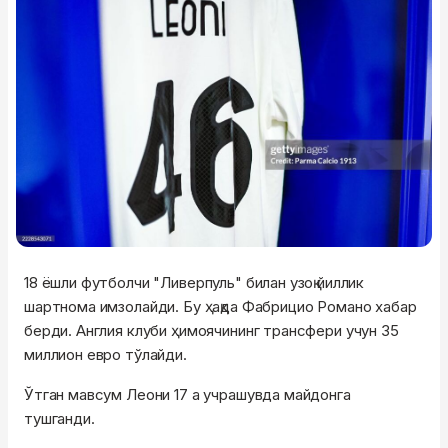
18 ёшли футболчи "Ливерпуль" билан узоқ йиллик
шартнома имзолайди. Бу ҳақда Фабрицио Романо хабар
берди. Англия клуби ҳимоячининг трансфери учун 35
миллион евро тўлайди.
Ўтган мавсум Леони 17 а учрашувда майдонга
тушганди.