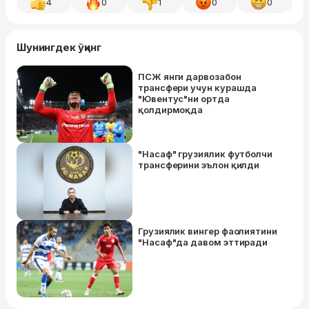
4
0
1
0
0
Шунингдек ўқинг
ПСЖ янги дарвозабон
трансфери учун курашда
"Ювентус"ни ортда
қолдирмоқда
"Насаф" грузиялик футболчи
трансферини эълон қилди
Грузиялик вингер фаолиятини
"Насаф"да давом эттиради