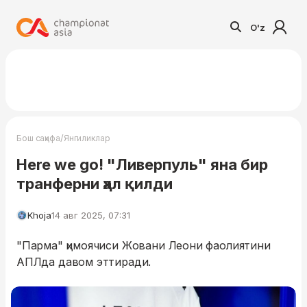
O'z
/
Бош саҳифа
Янгиликлар
Here we go! "Ливерпуль" яна бир
транферни ҳал қилди
Khoja
14 авг 2025, 07:31
"Парма" ҳимоячиси Жовани Леони фаолиятини
АПЛда давом эттиради.