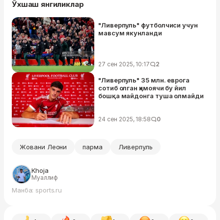
Ўхшаш янгиликлар
"Ливерпуль" футболчиси учун
мавсум якунланди
27 сен 2025, 10:17
2
"Ливерпуль" 35 млн. еврога
сотиб олган ҳимоячи бу йил
бошқа майдонга туша олмайди
24 сен 2025, 18:58
0
Жовани Леони
парма
Ливерпуль
Khoja
Муаллиф
Манба: sports.ru