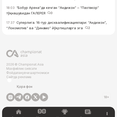
“Бобур Арена”да кечган “Андижон” – “Пахтакор”
18:03
тўқнашувидан ГАЛЕРЕЯ
0
Суперлига. 16-тур дисквалификациялари: “Андижон”,
17:37
“Локомотив” ва “Динамо” йўқотишларга эга
2
2026 © Championat.Asia
Махфийлик сиёсати
Фойдаланувчи шартномаси
Сайтда реклама
Қора фон
18+