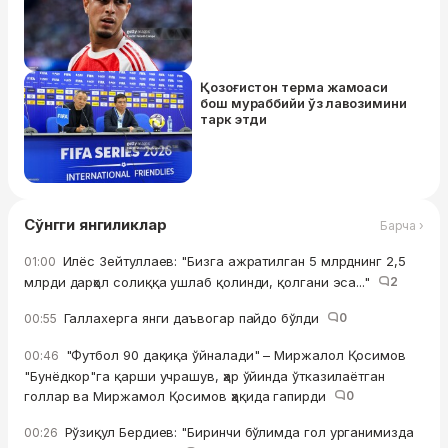
Қозоғистон терма жамоаси
бош мураббийи ўз лавозимини
тарк этди
Сўнгги янгиликлар
Барча ›
Илёс Зейтуллаев: "Бизга ажратилган 5 млрднинг 2,5
01:00
млрди дарҳол солиққа ушлаб қолинди, қолгани эса..."
2
Галлахерга янги даъвогар пайдо бўлди
0
00:55
"Футбол 90 дақиқа ўйналади" – Миржалол Қосимов
00:46
"Бунёдкор"га қарши учрашув, ҳар ўйинда ўтказилаётган
голлар ва Миржамол Қосимов ҳақида гапирди
0
Рўзиқул Бердиев: "Биринчи бўлимда гол урганимизда
00:26