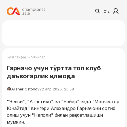
O'z
/
Бош саҳифа
Янгиликлар
Гарначо учун тўртта топ клуб
даъвогарлик қилмоқда
Alisher Ostonov
22 апр 2025, 20:58
"Челси", "Атлетико" ва "Байер" ёзда "Манчестер
Юнайтед" вингери Алехандро Гарначони сотиб
олиш учун "Наполи" билан рақобатлашиши
мумкин.