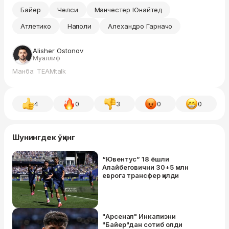
Байер
Челси
Манчестер Юнайтед
Атлетико
Наполи
Алехандро Гарначо
Alisher Ostonov
Муаллиф
Манба: TEAMtalk
4
0
3
0
0
Шунингдек ўқинг
“Ювентус” 18 ёшли
Алайбеговични 30+5 млн
еврога трансфер қилди
"Арсенал" Инкапиэни
"Байер"дан сотиб олди