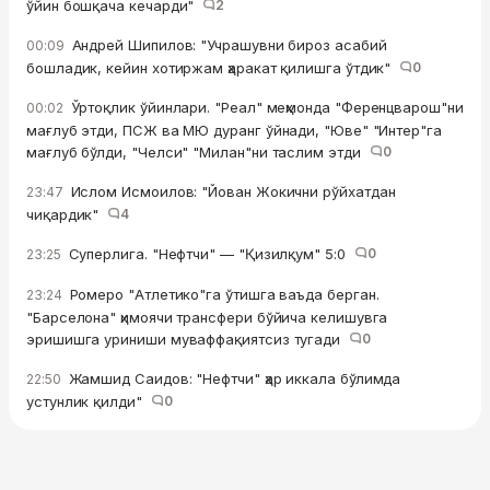
ўйин бошқача кечарди"
2
Андрей Шипилов: "Учрашувни бироз асабий
00:09
бошладик, кейин хотиржам ҳаракат қилишга ўтдик"
0
Ўртоқлик ўйинлари. "Реал" меҳмонда "Ференцварош"ни
00:02
мағлуб этди, ПСЖ ва МЮ дуранг ўйнади, "Юве" "Интер"га
мағлуб бўлди, "Челси" "Милан"ни таслим этди
0
Ислом Исмоилов: "Йован Жокични рўйхатдан
23:47
чиқардик"
4
Суперлига. "Нефтчи" — "Қизилқум" 5:0
0
23:25
Ромеро "Атлетико"га ўтишга ваъда берган.
23:24
"Барселона" ҳимоячи трансфери бўйича келишувга
эришишга уриниши муваффақиятсиз тугади
0
Жамшид Саидов: "Нефтчи" ҳар иккала бўлимда
22:50
устунлик қилди"
0