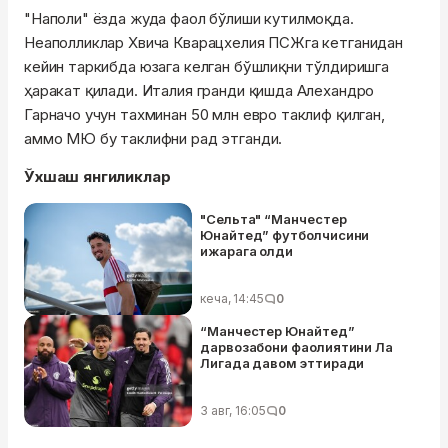
"Наполи" ёзда жуда фаол бўлиши кутилмоқда.
Неаполликлар Хвича Кварацхелия ПСЖга кетганидан
кейин таркибда юзага келган бўшлиқни тўлдиришга
ҳаракат қилади. Италия гранди қишда Алехандро
Гарначо учун тахминан 50 млн евро таклиф қилган,
аммо МЮ бу таклифни рад этганди.
Ўхшаш янгиликлар
"Сельта" “Манчестер
Юнайтед” футболчисини
ижарага олди
кеча, 14:45
0
“Манчестер Юнайтед”
дарвозабони фаолиятини Ла
Лигада давом эттиради
3 авг, 16:05
0