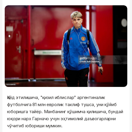
Қайд этилишича, "қизил иблислар" аргентиналик
футболчига 81 млн евролик таклиф тушса, уни қўйиб
юборишга тайёр. Манбанинг қўшимча қилишича, бундай
юқори нарх Гарначо учун эҳтимолий даъвогарларни
чўчитиб юбориши мумкин.