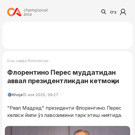
O'z
/
Бош саҳифа
Янгиликлар
Флорентино Перес муддатидан
аввал президентликдан кетмоқчи
Khoja
15 ноя 2025, 09:27
"Реал Мадрид" президенти Флорентино Перес
келаси йили ўз лавозимини тарк этиш ниятида.