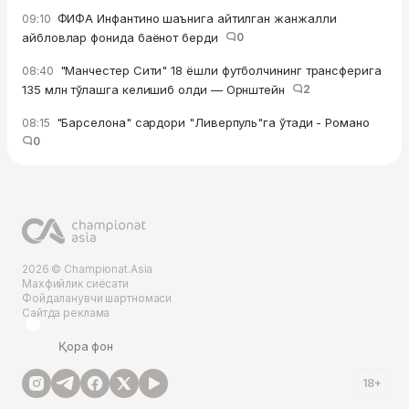
ФИФА Инфантино шаънига айтилган жанжалли
09:10
айбловлар фонида баёнот берди
0
"Манчестер Сити" 18 ёшли футболчининг трансферига
08:40
135 млн тўлашга келишиб олди — Орнштейн
2
"Барселона" сардори "Ливерпуль"га ўтади - Романо
08:15
0
2026 © Championat.Asia
Махфийлик сиёсати
Фойдаланувчи шартномаси
Сайтда реклама
Қора фон
18+