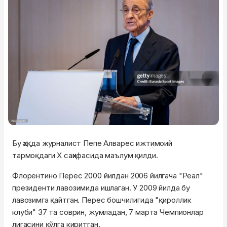
Бу ҳақда журналист Пепе Алварес ижтимоий
тармоқдаги Х саҳифасида маълум қилди.
Флорентино Перес 2000 йилдан 2006 йилгача "Реал"
президенти лавозимида ишлаган. У 2009 йилда бу
лавозимга қайтган. Перес бошчилигида "қироллик
клуби" 37 та соврин, жумладан, 7 марта Чемпионлар
лигасини қўлга киритган.