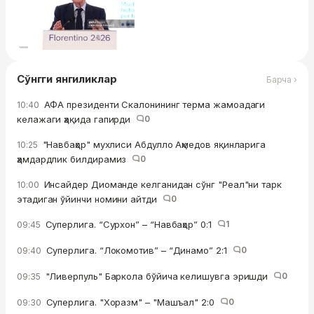
Сўнгги янгиликлар
Барча ›
АФА президенти Скалонининг терма жамоадаги
10:40
келажаги ҳақида гапирди
0
"Навбаҳор" мухлиси Абдулло Аҳмедов яқинларига
10:25
ҳамдардлик билдирамиз
0
Инсайдер Диоманде келганидан сўнг "Реал"ни тарк
10:00
этадиган ўйинчи номини айтди
0
Суперлига. “Сурхон” – “Навбаҳор” 0:1
1
09:45
Суперлига. “Локомотив” – “Динамо” 2:1
0
09:40
"Ливерпуль" Баркола бўйича келишувга эришди
0
09:35
Суперлига. "Хоразм" – "Машъал" 2:0
0
09:30