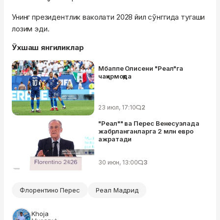
Унинг президентлик ваколати 2028 йил сўнггида тугаши
лозим эди.
Ўхшаш янгиликлар
Мбаппе Олисени "Реал"га
чақирмоқда
23 июл, 17:10
2
"Реал"" ва Перес Венесуэлада
жабрланганларга 2 млн евро
ажратади
30 июн, 13:00
3
Флорентино Перес
Реал Мадрид
Khoja