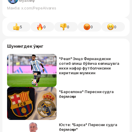
Муаллиф
Манба: x.com/PepeAlvares
5
0
0
0
0
Шунингдек ўқинг
"Реал" Энцо Фернандесни
сотиб олиш бўйича келишувга
икки нафар футболчисини
киритиши мумкин
"Барселона" Пересни судга
бермоқчи
Юсте: "Барса" Пересни судга
бермоқчи"