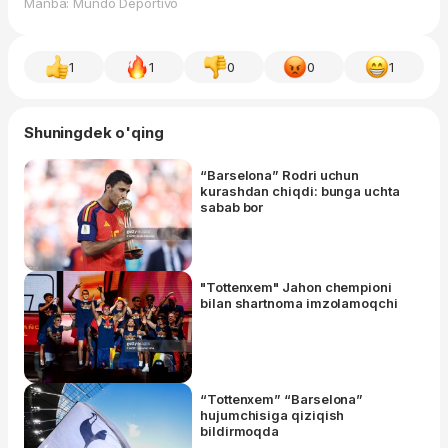
Manba: Mundo Deportivo
1
1
0
0
1
Shuningdek o'qing
“Barselona” Rodri uchun
kurashdan chiqdi: bunga uchta
sabab bor
"Tottenxem" Jahon chempioni
bilan shartnoma imzolamoqchi
“Tottenxem” “Barselona”
hujumchisiga qiziqish
bildirmoqda