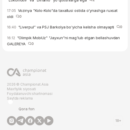
Vozinya “Kolo-Kolo”da taxallusi ostida o'ynashga ruxsat
17:05
oldi
0
“Liverpul” va PSJ Barkolya bo'yicha kelisha olmayapti
0
16:40
"Olimpik MobiUz" "Jayxun"ni mag'lub etgan bellashuvdan
16:12
GALEREYA
0
2026 © Championat.Asia
Maxfiylik siyosati
Foydalanuvchi shartnomasi
Saytda reklama
Qora fon
18+