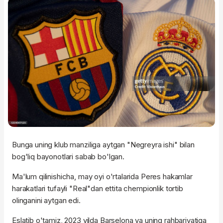
Bunga uning klub manziliga aytgan "Negreyra ishi" bilan
bog'liq bayonotlari sabab bo'lgan.
Ma'lum qilinishicha, may oyi o'rtalarida Peres hakamlar
harakatlari tufayli "Real"dan ettita chempionlik tortib
olinganini aytgan edi.
Eslatib o'tamiz, 2023 yilda Barselona va uning rahbariyatiga