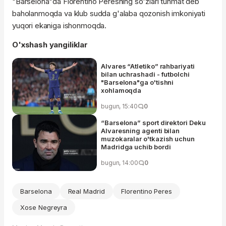
"Barselona"da Florentino Peresning so'zlari tuhmat deb
baholanmoqda va klub sudda g'alaba qozonish imkoniyati
yuqori ekaniga ishonmoqda.
O'xshash yangiliklar
Alvares “Atletiko” rahbariyati
bilan uchrashadi - futbolchi
"Barselona"ga o'tishni
xohlamoqda
bugun, 15:40
0
“Barselona” sport direktori Deku
Alvaresning agenti bilan
muzokaralar o'tkazish uchun
Madridga uchib bordi
bugun, 14:00
0
Barselona
Real Madrid
Florentino Peres
Xose Negreyra