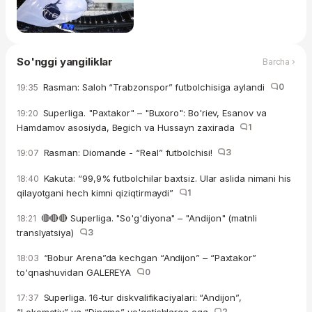
So'nggi yangiliklar
Barcha ›
Rasman: Saloh “Trabzonspor” futbolchisiga aylandi
0
19:35
Superliga. "Paxtakor" – "Buxoro": Bo'riev, Esanov va
19:20
Hamdamov asosiyda, Begich va Hussayn zaxirada
1
Rasman: Diomande - “Real” futbolchisi!
3
19:07
Kakuta: “99,9% futbolchilar baxtsiz. Ular aslida nimani his
18:40
qilayotgani hech kimni qiziqtirmaydi”
1
🔴🔴🔴 Superliga. "So'g'diyona" – "Andijon" (matnli
18:21
translyatsiya)
3
“Bobur Arena”da kechgan “Andijon” – “Paxtakor”
18:03
to'qnashuvidan GALEREYA
0
Superliga. 16-tur diskvalifikaciyalari: “Andijon”,
17:37
“Lokomotiv” va “Dinamo” yo'qotishlarga ega
2