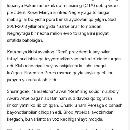
Ispaniya Hakamlar texnik qo'mitasining (CTA) sobiq vice-
prezidenti Xose Mariya Enrikes Negreyraga to'langan
mablag'lar bo'yicha pora berish ayblovlari qo'yilgan. Sud
2001–2018 yillar oralig'ida "Barselona" tomonidan
Negreyraga bir necha million evro to'langanini jinoyat
sifatida baholagan.
Kataloniya klubi avvalroq "Real" prezidentlik saylovlari
tufayli sud ishlariga tayyorgarlikni vaqtincha to'xtatib turgan
edi. Klub rahbariyati saylov natijalarini kutishni maqul
ko'rgan. Florentino Peres rasman qayta saylangach, bu
jarayon yana faollashtirildi.
Shuningdek, "Barselona" avval "Real"ning sobiq murabbiyi
Alvaro Arbeloaga nisbatan ham sud davosi qo'zg'atish
imkoniyatini ko'rib chiqqan. Chunki u ham Peresga o'xshash
bayonotlar bilan chiqqan edi. Biroq Arbeloa lavozimidan
ketgach, bu variantdan voz kechilgani aytilmoqda.