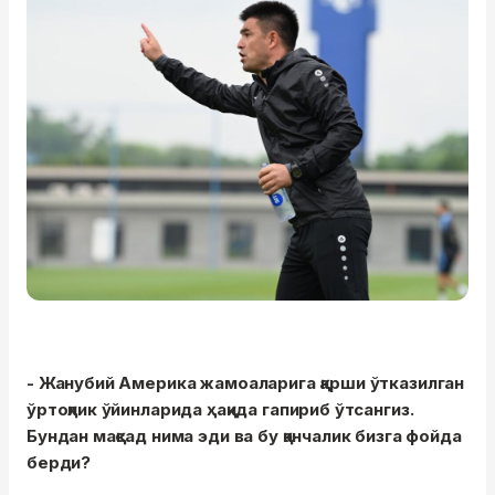
- Жанубий Америка жамоаларига қарши ўтказилган
ўртоқлик ўйинларида ҳақида гапириб ўтсангиз.
Бундан мақсад нима эди ва бу қанчалик бизга фойда
берди?