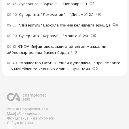
Суперлига. “Сурхон” – “Навбаҳор” 0:1
1
09:45
Суперлига. “Локомотив” – “Динамо” 2:1
0
09:40
"Ливерпуль" Баркола бўйича келишувга эришди
0
09:35
Суперлига. "Хоразм" – "Машъал" 2:0
0
09:30
ФИФА Инфантино шаънига айтилган жанжалли
09:10
айбловлар фонида баёнот берди
0
"Манчестер Сити" 18 ёшли футболчининг трансферига
08:40
135 млн тўлашга келишиб олди — Орнштейн
2
2026 © Championat.Asia
Махфийлик сиёсати
Фойдаланувчи шартномаси
Сайтда реклама