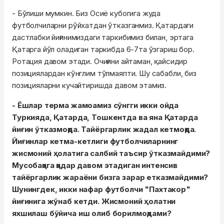
- Бўлиши мумкин. Биз Осиё кубогига жуда
футболчиларни рўйхатдан ўтказганмиз. Қатардаги
дастлабки йиғинимиздаги таркибимиз билан, эртага
Қатарга йўл оладиган таркибда 6-7та ўзгариш бор.
Ротация давом этади. Очиғини айтаман, қайсидир
позициялардан кўнглим тўлмаяпти. Шу сабабли, биз
позицияларни кучайтиришда давом этамиз.
- Ёшлар терма жамоамиз сўнгги икки ойда
Туркияда, Қатарда, Тошкентда ва яна Қатарда
йиғин ўтказмоқда. Тайёргарлик жадал кетмоқда.
Йиғинлар кетма-кетлиги футболчиларнинг
жисмоний ҳолатига салбий таъсир ўтказмайдими?
Мусобақага қадар давом этадиган интенсив
тайёргарлик жараёни бизга зарар етказмайдими?
Шунингдек, икки нафар футболчи "Пахтакор"
йиғинига жўнаб кетди. Жисмоний ҳолатни
яхшилаш бўйича иш олиб борилмоқдами?