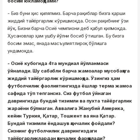
босим юкламоқдами?
- Биз буни ҳис қиляпмиз. Барча рақиблар бизга қарши
жиддий тайёргарлик кўришмоқда. Осон рақибнинг ўзи
йўқ. Бизни барча Осиё чемпиони деб қабул қилмоқда.
Ҳусановлар ҳам ушбу йўлни босиб ўтишган. Бу бизга
босим эмас, янада масъулиятлироқ бўлишга
ундамоқда.
- Осиё кубогида 4та мундиал йўлланмаси
ўйналади. Шу сабабли барча жамоалар мусобақага
жиддий тайёргарлик кўришмоқда. Ўзингиз ҳам
футболчилик фаолиятингизда ёшлар терма жамоа
сафида тўп тепгансиз. Сиз футбол ўйнаган
даврингизда бундай тизимли ва пухта тайёргарлик
жараёни бўлмаган. Аввалига Жанубий Америка,
кейин Туркия, Қатар, Тошкент ва яна Қатар.
Бундай тизимли ёндашув қанчалик фойдали?
Сизнинг футболчилик даврингиздаги
тайёргарликлардан қанчалик фарқ қилади?