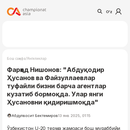
O'z
/
Бош саҳифа
Янгиликлар
Фарҳод Нишонов: "Абдуқодир
Ҳусанов ва Файзуллаевлар
туфайли бизни барча агентлар
кузатиб бормоқда. Улар янги
Ҳусановни қидиришмоқда"
Абдулвосит Бектемиров
13 янв 2025, 01:15
Ўзбекистон U-20 терма жамоаси бош мураббийи