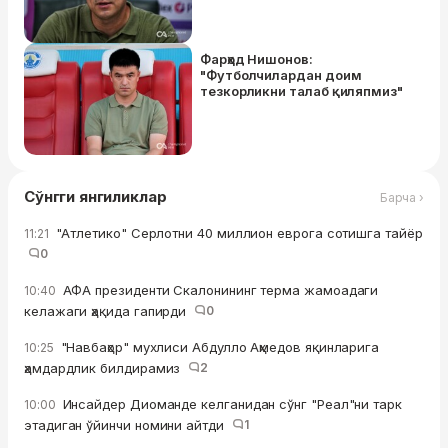
Фарҳод Нишонов:
"Футболчилардан доим
тезкорликни талаб қиляпмиз"
Сўнгги янгиликлар
Барча ›
"Атлетико" Серлотни 40 миллион еврога сотишга тайёр
11:21
0
АФА президенти Скалонининг терма жамоадаги
10:40
келажаги ҳақида гапирди
0
"Навбаҳор" мухлиси Абдулло Аҳмедов яқинларига
10:25
ҳамдардлик билдирамиз
2
Инсайдер Диоманде келганидан сўнг "Реал"ни тарк
10:00
этадиган ўйинчи номини айтди
1