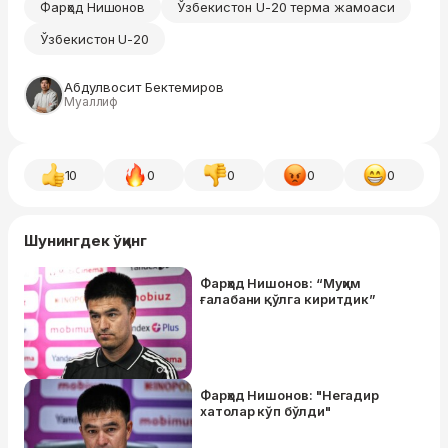
Фарҳод Нишонов
Ўзбекистон U-20 терма жамоаси
Ўзбекистон U-20
Абдулвосит Бектемиров
Муаллиф
10
0
0
0
0
Шунингдек ўқинг
Фарҳод Нишонов: “Муҳим
ғалабани қўлга киритдик”
Фарҳод Нишонов: "Негадир
хатолар кўп бўлди"