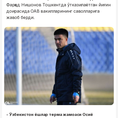
Фарҳод Нишонов Тошкентда ўтказилаётган йиғин
доирасида ОАВ вакилларининг саволларига
жавоб берди.
- Ўзбекистон ёшлар терма жамоаси Осиё