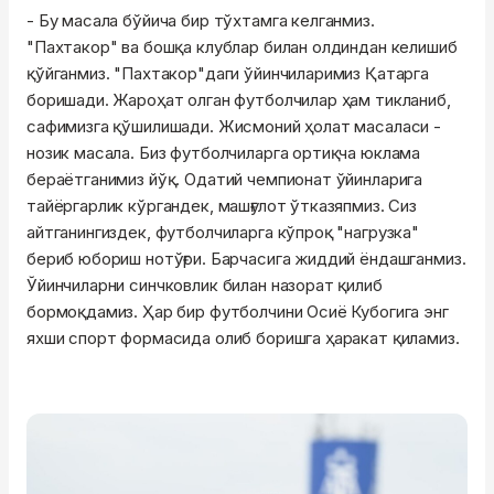
- Бу масала бўйича бир тўхтамга келганмиз.
"Пахтакор" ва бошқа клублар билан олдиндан келишиб
қўйганмиз. "Пахтакор"даги ўйинчиларимиз Қатарга
боришади. Жароҳат олган футболчилар ҳам тикланиб,
сафимизга қўшилишади. Жисмоний ҳолат масаласи -
нозик масала. Биз футболчиларга ортиқча юклама
бераётганимиз йўқ. Одатий чемпионат ўйинларига
тайёргарлик кўргандек, машғулот ўтказяпмиз. Сиз
айтганингиздек, футболчиларга кўпроқ "нагрузка"
бериб юбориш нотўғри. Барчасига жиддий ёндашганмиз.
Ўйинчиларни синчковлик билан назорат қилиб
бормоқдамиз. Ҳар бир футболчини Осиё Кубогига энг
яхши спорт формасида олиб боришга ҳаракат қиламиз.