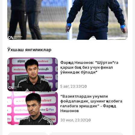
Ўхшаш янгиликлар
Фарҳод Нишонов: "Шўртан"га
қарши баҳс биз учун финал
ўйинидек бўлади"
5 авг, 23:33
0
“Вазиятлардан унумли
фойдаландик, шунинг ҳисобига
ғалабага эришдик” - Фарҳод
Нишонов
30 июл, 23:32
0