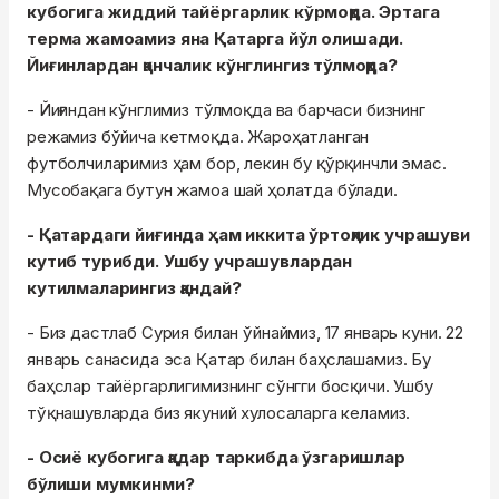
кубогига жиддий тайёргарлик кўрмоқда. Эртага
терма жамоамиз яна Қатарга йўл олишади.
Йиғинлардан қанчалик кўнглингиз тўлмоқда?
- Йиғиндан кўнглимиз тўлмоқда ва барчаси бизнинг
режамиз бўйича кетмоқда. Жароҳатланган
футболчиларимиз ҳам бор, лекин бу қўрқинчли эмас.
Мусобақага бутун жамоа шай ҳолатда бўлади.
- Қатардаги йиғинда ҳам иккита ўртоқлик учрашуви
кутиб турибди. Ушбу учрашувлардан
кутилмаларингиз қандай?
- Биз дастлаб Сурия билан ўйнаймиз, 17 январь куни. 22
январь санасида эса Қатар билан баҳслашамиз. Бу
баҳслар тайёргарлигимизнинг сўнгги босқичи. Ушбу
тўқнашувларда биз якуний хулосаларга келамиз.
- Осиё кубогига қадар таркибда ўзгаришлар
бўлиши мумкинми?