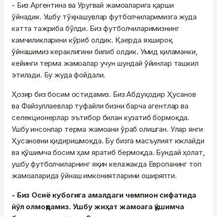
- Биз Аргентина ва Уругвай жамоаларига қарши
ўйнадик. Ушбу тўқнашувлар футболчиларимизга жуда
катта тажриба бўлди. Биз футболчиларимизнинг
камчиликларини кўриб олдик. Қаерда яхшироқ
ўйнашимиз кераклигини билиб олдик. Умид қиламанки,
кейинги терма жамоалар учун шундай ўйинлар ташкил
этилади. Бу жуда фойдали.
Ҳозир биз босим остидамиз. Биз Абдуқодир Ҳусанов
ва Файзуллаевлар туфайли бизни барча агентлар ва
селекционерлар эътибор билан кузатиб бормоқда.
Ушбу инсонлар терма жамоани ўраб олишган. Улар янги
Ҳусановни қидиришмоқда. Бу бизга масъулият юклайди
ва қўшимча босим ҳам яратиб бермоқда. Бундай ҳолат,
ушбу футболчиларнинг яқин келажакда Европанинг топ
жамоаларида ўйнаш имкониятларини оширяпти.
- Биз Осиё кубогига амалдаги чемпион сифатида
йўл олмоқдамиз. Ушбу жиҳат жамоага қўшимча