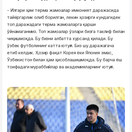
- Илгари ҳам терма жамоалар имконият даражасида
тайёргарлик олиб борилган, лекин ҳозирги кундагидек
топ даражадаги терма жамоаларга қарши
ўйнамаганмиз. Топ жамоалар ўзлари бизга таклиф билан
чиқишмоқда. Бу бизни албатта хурсанд қилади. Бу
ўзбек футболининг катта ютуғи. Биз шу даражагача
етиб келдик. Ҳозир фақат Корея ёки Япония эмас,
Ўзбекистон билан ҳам ҳисоблашишмоқда. Бу барча ёш
тоифадаги мураббийлар ва академияларнинг ютуғи.