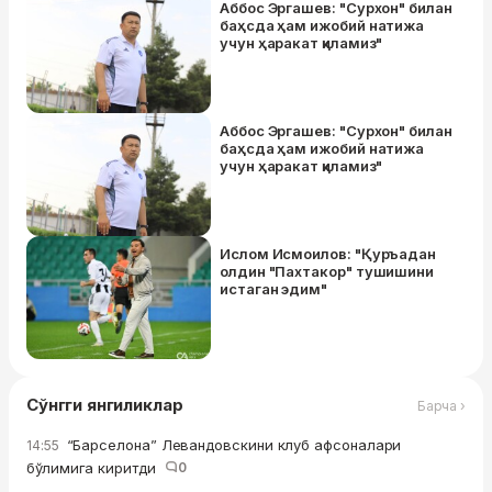
Аббос Эргашев: "Сурхон" билан
баҳсда ҳам ижобий натижа
учун ҳаракат қиламиз"
Аббос Эргашев: "Сурхон" билан
баҳсда ҳам ижобий натижа
учун ҳаракат қиламиз"
Ислом Исмоилов: "Қуръадан
олдин "Пахтакор" тушишини
истаган эдим"
Сўнгги янгиликлар
Барча ›
“Барселона” Левандовскини клуб афсоналари
14:55
бўлимига киритди
0