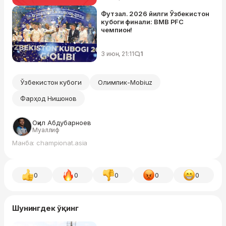
Футзал. 2026 йилги Ўзбекистон
кубоги финали: BMB PFC
чемпион!
3 июн, 21:11
1
Ўзбекистон кубоги
Олимпик-Mobiuz
Фарҳод Нишонов
Оқил Абдубарноев
Муаллиф
Манба: championat.asia
0
0
0
0
0
Шунингдек ўқинг