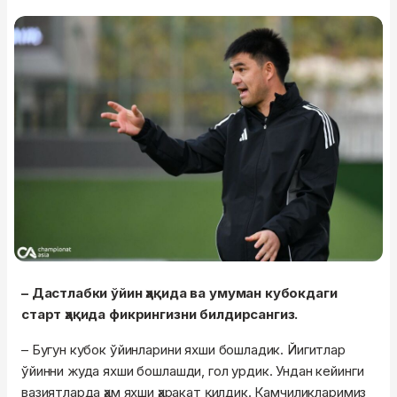
– Дастлабки ўйин ҳақида ва умуман кубокдаги
старт ҳақида фикрингизни билдирсангиз.
– Бугун кубок ўйинларини яхши бошладик. Йигитлар
ўйинни жуда яхши бошлашди, гол урдик. Ундан кейинги
вазиятларда ҳам яхши ҳаракат қилдик. Камчиликларимиз