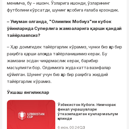
менимча, бу – ишонч. Ўзларига ишонди, ўзларининг
футболини кўрсатди, шунинг ҳисобига ғалаба қозондик.
– Умуман олганда, "Олимпик Мобиуз"ни кубок
ўйинларида Суперлига жамоаларига қарши қандай
тайёрлаяпсиз?
– Ҳар доимгидек тайёргарлик кўрамиз, чунки биз ҳар бир
рақибга қарши алоҳида тайёрланишимиз керак. Бу
жамоани эсдан чиқармаслик керак, барибир
масъулияти бор. Олдимизга жуда катта вазифалар
қўйилган. Шунинг учун биз ҳар бир рақибга жиддий
тайёргарлик кўрамиз.
Ўхшаш янгиликлар
Ўзбекистон Кубоги. Нимчорак
финал учрашувлари
ўтказиладиган кунлар маълум
қилинди
6 июн, 00:24
3