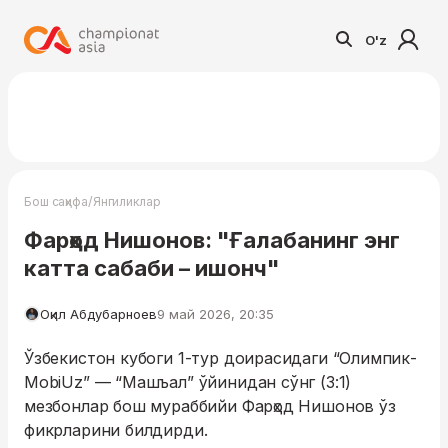
O'z
/
Бош саҳифа
Янгиликлар
Фарҳод Нишонов: "Ғалабанинг энг
катта сабаби – ишонч"
Оқил Абдубарноев
9 май 2026, 20:35
Ўзбекистон кубоги 1-тур доирасидаги “Олимпик-
MobiUz” — “Машъал” ўйинидан сўнг (3:1)
мезбонлар бош мураббийи Фарҳод Нишонов ўз
фикрларини билдирди.