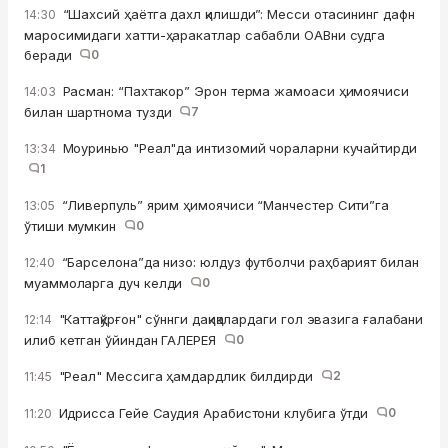
“Шахсий ҳаётга дахл қилишди”: Месси отасининг дафн
14:30
маросимидаги хатти-ҳаракатлар сабабли ОАВни судга
беради
0
Расман: “Пахтакор” Эрон терма жамоаси ҳимоячиси
14:03
билан шартнома тузди
7
Моуринью "Реал"да интизомий чораларни кучайтирди
13:34
1
“Ливерпуль” ярим ҳимоячиси “Манчестер Сити”га
13:05
ўтиши мумкин
0
“Барселона”да низо: юлдуз футболчи раҳбарият билан
12:40
муаммоларга дуч келди
0
"Каттақўрғон" сўннги дақиқалардаги гол эвазига ғалабани
12:14
илиб кетган ўйиндан ГАЛЕРЕЯ
0
"Реал" Мессига ҳамдардлик билдирди
2
11:45
Идрисса Гейе Саудия Арабистони клубига ўтди
0
11:20