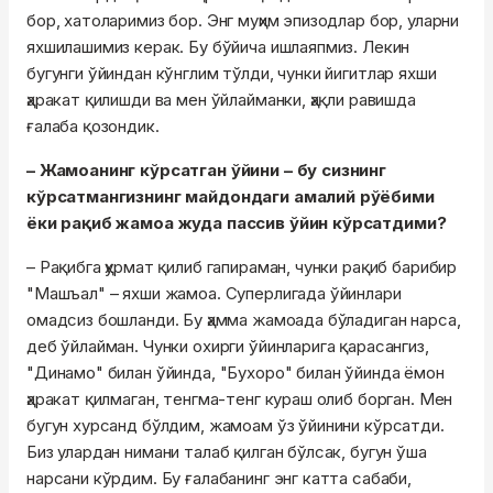
бор, хатоларимиз бор. Энг муҳим эпизодлар бор, уларни
яхшилашимиз керак. Бу бўйича ишлаяпмиз. Лекин
бугунги ўйиндан кўнглим тўлди, чунки йигитлар яхши
ҳаракат қилишди ва мен ўйлайманки, ҳақли равишда
ғалаба қозондик.
– Жамоанинг кўрсатган ўйини – бу сизнинг
кўрсатмангизнинг майдондаги амалий рўёбими
ёки рақиб жамоа жуда пассив ўйин кўрсатдими?
– Рақибга ҳурмат қилиб гапираман, чунки рақиб барибир
"Машъал" – яхши жамоа. Суперлигада ўйинлари
омадсиз бошланди. Бу ҳамма жамоада бўладиган нарса,
деб ўйлайман. Чунки охирги ўйинларига қарасангиз,
"Динамо" билан ўйинда, "Бухоро" билан ўйинда ёмон
ҳаракат қилмаган, тенгма-тенг кураш олиб борган. Мен
бугун хурсанд бўлдим, жамоам ўз ўйинини кўрсатди.
Биз улардан нимани талаб қилган бўлсак, бугун ўша
нарсани кўрдим. Бу ғалабанинг энг катта сабаби,