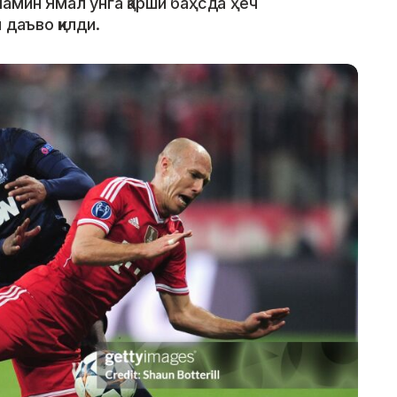
амин Ямал унга қарши баҳсда ҳеч
 даъво қилди.