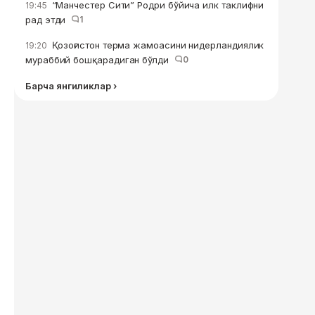
“Манчестер Сити” Родри бўйича илк таклифни
19:45
рад этди
1
Қозоғистон терма жамоасини нидерландиялик
19:20
мураббий бошқарадиган бўлди
0
Барча янгиликлар ›