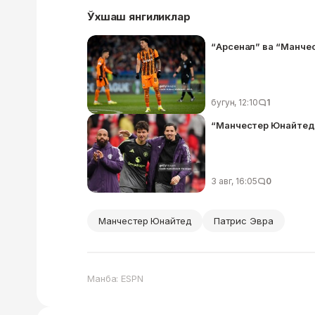
Ўхшаш янгиликлар
“Арсенал” ва “Манче
бугун, 12:10
1
“Манчестер Юнайтед”
3 авг, 16:05
0
Манчестер Юнайтед
Патрис Эвра
Манба: ESPN