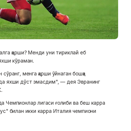
алга қарши? Менди уни тириклай еб
яхши кўраман.
сўранг, менга қарши ўйнаган бошқа
да яхши дўст эмасдим", — дея Эвранинг
.
а Чемпионлар лигаси ғолиби ва беш карра
ус" билан икки карра Италия чемпиони