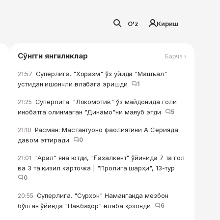
O'z
Кириш
Сўнгги янгиликлар
Барча ›
Суперлига. "Хоразм" ўз уйида "Машъал"
21:57
устидан ишончли ғалабага эришди
1
Суперлига. "Локомотив" ўз майдонида голи
21:25
инобатга олинмаган "Динамо"ни мағлуб этди
5
Расман: Мастантуоно фаолиятини А Серияда
21:10
давом эттиради
0
"Арал" яна ютди, "Ғазалкент" ўйинида 7 та гол
21:01
ва 3 та қизил карточка | "Пролига шарҳи", 13-тур
0
Суперлига. "Сурхон" Наманганда мезбон
20:55
бўлган ўйинда "Навбаҳор" ғалаба қозонди
6