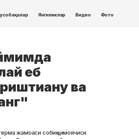
усобақалар
Янгиликлар
Видео
Фото
аймимда
лай еб
риштиану ва
анг"
терма жамоаси собиқ ҳимоячиси