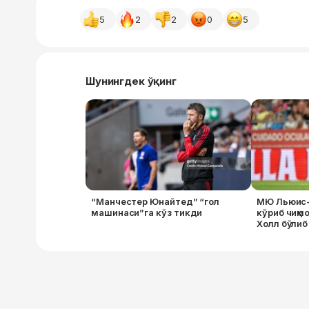
5
2
2
0
5
Шунингдек ўқинг
“Манчестер Юнайтед” “гол
МЮ Льюис-
машинаси”га кўз тикди
кўриб чиқмо
Холл бўлиб 