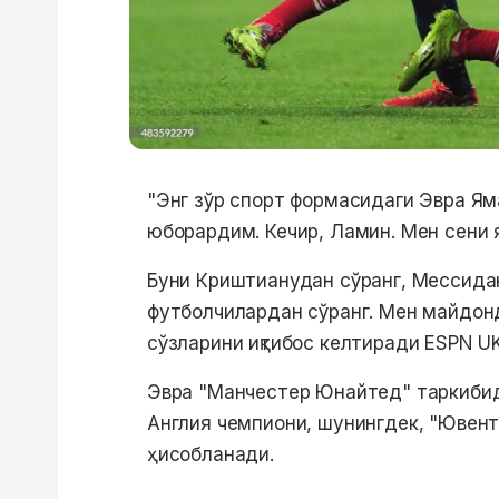
"Энг зўр спорт формасидаги Эвра Ям
юборардим. Кечир, Ламин. Мен сени 
Буни Криштианудан сўранг, Мессидан 
футболчилардан сўранг. Мен майдон
сўзларини иқтибос келтиради ESPN UK
Эвра "Манчестер Юнайтед" таркибид
Англия чемпиони, шунингдек, "Ювент
ҳисобланади.