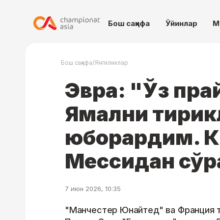
Бош саҳифа
Ўйинлар
М
/
Бош саҳифа
Янгиликлар
Эвра: "Ўз пр
Ямални тирик
юборардим. К
Мессидан сўр
7 июн 2026, 10:35
"Манчестер Юнайтед" ва Франция 