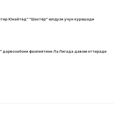
стер Юнайтед” “Шахтёр” юлдузи учун курашади
 дарвозабони фаолиятини Ла Лигада давом эттиради