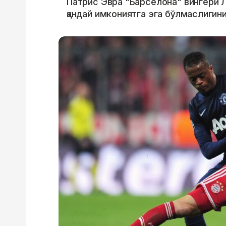
Патрис Эвра "Барселона" вингери Л
қандай имкониятга эга бўлмаслигини