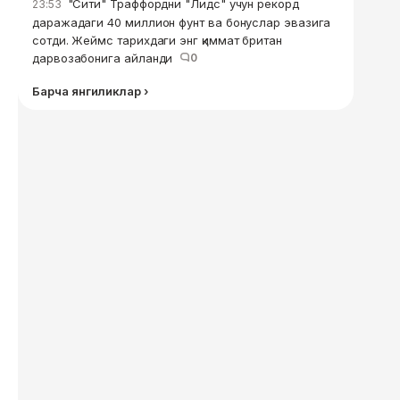
"Сити" Траффордни "Лидс" учун рекорд
23:53
даражадаги 40 миллион фунт ва бонуслар эвазига
сотди. Жеймс тарихдаги энг қиммат британ
дарвозабонига айланди
0
Барча янгиликлар ›