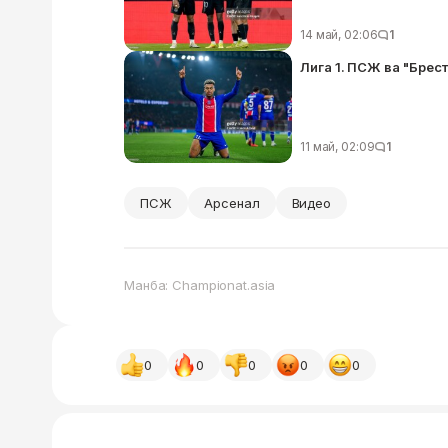
14 май, 02:06
1
Лига 1. ПСЖ ва "Брес
11 май, 02:09
1
ПСЖ
Арсенал
Видео
Манба: Championat.asia
0
0
0
0
0