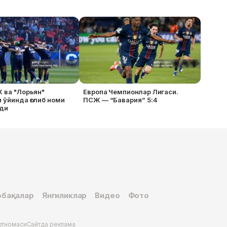
Ж ва "Лорьян"
Европа Чемпионлар Лигаси.
 ўйинда ғолиб номи
ПСЖ — “Бавария” 5:4
ди
бақалар
Янгиликлар
Видео
Фото
ртномаси
Сайтда реклама