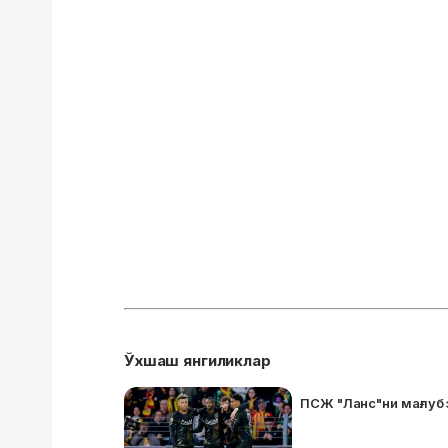
Ўхшаш янгиликлар
ПСЖ "Ланс"ни мағлуб