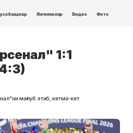
усобақалар
Янгиликлар
Видео
Фото
рсенал" 1:1
4:3)
ал"ни мағлуб этиб, кетма-кет