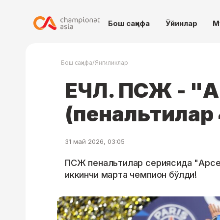
Бош саҳифа
Ўйинлар
М
/
Бош саҳифа
Янгиликлар
ЕЧЛ. ПСЖ - "А
(пенальтилар 
31 май 2026, 03:05
ПСЖ пенальтилар сериясида "Арсен
иккинчи марта чемпион бўлди!