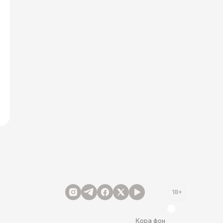
18+
Қора фон