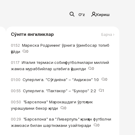
O'z
Кириш
Сўнгги янгиликлар
Барча ›
Мареска Родрининг ўрнига ўринбосар топиб
01:52
қўйди
0
Италия термаси собиқ футболчилари миллий
01:17
жамоа мураббийлар штабига қўшилди
0
Суперлига. “Сўғдиёна” – “Андижон” 1:0
0
01:00
Суперлига. “Пахтакор” – “Бухоро” 2:2
1
00:55
"Барселона" Марокашдаги ўртоқлик
00:50
учрашувини бекор қилди
0
"Барселона" ва "Ливерпуль" қизиққан футболчи
00:29
жамоаси билан шартномани узайтиради
0