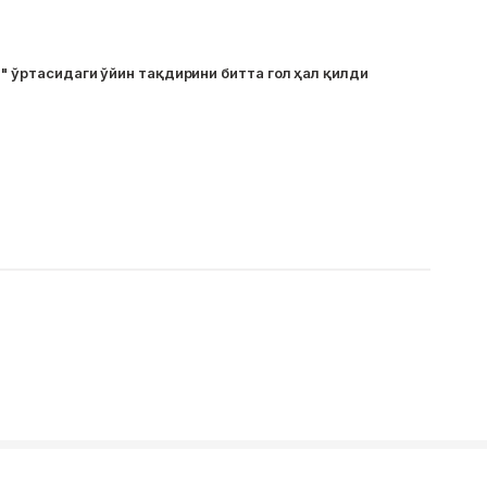
т" ўртасидаги ўйин тақдирини битта гол ҳал қилди