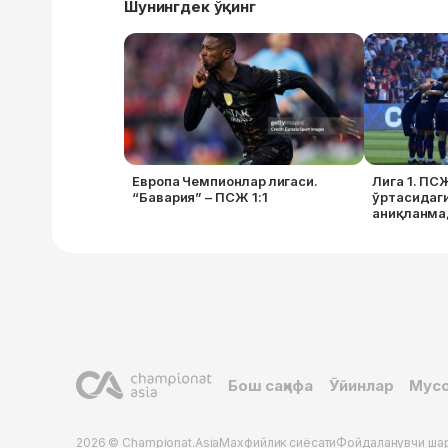
Шунингдек ўқинг
Европа Чемпионлар лигаси.
Лига 1. ПС
“Бавария” – ПСЖ 1:1
ўртасидаги
аниқланма
Бош саҳифа
Ўйинлар
Мусо
2026 © Championat.Asia
Махфийлик сиёсати
Фойдаланувчи ша