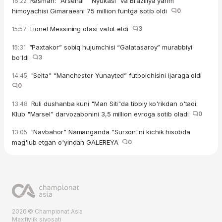
Rasman: “Arsenal" "Nyukasl" va Braziliya yarim
16:22
himoyachisi Gimaraesni 75 million funtga sotib oldi
0
Lionel Messining otasi vafot etdi
3
15:57
“Paxtakor” sobiq hujumchisi “Galatasaroy” murabbiyi
15:31
bo'ldi
3
"Selta" “Manchester Yunayted” futbolchisini ijaraga oldi
14:45
0
Ruli dushanba kuni "Man Siti"da tibbiy ko'rikdan o'tadi.
13:48
Klub "Marsel” darvozabonini 3,5 million evroga sotib oladi
0
"Navbahor" Namanganda "Surxon"ni kichik hisobda
13:05
mag'lub etgan o'yindan GALEREYA
0
2026 © Championat.Asia
Maxfiylik siyosati