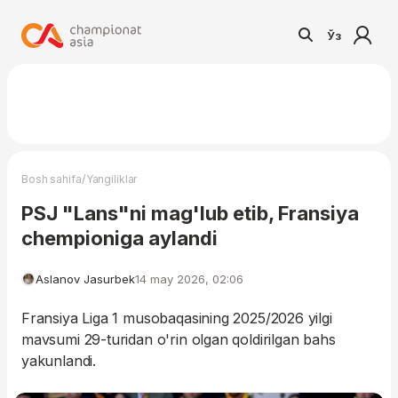
Ўз
/
Bosh sahifa
Yangiliklar
PSJ "Lans"ni mag'lub etib, Fransiya
chempioniga aylandi
Aslanov Jasurbek
14 may 2026, 02:06
Fransiya Liga 1 musobaqasining 2025/2026 yilgi
mavsumi 29-turidan o'rin olgan qoldirilgan bahs
yakunlandi.