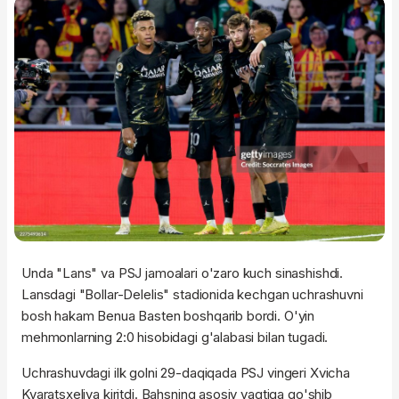
Unda "Lans" va PSJ jamoalari o'zaro kuch sinashishdi.
Lansdagi "Bollar-Delelis" stadionida kechgan uchrashuvni
bosh hakam Benua Basten boshqarib bordi. O'yin
mehmonlarning 2:0 hisobidagi g'alabasi bilan tugadi.
Uchrashuvdagi ilk golni 29-daqiqada PSJ vingeri Xvicha
Kvaratsxeliya kiritdi. Bahsning asosiy vaqtiga qo'shib