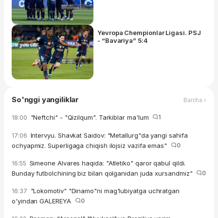
Yevropa Chempionlar Ligasi. PSJ
- “Bavariya” 5:4
So'nggi yangiliklar
Barcha ›
"Neftchi" - "Qizilqum". Tarkiblar ma'lum
1
18:00
Intervyu. Shavkat Saidov: "Metallurg"da yangi sahifa
17:06
ochyapmiz. Superligaga chiqish ilojsiz vazifa emas"
0
Simeone Alvares haqida: "Atletiko" qaror qabul qildi.
16:55
Bunday futbolchining biz bilan qolganidan juda xursandmiz"
0
"Lokomotiv" "Dinamo"ni mag'lubiyatga uchratgan
16:37
o'yindan GALEREYA
0