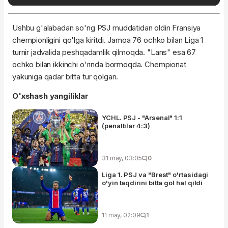
Ushbu g'alabadan so'ng PSJ muddatidan oldin Fransiya
chempionligini qo'lga kiritdi. Jamoa 76 ochko bilan Liga 1
turnir jadvalida peshqadamlik qilmoqda. "Lans" esa 67
ochko bilan ikkinchi o'rinda bormoqda. Chempionat
yakuniga qadar bitta tur qolgan.
O'xshash yangiliklar
YCHL. PSJ - "Arsenal" 1:1
(penaltilar 4:3)
31 may, 03:05
0
Liga 1. PSJ va "Brest" o'rtasidagi
o'yin taqdirini bitta gol hal qildi
11 may, 02:09
1