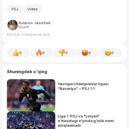
PSJ
Video
Aslanov Jasurbek
Muallif
Manba: championat.asia
0
0
0
0
0
Shuningdek o'qing
Yevropa Chempionlar ligasi.
“Bavariya” – PSJ 1:1
Liga 1. PSJ va "Loryan"
o'rtasidagi o'yinda g'olib nomi
aniqlanmadi