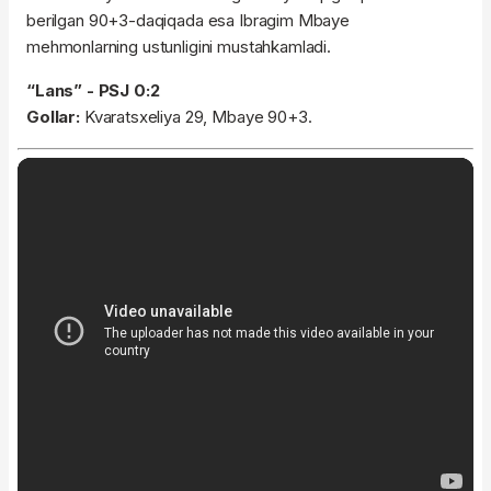
berilgan 90+3-daqiqada esa Ibragim Mbaye
mehmonlarning ustunligini mustahkamladi.
“Lans” - PSJ 0:2
Gollar:
Kvaratsxeliya 29, Mbaye 90+3.