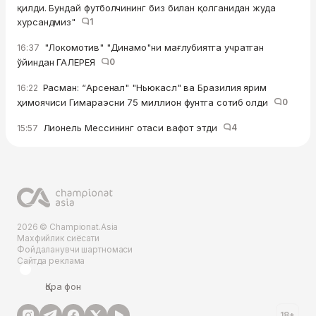
қилди. Бундай футболчининг биз билан қолганидан жуда
хурсандмиз"
1
"Локомотив" "Динамо"ни мағлубиятга учратган
16:37
ўйиндан ГАЛЕРЕЯ
0
Расман: “Арсенал" "Ньюкасл" ва Бразилия ярим
16:22
ҳимоячиси Гимараэсни 75 миллион фунтга сотиб олди
0
Лионель Мессининг отаси вафот этди
4
15:57
2026 © Championat.Asia
Махфийлик сиёсати
Фойдаланувчи шартномаси
Сайтда реклама
Қора фон
18+