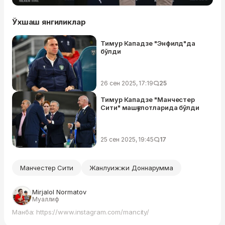
Ўхшаш янгиликлар
Тимур Кападзе "Энфилд"да
бўлди
26 сен 2025, 17:19
25
Тимур Кападзе "Манчестер
Сити" машғулотларида бўлди
25 сен 2025, 19:45
17
Манчестер Сити
Жанлуижжи Доннарумма
Mirjalol Normatov
Муаллиф
Манба: https://www.instagram.com/mancity/