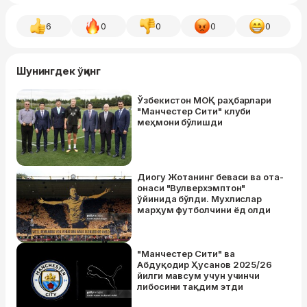
6
0
0
0
0
Шунингдек ўқинг
Ўзбекистон МОҚ раҳбарлари
"Манчестер Сити" клуби
меҳмони бўлишди
Диогу Жотанинг беваси ва ота-
онаси "Вулверхэмптон"
ўйинида бўлди. Мухлислар
марҳум футболчини ёд олди
"Манчестер Сити" ва
Абдуқодир Ҳусанов 2025/26
йилги мавсум учун учинчи
либосини тақдим этди