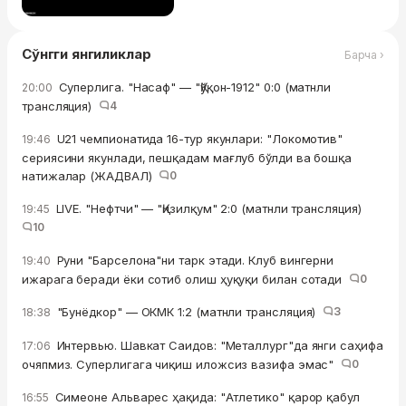
Сўнгги янгиликлар
Барча ›
Суперлига. "Насаф" — "Қўқон-1912" 0:0 (матнли
20:00
трансляция)
4
U21 чемпионатида 16-тур якунлари: "Локомотив"
19:46
сериясини якунлади, пешқадам мағлуб бўлди ва бошқа
натижалар (ЖАДВАЛ)
0
LIVE. "Нефтчи" — "Қизилқум" 2:0 (матнли трансляция)
19:45
10
Руни "Барселона"ни тарк этади. Клуб вингерни
19:40
ижарага беради ёки сотиб олиш ҳуқуқи билан сотади
0
"Бунёдкор" — ОКМК 1:2 (матнли трансляция)
3
18:38
Интервью. Шавкат Саидов: "Металлург"да янги саҳифа
17:06
очяпмиз. Суперлигага чиқиш иложсиз вазифа эмас"
0
Симеоне Альварес ҳақида: "Атлетико" қарор қабул
16:55