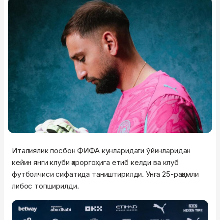
Италиялик посбон ФИФА кунларидаги ўйинларидан
кейин янги клуби қароргоҳига етиб келди ва клуб
футболчиси сифатида таништирилди. Унга 25-рақамли
либос топширилди.