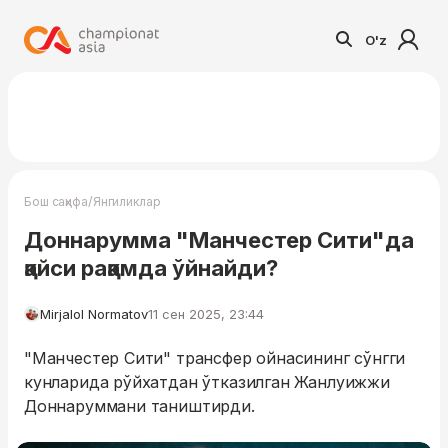
O'z
/
Бош саҳифа
Янгиликлар
Доннарумма "Манчестер Сити"да
қайси рақамда ўйнайди?
Mirjalol Normatov
11 сен 2025, 23:44
"Манчестер Сити" трансфер ойнасининг сўнгги
кунларида рўйхатдан ўтказилган Жанлуижжи
Доннаруммани таништирди.