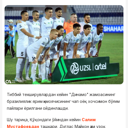
Тиббий текширувлардан кейин "Динамо" жамоасининг
бразилиялик ярим ҳимоячисининг чап оёқ хочсимон бўғим
пайлари ёрилгани ойдинлашди.
Шу тариқа, Қўқондаги ўйиндан кейин
Салим
Мустафоевдан
ташқари, Дуглас Майкон ҳам узоқ