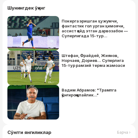
Шунингдек ўқинг
Покерга эришган ҳужумчи,
фантастик гол урган ҳимоячи,
ассист қайд этган дарвозабон —
Суперлигада 15-тур
лауреатлари
Штефан, Фрайдей, Жиянов,
Норчаев, Дориев… Суперлига
15-тур рамзий терма жамоаси
Вадим Абрамов: "Трампга
қўнғироқ қилайлик..."
Сўнгги янгиликлар
Барча ›