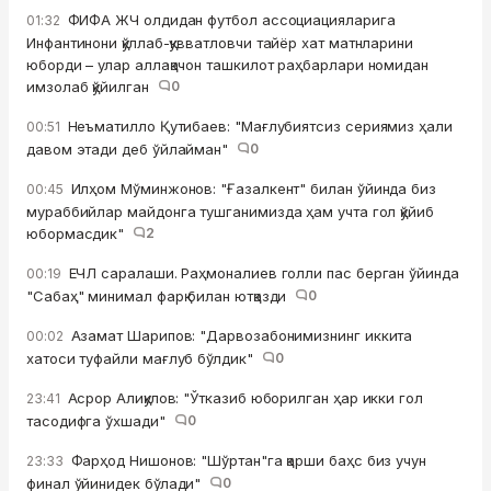
ФИФА ЖЧ олдидан футбол ассоциацияларига
01:32
Инфантинони қўллаб-қувватловчи тайёр хат матнларини
юборди – улар аллақачон ташкилот раҳбарлари номидан
имзолаб қўйилган
0
Неъматилло Қутибаев: "Мағлубиятсиз сериямиз ҳали
00:51
давом этади деб ўйлайман"
0
Илҳом Мўминжонов: "Ғазалкент" билан ўйинда биз
00:45
мураббийлар майдонга тушганимизда ҳам учта гол қўйиб
юбормасдик"
2
ЕЧЛ саралаши. Раҳмоналиев голли пас берган ўйинда
00:19
"Сабаҳ" минимал фарқ билан ютқазди
0
Азамат Шарипов: "Дарвозабонимизнинг иккита
00:02
хатоси туфайли мағлуб бўлдик"
0
Асрор Алиқулов: "Ўтказиб юборилган ҳар икки гол
23:41
тасодифга ўхшади"
0
Фарҳод Нишонов: "Шўртан"га қарши баҳс биз учун
23:33
финал ўйинидек бўлади"
0