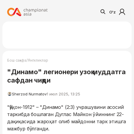
O'z
/
Бош саҳифа
Янгиликлар
"Динамо" легионери узоқ муддатга
сафдан чиқди
Sherzod Nurmatov
1 июл 2025, 13:25
"Қўқон-1912" – "Динамо" (2:3) учрашувини асосий
таркибда бошлаган Дуглас Майкон ўйиннинг 22-
дақиқасида жароҳат олиб майдонни тарк этишга
мажбур бўлганди.