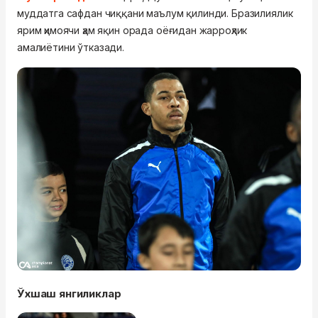
муддатга сафдан чиққани маълум қилинди. Бразилиялик
ярим ҳимоячи ҳам яқин орада оёғидан жарроҳлик
амалиётини ўтказади.
Ўхшаш янгиликлар