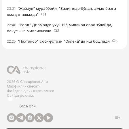
"Жайхун" мураббийи: "Вазиятлар бўлди, аммо бизга
23:21
омад етишмади"
1
"Реал" Диоманде учун 125 миллион евро тўлайди,
22:48
бонус – 15 миллионгача
2
"Пахтакор" собиқ устози "Окленд"да иш бошлади
5
22:25
2026 © Championat.Asia
Махфийлик сиёсати
Фойдаланувчи шартномаси
Сайтда реклама
Қора фон
18+