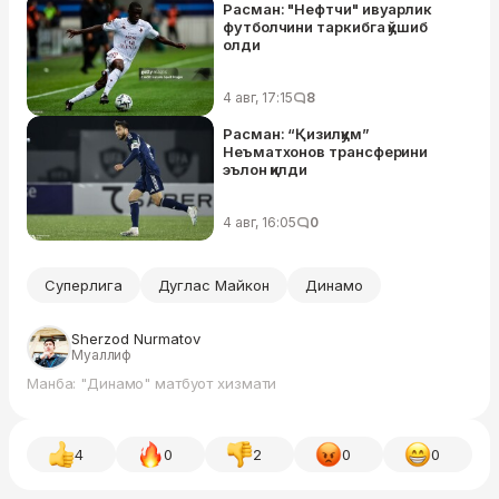
Расман: "Нефтчи" ивуарлик
футболчини таркибга қўшиб
олди
4 авг, 17:15
8
Расман: “Қизилқум”
Неъматхонов трансферини
эълон қилди
4 авг, 16:05
0
Суперлига
Дуглас Майкон
Динамо
Sherzod Nurmatov
Муаллиф
Манба: "Динамо" матбуот хизмати
4
0
2
0
0