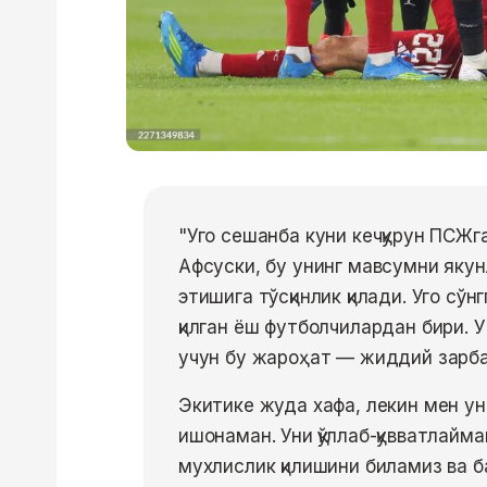
"Уго сешанба куни кечқурун ПСЖг
Афсуски, бу унинг мавсумни яку
этишига тўсқинлик қилади. Уго с
қилган ёш футболчилардан бири. 
учун бу жароҳат — жиддий зарба
Экитике жуда хафа, лекин мен ун
ишонаман. Уни қўллаб-қувватлайм
мухлислик қилишини биламиз ва 