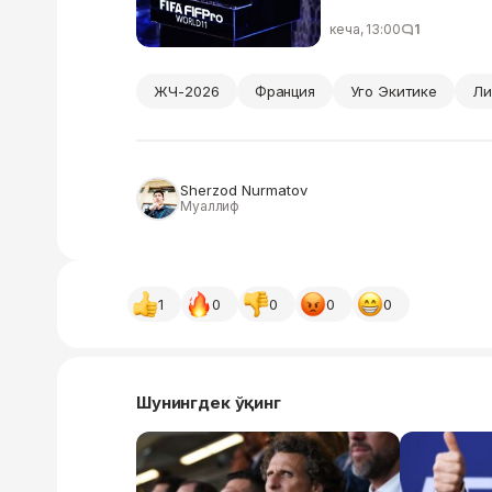
кеча, 13:00
1
ЖЧ-2026
Франция
Уго Экитике
Ли
Sherzod Nurmatov
Муаллиф
1
0
0
0
0
Шунингдек ўқинг