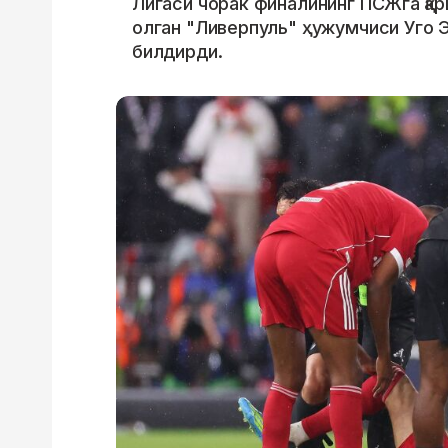
Лигаси чорак финалининг ПСЖга қар
олган "Ливерпуль" ҳужумчиси Уго Э
билдирди.