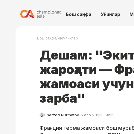
Бош саҳифа
Ўйинлар
М
/
Бош саҳифа
Янгиликлар
Дешам: "Экит
жароҳати — Ф
жамоаси учу
зарба"
Sherzod Nurmatov
16 апр 2026, 19:55
Франция терма жамоаси бош мура