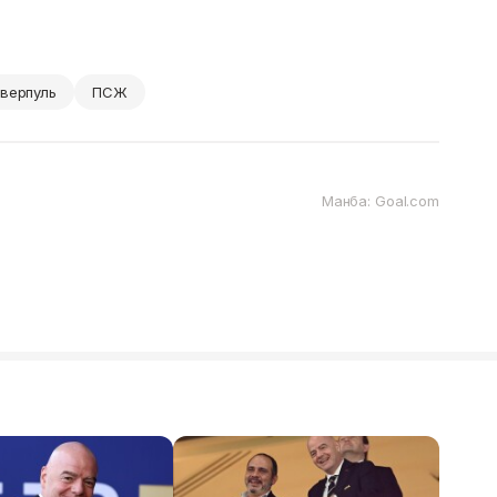
верпуль
ПСЖ
Манба: Goal.com