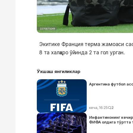
Экитике Франция терма жамоаси сафи
8 та халқаро ўйинда 2 та гол урган.
Ўхшаш янгиликлар
Аргентина футбол ас
кеча, 16:25
2
Инфантинонинг кечир
ФИФА олдига тўртта т