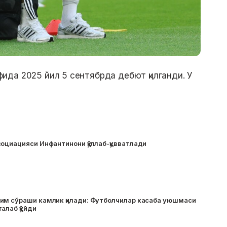
да 2025 йил 5 сентябрда дебют қилганди. У
социацияси Инфантинони қўллаб-қувватлади
им сўраши камлик қилади: Футболчилар касаба уюшмаси
алаб қўйди