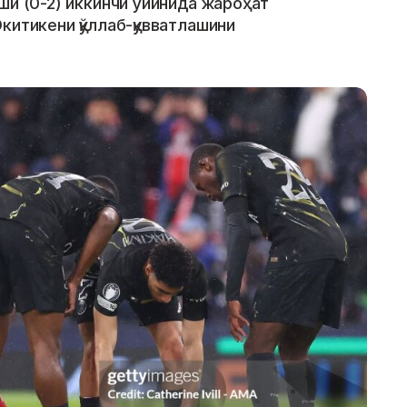
ши (0-2) иккинчи ўйинида жароҳат
китикени қўллаб-қувватлашини