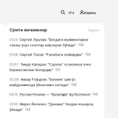
O'z
Кириш
Сўнгги янгиликлар
Барча ›
Сергей Лушчан: "Биздаги муаммоларни
01:23
санаш учун соатлар вақт керак бўлади"
0
Сергей Токов: "Ғалабага лойиқ эдик"
0
01:08
Тимур Кападзе: "Сурхон" осонликча очко
00:57
бермаслигини билардик"
1
Анвар Ғофуров: "Бизнинг ҳам ўз
00:38
майдонимизда ўйнагимиз келади"
0
Руслан Розиев — "Қизилқум" футболчиси!
0
00:10
Мирко Йеличич: "Динамо" биздан яхшироқ
23:55
ўйнади"
2