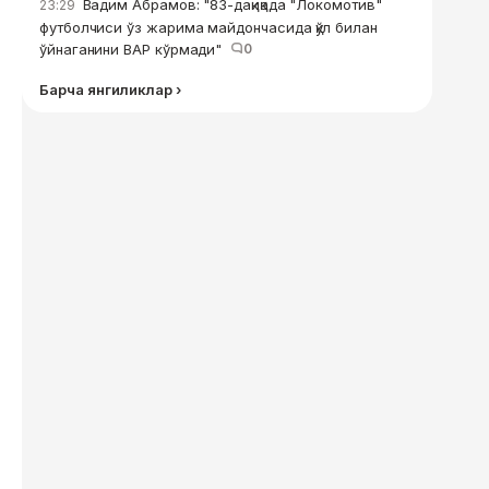
Вадим Абрамов: "83-дақиқада "Локомотив"
23:29
футболчиси ўз жарима майдончасида қўл билан
ўйнаганини ВАР кўрмади"
0
Барча янгиликлар ›