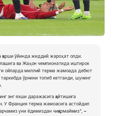
а қарши ўйинда жиддий жароҳат олди.
нлашига ва Жаҳон чемпионатида иштирок
ўнгги ойларда миллий терма жамоада дебют
У таркибда ўрнини топиб кетганди, шунинг
.
инг энг яхши даражасига қайтишига
ан. У Франция терма жамоасига астойдил
барчамиз уни ёдимиздан чиқармаймиз",
–