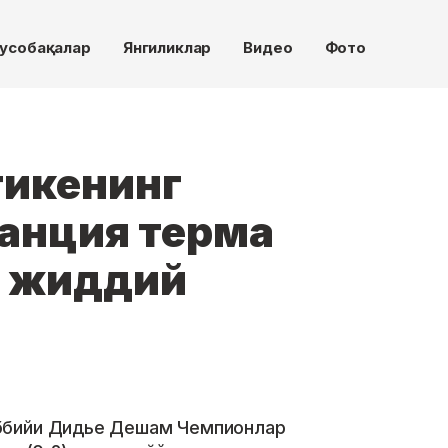
усобақалар
Янгиликлар
Видео
Фото
икенинг
ранция терма
н жиддий
ббийи Дидье Дешам Чемпионлар