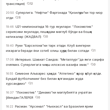
трансляция)
12
Суперлига. "Нефтчи" Фарғонада "Қизилқум"ни тор-мор
20:50
этди
11
U21 чемпионатида 16-тур якунлари: "Локомотив"
19:46
сериясини якунлади, пешқадам мағлуб бўлди ва бошқа
натижалар (ЖАДВАЛ)
0
Руни "Барселона"ни тарк этади. Клуб вингерни
19:40
ижарага беради ёки сотиб олиш ҳуқуқи билан сотади
1
Интервью. Шавкат Саидов: "Металлург"да янги саҳифа
17:06
очяпмиз. Суперлигага чиқиш иложсиз вазифа эмас"
0
Симеоне Альварес ҳақида: "Атлетико" қарор қабул қилди.
16:55
Бундай футболчининг биз билан қолганидан жуда
хурсандмиз"
1
"Локомотив" "Динамо"ни мағлубиятга учратган
16:37
ўйиндан ГАЛЕРЕЯ
0
Расман: “Арсенал" "Ньюкасл" ва Бразилия ярим
16:22