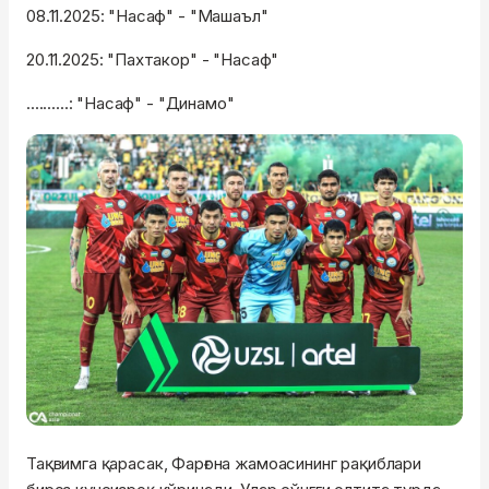
08.11.2025: "Насаф" - "Машаъл"
20.11.2025: "Пахтакор" - "Насаф"
..........: "Насаф" - "Динамо"
Тақвимга қарасак, Фарғона жамоасининг рақиблари