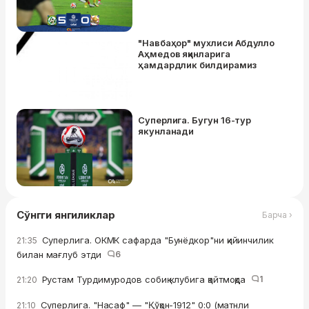
"Навбаҳор" мухлиси Абдулло
Аҳмедов яқинларига
ҳамдардлик билдирамиз
Суперлига. Бугун 16-тур
якунланади
Сўнгги янгиликлар
Барча ›
Суперлига. ОКМК сафарда "Бунёдкор"ни қийинчилик
21:35
билан мағлуб этди
6
Рустам Турдимуродов собиқ клубига қайтмоқда
1
21:20
Суперлига. "Насаф" — "Қўқон-1912" 0:0 (матнли
21:10