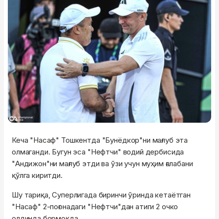
Кеча "Насаф" Тошкентда "Бунёдкор"ни мағлуб эта
олмаганди. Бугун эса "Нефтчи" водий дербисида
"Андижон"ни мағлуб этди ва ўзи учун муҳим ғалабани
қўлга киритди.
Шу тариқа, Суперлигада биринчи ўринда кетаётган
"Насаф" 2-поғонадаги "Нефтчи"дан атиги 2 очко
олдинда бормоқда.