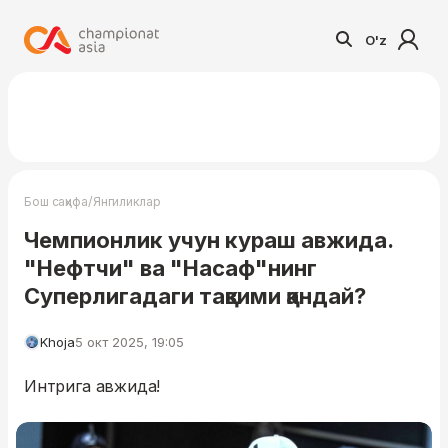
O'z
/
Бош саҳифа
Янгиликлар
Чемпионлик учун кураш авжида.
"Нефтчи" ва "Насаф"нинг
Суперлигадаги тақвими қандай?
Khoja
5 окт 2025, 19:05
Интрига авжида!