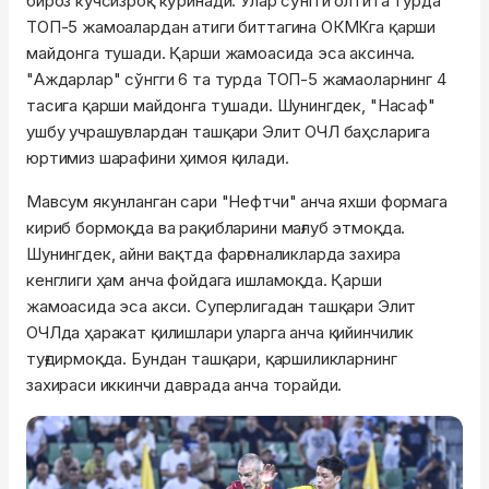
бироз кучсизроқ кўринади. Улар сўнгги олтита турда
ТОП-5 жамоалардан атиги биттагина ОКМКга қарши
майдонга тушади. Қарши жамоасида эса аксинча.
"Аждарлар" сўнгги 6 та турда ТОП-5 жамаоларнинг 4
тасига қарши майдонга тушади. Шунингдек, "Насаф"
ушбу учрашувлардан ташқари Элит ОЧЛ баҳсларига
юртимиз шарафини ҳимоя қилади.
Мавсум якунланган сари "Нефтчи" анча яхши формага
кириб бормоқда ва рақибларини мағлуб этмоқда.
Шунингдек, айни вақтда фарғоналикларда захира
кенглиги ҳам анча фойдага ишламоқда. Қарши
жамоасида эса акси. Суперлигадан ташқари Элит
ОЧЛда ҳаракат қилишлари уларга анча қийинчилик
туғдирмоқда. Бундан ташқари, қаршиликларнинг
захираси иккинчи даврада анча торайди.