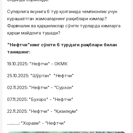
Суперлига якунига 6 тур қолганида чемпионлик учун
курашаётган жамоаларнинг рақиблари кимлар?
Фарғоналик ва қаршиликлар сўнгги турларда кимларга
қарши майдонга тушади?
"Нефтчи"нинг сўнгги 6 турдаги рақиблари билан
танишинг:
19.10.2025: "Нефтчи" - ОКМК
25.10.2025: "Шўртан" "Нефтчи"
02.11.2025: "Нефтчи" - "Сурхон"
07.11.2025: "Бухоро" - "Нефтчи"
22.11.2025: "Нефтчи" - "Қизилқум"
..........: "Хоразм" - "Нефтчи"