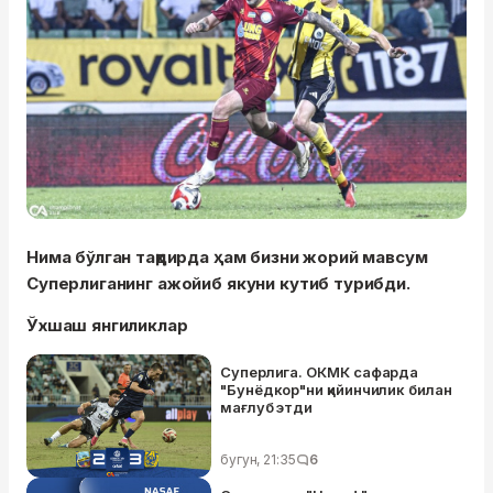
Нима бўлган тақдирда ҳам бизни жорий мавсум
Суперлиганинг ажойиб якуни кутиб турибди.
Ўхшаш янгиликлар
Суперлига. ОКМК сафарда
"Бунёдкор"ни қийинчилик билан
мағлуб этди
бугун, 21:35
6