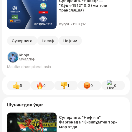
Суперлига. "Насаф" —
"Қўқон-1912" 0:0 (матнли
трансляция)
бугун, 21:10
12
Суперлига
Насаф
Нефтчи
Khoja
Муаллиф
Манба: championat.asia
5
0
1
0
0
Шунингдек ўқинг
Суперлига. "Нефтчи"
Фарғонада "Қизилқум"ни тор-
мор этди