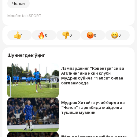
Челси
Манба: talkSPORT
1
0
0
0
0
Шунингдек ўқинг
Лэмпарднинг “Ковентри”си ва
АПЛнинг яна икки клуби
Мудрик бўйича “Челси” билан
боғланмоқда
Мудрик Хитойга учиб борди ва
“Челси” таркибида майдонга
тушиши мумкин
"Менда "жароҳат изи" бор, аммо