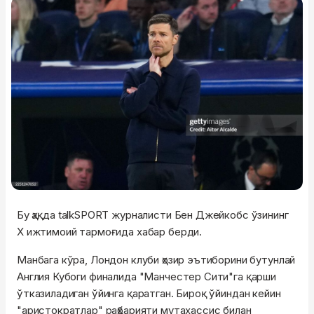
Бу ҳақда talkSPORT журналисти Бен Джейкобс ўзининг
Х ижтимоий тармоғида хабар берди.
Манбага кўра, Лондон клуби ҳозир эътиборини бутунлай
Англия Кубоги финалида "Манчестер Сити"га қарши
ўтказиладиган ўйинга қаратган. Бироқ ўйиндан кейин
"аристократлар" раҳбарияти мутахассис билан