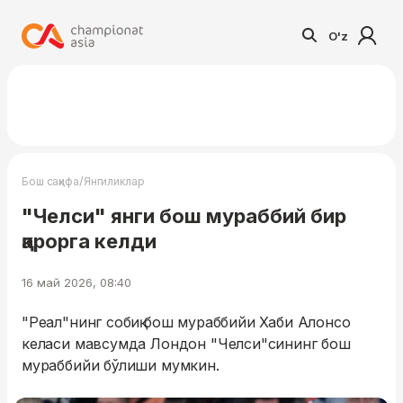
O'z
/
Бош саҳифа
Янгиликлар
"Челси" янги бош мураббий бир
қарорга келди
16 май 2026, 08:40
"Реал"нинг собиқ бош мураббийи Хаби Алонсо
келаси мавсумда Лондон "Челси"сининг бош
мураббийи бўлиши мумкин.