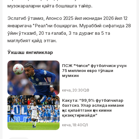
музокараларни қайта бошлашга тайёр.
Эслатиб ўтамиз, Алонсо 2025 йил июнидан 2026 йил 12
январигача "Реал"ни бошқарган. Мураббий сифатида 28
ўйин ўтказиб, 20 та ғалаба, 3 та дуранг ва 5 та
мағлубият қайд этган.
Ўхшаш янгиликлар
ПСЖ "Челси" футболчиси учун
75 миллион евро тўлаши
мумкин
кеча, 20:30
0
Какута: “99,9% футболчилар
бахтсиз. Улар аслида нимани
ҳис қилаётгани ҳеч кимни
қизиқтирмайди”
кеча, 18:40
1