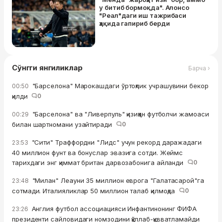
у битиб бормоқда". Алонсо
"Реал"даги иш тажрибаси
ҳақида гапириб берди
Сўнгги янгиликлар
Барча ›
"Барселона" Марокашдаги ўртоқлик учрашувини бекор
00:50
қилди
0
"Барселона" ва "Ливерпуль" қизиққан футболчи жамоаси
00:29
билан шартномани узайтиради
0
"Сити" Траффордни "Лидс" учун рекорд даражадаги
23:53
40 миллион фунт ва бонуслар эвазига сотди. Жеймс
тарихдаги энг қиммат британ дарвозабонига айланди
0
"Милан" Леауни 35 миллион еврога "Галатасарой"га
23:48
сотмади. Италияликлар 50 миллион талаб қилмоқда
0
Англия футбол ассоциацияси Инфантинонинг ФИФА
23:26
президенти сайловидаги номзодини қўллаб-қувватламайди