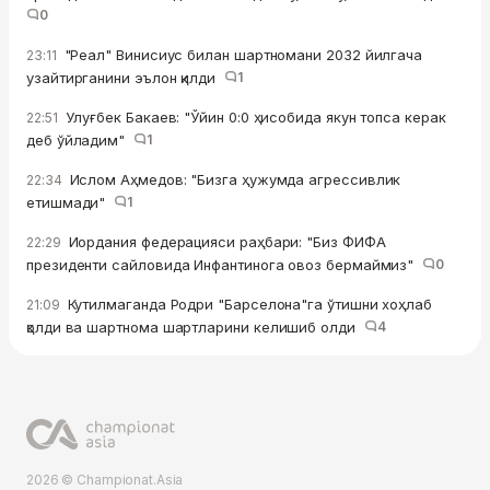
0
"Реал" Винисиус билан шартномани 2032 йилгача
23:11
узайтирганини эълон қилди
1
Улуғбек Бакаев: "Ўйин 0:0 ҳисобида якун топса керак
22:51
деб ўйладим"
1
Ислом Аҳмедов: "Бизга ҳужумда агрессивлик
22:34
етишмади"
1
Иордания федерацияси раҳбари: "Биз ФИФА
22:29
президенти сайловида Инфантинога овоз бермаймиз"
0
Кутилмаганда Родри "Барселона"га ўтишни хоҳлаб
21:09
қолди ва шартнома шартларини келишиб олди
4
2026 © Championat.Asia