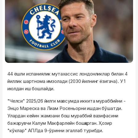
44 ёшли испаниялик мутахассис лондонликлар билан 4
йиллик шартнома имзолади (2030 йилнинг ёзигача). У 1
июлдан иш бошлайди.
"Челси" 2025/26 йилги мавсумда иккита мураббийни -
Энцо Мареска ва Лиам Росеньорни ишдан бўшатди.
Улардан кейин жамоани бош мураббий вазифасини
бажарувчи Калум Макфарлейн бошқарган. Ҳозир
"кўклар" АПЛда 9-ўринни эгаллаб турибди.