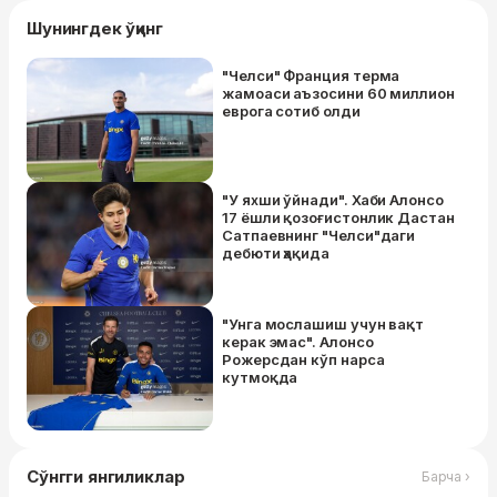
Шунингдек ўқинг
"Челси" Франция терма
жамоаси аъзосини 60 миллион
еврога coтиб oлди
"У яхши ўйнади". Хаби Алонсо
17 ёшли қозоғистонлик Дастан
Сатпаевнинг "Челси"даги
дебюти ҳақида
"Унга мослашиш учун вақт
керак эмас". Алонсо
Рожерсдан кўп нарса
кутмоқда
Сўнгги янгиликлар
Барча ›