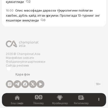
қувватлади
2
Олис масофадан дарвоза тўққизлигини пойлаган
16:00
хавбек, дубль қайд этган ҳужумчи. Пролигада 13-турнинг энг
яхшилари аниқланди
0
2026 © Championat.Asia
Махфийлик сиёсати
Фойдаланувчи шартномаси
Сайтда реклама
Қора фон
18+
Бош саҳифа
Ўйинлар
Мусобақалар
Янгиликлар