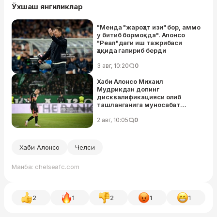
Ўхшаш янгиликлар
"Менда "жароҳат изи" бор, аммо
у битиб бормоқда". Алонсо
"Реал"даги иш тажрибаси
ҳақида гапириб берди
3 авг, 10:20
0
Хаби Алонсо Михаил
Мудрикдан допинг
дисквалификацияси олиб
ташланганига муносабат
билдирди
2 авг, 10:05
0
Хаби Алонсо
Челси
Манба: chelseafc.com
2
1
2
1
1