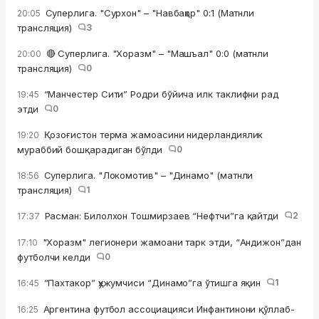
Суперлига. "Сурхон" – "Навбаҳор" 0:1 (Матнли
20:05
трансляция)
3
🔴 Суперлига. "Хоразм" – "Машъал" 0:0 (матнли
20:00
трансляция)
0
“Манчестер Сити” Родри бўйича илк таклифни рад
19:45
этди
0
Қозоғистон терма жамоасини нидерландиялик
19:20
мураббий бошқарадиган бўлди
0
Суперлига. "Локомотив" – "Динамо" (матнли
18:56
трансляция)
1
Расман: Билолхон Тошмирзаев “Нефтчи”га қайтди
2
17:37
"Хоразм" легионери жамоани тарк этди, “Андижон”дан
17:10
футболчи келди
0
“Пахтакор” ҳужумчиси “Динамо”га ўтишга яқин
1
16:45
Аргентина футбол ассоциацияси Инфантинони қўллаб-
16:25