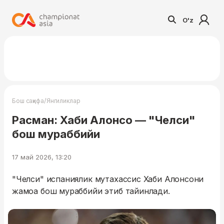
O'z
/
Бош саҳифа
Янгиликлар
Расман: Хаби Алонсо — "Челси"
бош мураббийи
17 май 2026, 13:20
"Челси" испаниялик мутахассис Хаби Алонсони
жамоа бош мураббийи этиб тайинлади.