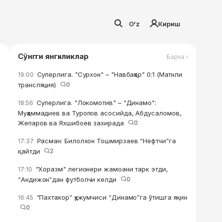
O'z
Кириш
Сўнгги янгиликлар
Барча ›
Суперлига. "Сурхон" – "Навбаҳор" 0:1 (Матнли
19:00
трансляция)
0
Суперлига. "Локомотив" – "Динамо":
18:56
Муҳаммадиев ва Туропов асосийда, Абдусаломов,
Жепаров ва Яхшибоев захирада
0
Расман: Билолхон Тошмирзаев “Нефтчи”га
17:37
қайтди
2
"Хоразм" легионери жамоани тарк этди,
17:10
“Андижон”дан футболчи келди
0
“Пахтакор” ҳужумчиси “Динамо”га ўтишга яқин
16:45
0