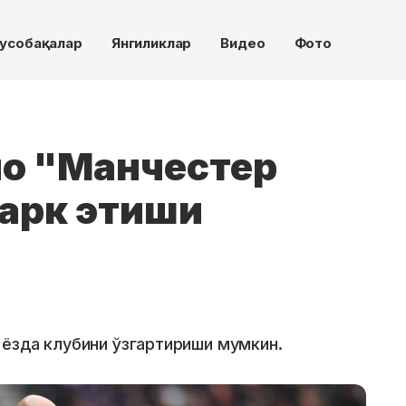
усобақалар
Янгиликлар
Видео
Фото
о "Манчестер
арк этиши
ёзда клубини ўзгартириши мумкин.