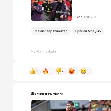
3 авг, 16:05
0
Манчестер Юнайтед
Брайан Мбеумо
Манба: indykaila
0
0
2
1
0
Шунингдек ўқинг