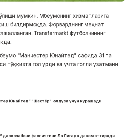
бўлиши мумкин. Мбеумонинг хизматларига
қиш билдирмоқда. Форварднинг меҳнат
лжалланган. Transfermarkt футболчининг
қда.
беумо "Манчестер Юнайтед" сафида 31 та
си тўққизта гол урди ва учта голли узатмани
стер Юнайтед” “Шахтёр” юлдузи учун курашади
 дарвозабони фаолиятини Ла Лигада давом эттиради