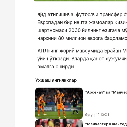
Қайд этилишича, футболчи трансфер 
Европадан бир нечта жамоалар қизи
шартномаси 2030 йилнинг ёзигача мў
нархини 80 миллион еврога баҳоламо
АПЛнинг жорий мавсумида Брайан М
ўйин ўтказди. Уларда қанот ҳужумчи
амалга оширди.
Ўхшаш янгиликлар
“Арсенал” ва “Манче
бугун, 12:10
1
“Манчестер Юнайтед”