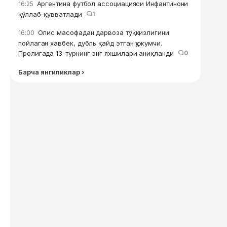
Аргентина футбол ассоциацияси Инфантинони
16:25
қўллаб-қувватлади
1
Олис масофадан дарвоза тўққизлигини
16:00
пойлаган хавбек, дубль қайд этган ҳужумчи.
Пролигада 13-турнинг энг яхшилари аниқланди
0
Барча янгиликлар ›