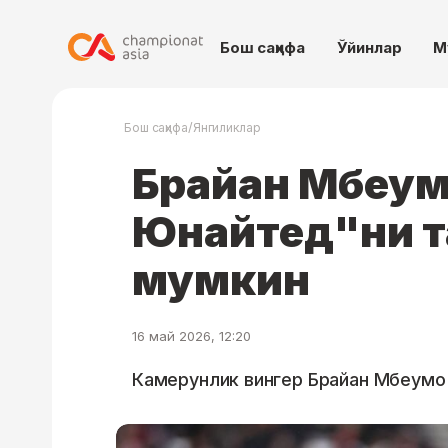
Бош саҳифа
Ўйинлар
М
/
Бош саҳифа
Янгиликлар
Брайан Мбеум
Юнайтед"ни т
мумкин
16 май 2026, 12:20
Камерунлик вингер Брайан Мбеумо 