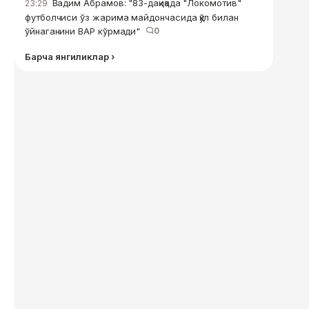
Вадим Абрамов: "83-дақиқада "Локомотив"
23:29
футболчиси ўз жарима майдончасида қўл билан
ўйнаганини ВАР кўрмади"
0
Барча янгиликлар ›