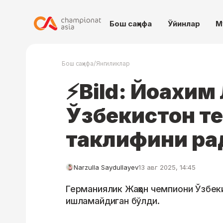
Бош саҳифа
Ўйинлар
М
/
Бош саҳифа
Янгиликлар
⚡️Bild: Йоахим
Ўзбекистон т
таклифини ра
Narzulla Saydullayev
13 авг 2025, 14:45
Германиялик Жаҳон чемпиони Ўзбе
ишламайдиган бўлди.