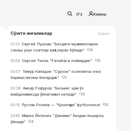
O'z
Кириш
Сўнгги янгиликлар
Барча ›
Сергей Лушчан: "Биздаги муаммоларни
01:23
санаш учун соатлар вақт керак бўлади"
0
Сергей Токов: "Ғалабага лойиқ эдик"
0
01:08
Тимур Кападзе: "Сурхон" осонликча очко
00:57
бермаслигини билардик"
1
Анвар Ғофуров: "Бизнинг ҳам ўз
00:38
майдонимизда ўйнагимиз келади"
0
Руслан Розиев — "Қизилқум" футболчиси!
0
00:10
Мирко Йеличич: "Динамо" биздан яхшироқ
23:55
ўйнади"
2