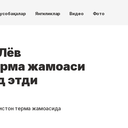
усобақалар
Янгиликлар
Видео
Фото
 Лёв
ерма жамоаси
д этди
кистон терма жамоасида