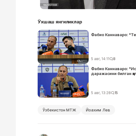
Ўхшаш янгиликлар
Фабио Каннаваро: "Т
5 авг, 14:11
8
Фабио Каннаваро: "И
даражасини билган ҳо
5 авг, 13:28
15
Ўзбекистон МТЖ
Йоахим Лев