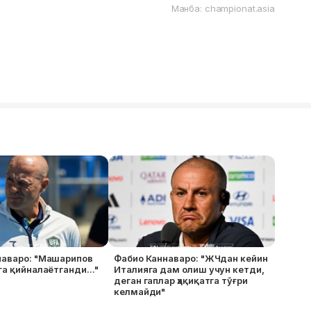
Манба: championat.asia
наваро: "Машарипов
Фабио Каннаваро: "ЖЧдан кейин
га қийналаётганди..."
Италияга дам олиш учун кетди,
деган гаплар ҳақиқатга тўғри
келмайди"