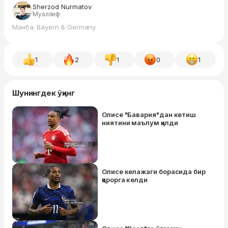
Sherzod Nurmatov
Муаллиф
Манба: Bayern & Germany
1
2
1
0
1
Шунингдек ўқинг
Олисе "Бавария"дан кетиш
ниятини маълум қилди
Олисе келажаги борасида бир
қарорга келди