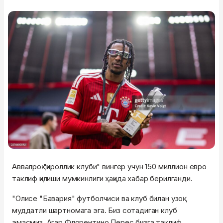
Аввалроқ "қироллик клуби" вингер учун 150 миллион евро
таклиф қилиши мумкинлиги ҳақида хабар берилганди.
"Олисе "Бавария" футболчиси ва клуб билан узоқ
муддатли шартномага эга. Биз сотадиган клуб
эмасмиз. Агар Флорентино Перес бизга таклиф