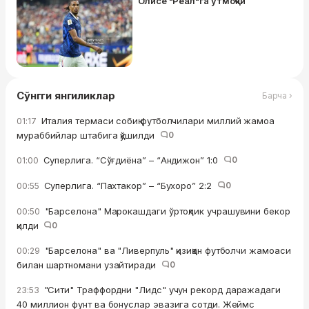
Олисе "Реал"га ўтмоқчи
Сўнгги янгиликлар
Барча ›
Италия термаси собиқ футболчилари миллий жамоа
01:17
мураббийлар штабига қўшилди
0
Суперлига. “Сўғдиёна” – “Андижон” 1:0
0
01:00
Суперлига. “Пахтакор” – “Бухоро” 2:2
0
00:55
"Барселона" Марокашдаги ўртоқлик учрашувини бекор
00:50
қилди
0
"Барселона" ва "Ливерпуль" қизиққан футболчи жамоаси
00:29
билан шартномани узайтиради
0
"Сити" Траффордни "Лидс" учун рекорд даражадаги
23:53
40 миллион фунт ва бонуслар эвазига сотди. Жеймс