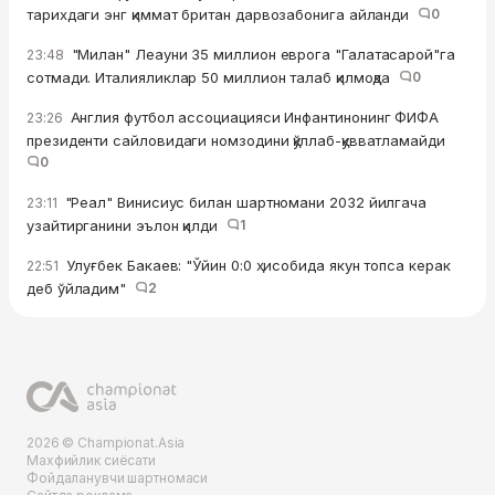
тарихдаги энг қиммат британ дарвозабонига айланди
0
"Милан" Леауни 35 миллион еврога "Галатасарой"га
23:48
сотмади. Италияликлар 50 миллион талаб қилмоқда
0
Англия футбол ассоциацияси Инфантинонинг ФИФА
23:26
президенти сайловидаги номзодини қўллаб-қувватламайди
0
"Реал" Винисиус билан шартномани 2032 йилгача
23:11
узайтирганини эълон қилди
1
Улуғбек Бакаев: "Ўйин 0:0 ҳисобида якун топса керак
22:51
деб ўйладим"
2
2026 © Championat.Asia
Махфийлик сиёсати
Фойдаланувчи шартномаси