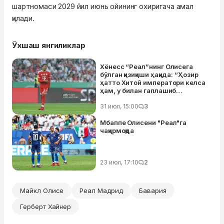
шартномаси 2029 йил июнь ойининг охиригача амал
қилади.
Ўхшаш янгиликлар
Хёнесс “Реал”нинг Олисега
бўлган қизиқиши ҳақида: “Ҳозир
ҳатто Хитой императори келса
ҳам, у билан гаплашиб
ўтирмаган бўлардик”
31 июл, 15:00
3
Мбаппе Олисени "Реал"га
чақирмоқда
23 июл, 17:10
2
Майкл Олисе
Реал Мадрид
Бавария
Герберт Хайнер