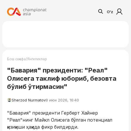
O'z
/
Бош саҳифа
Янгиликлар
"Бавария" президенти: "Реал"
Олисега таклиф юбориб, безовта
бўлиб ўтирмасин"
Sherzod Nurmatov
8 июн 2026, 16:40
"Бавария" президенти Герберт Хайнер
"Реал"нинг Майкл Олисега бўлган потенциал
қизиқиши ҳақида фикр билдирди.