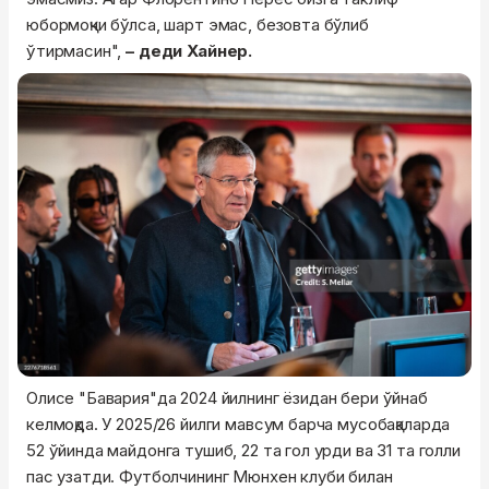
юбормоқчи бўлса, шарт эмас, безовта бўлиб
ўтирмасин",
– деди Хайнер.
Олисе "Бавария"да 2024 йилнинг ёзидан бери ўйнаб
келмоқда. У 2025/26 йилги мавсум барча мусобақаларда
52 ўйинда майдонга тушиб, 22 та гол урди ва 31 та голли
пас узатди. Футболчининг Мюнхен клуби билан