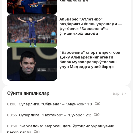
келишиб олди
Альварес “Атлетико”
раҳбарияти билан учрашади —
футболчи "Барселона"га
ўтишни хоҳламоқда
“Барселона” спорт директори
Деку Альвареснинг агенти
билан музокаралар ўтказиш
учун Мадридга учиб борди
Сўнгги янгиликлар
Барча ›
Суперлига. “Сўғдиёна” – “Андижон” 1:0
0
01:00
Суперлига. “Пахтакор” – “Бухоро” 2:2
0
00:55
"Барселона" Марокашдаги ўртоқлик учрашувини
00:50
бекор қилди
0