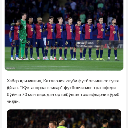
Хабар қилинишича, Каталония клуби футболчини сотувга
қўйган. "Кўк-анорранглилар" футболчининг трансфери
бўйича 70 млн евродан ортиқ бўлган таклифларни кўриб
чиқади.