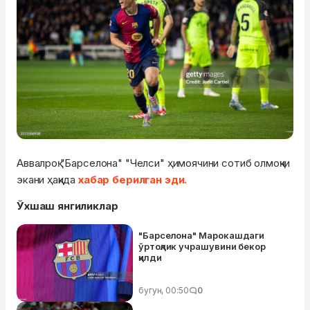
Аввалроқ "Барселона" "Челси" ҳимоячини сотиб олмоқчи
экани ҳақида
хабар берилган эди.
Ўхшаш янгиликлар
"Барселона" Марокашдаги
ўртоқлик учрашувини бекор
қилди
бугун, 00:50
0