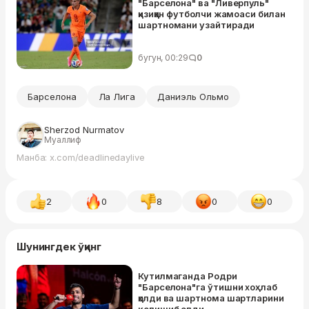
"Барселона" ва "Ливерпуль"
қизиққан футболчи жамоаси билан
шартномани узайтиради
бугун, 00:29
0
Барселона
Ла Лига
Даниэль Ольмо
Sherzod Nurmatov
Муаллиф
Манба: x.com/deadlinedaylive
2
0
8
0
0
Шунингдек ўқинг
Кутилмаганда Родри
"Барселона"га ўтишни хоҳлаб
қолди ва шартнома шартларини