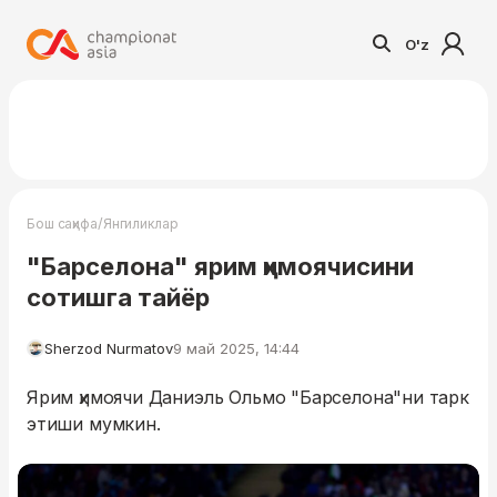
O'z
/
Бош саҳифа
Янгиликлар
"Барселона" ярим ҳимоячисини
сотишга тайёр
Sherzod Nurmatov
9 май 2025, 14:44
Ярим ҳимоячи Даниэль Ольмо "Барселона"ни тарк
этиши мумкин.