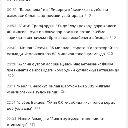
"Барселона" ва "Ливерпуль" қизиққан футболчи
00:29
жамоаси билан шартномани узайтиради
0
"Сити" Траффордни "Лидс" учун рекорд даражадаги
23:53
40 миллион фунт ва бонуслар эвазига сотди. Жеймс
тарихдаги энг қиммат британ дарвозабонига айланди
0
"Милан" Леауни 35 миллион еврога "Галатасарой"га
23:48
сотмади. Италияликлар 50 миллион талаб қилмоқда
0
Англия футбол ассоциацияси Инфантинонинг ФИФА
23:26
президенти сайловидаги номзодини қўллаб-қувватламайди
0
"Реал" Винисиус билан шартномани 2032 йилгача
23:11
узайтирганини эълон қилди
1
Улуғбек Бакаев: "Ўйин 0:0 ҳисобида якун топса керак
22:51
деб ўйладим"
1
Ислом Аҳмедов: "Бизга ҳужумда агрессивлик
22:34
етишмади"
1