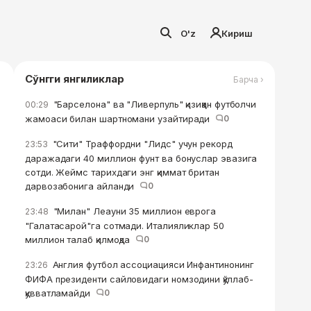
O'z
Кириш
Сўнгги янгиликлар
Барча ›
"Барселона" ва "Ливерпуль" қизиққан футболчи
00:29
жамоаси билан шартномани узайтиради
0
"Сити" Траффордни "Лидс" учун рекорд
23:53
даражадаги 40 миллион фунт ва бонуслар эвазига
сотди. Жеймс тарихдаги энг қиммат британ
дарвозабонига айланди
0
"Милан" Леауни 35 миллион еврога
23:48
"Галатасарой"га сотмади. Италияликлар 50
миллион талаб қилмоқда
0
Англия футбол ассоциацияси Инфантинонинг
23:26
ФИФА президенти сайловидаги номзодини қўллаб-
қувватламайди
0