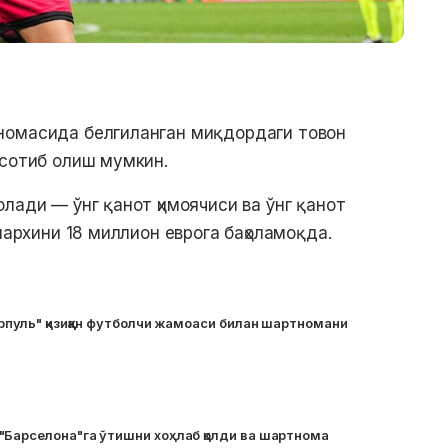
номасида белгиланган миқдордаги товон
 сотиб олиш мумкин.
лади — ўнг қанот ҳимоячиси ва ўнг қанот
нархини 18 миллион еврога баҳоламоқда.
рпуль" қизиққан футболчи жамоаси билан шартномани
"Барселона"га ўтишни хоҳлаб қолди ва шартнома