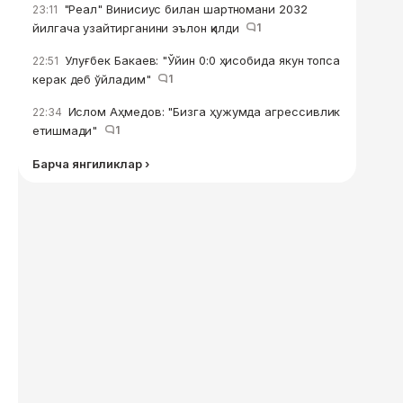
"Реал" Винисиус билан шартномани 2032
23:11
йилгача узайтирганини эълон қилди
1
Улуғбек Бакаев: "Ўйин 0:0 ҳисобида якун топса
22:51
керак деб ўйладим"
1
Ислом Аҳмедов: "Бизга ҳужумда агрессивлик
22:34
етишмади"
1
Барча янгиликлар ›