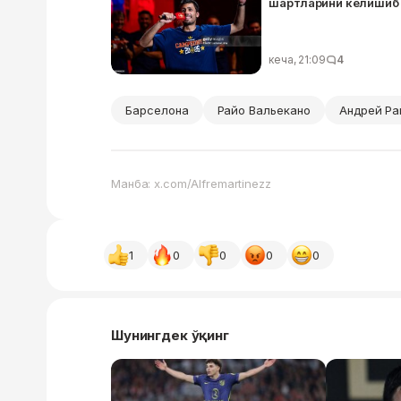
шартларини келишиб
кеча, 21:09
4
Барселона
Райо Вальекано
Андрей Ра
Манба: x.com/Alfremartinezz
1
0
0
0
0
Шунингдек ўқинг