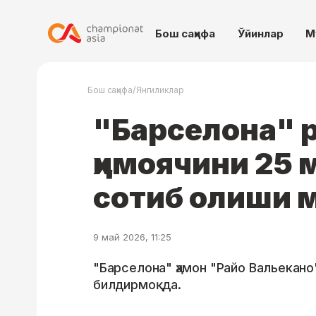
Бош саҳифа
Ўйинлар
М
/
Бош саҳифа
Янгиликлар
"Барселона" 
ҳимоячини 25 
сотиб олиши 
9 май 2026, 11:25
"Барселона" ҳамон "Райо Вальекано
билдирмоқда.