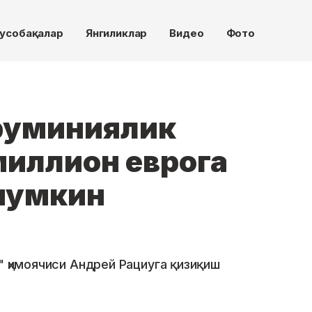
усобақалар
Янгиликлар
Видео
Фото
руминиялик
миллион еврога
мумкин
" ҳимоячиси Андрей Рациуга қизиқиш