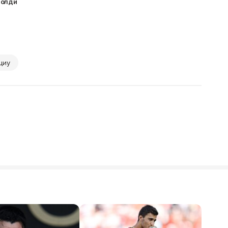
 олди
циу