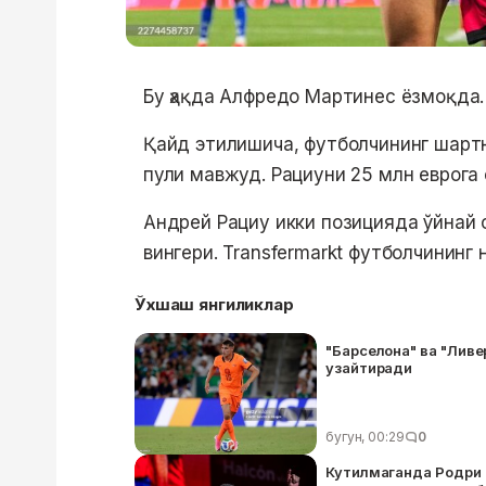
Бу ҳақда Алфредо Мартинес ёзмоқда.
Қайд этилишича, футболчининг шарт
пули мавжуд. Рациуни 25 млн еврога
Андрей Рациу икки позицияда ўйнай о
вингери. Transfermarkt футболчининг 
Ўхшаш янгиликлар
"Барселона" ва "Ливе
узайтиради
бугун, 00:29
0
Кутилмаганда Родри 