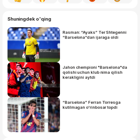
Shuningdek o'qing
Rasman: “Ayaks” Ter Shtegenni
“Barselona”dan ijaraga oldi
Jahon chempioni "Barselona"da
qolishi uchun klub nima qilish
kerakligini aytdi
“Barselona” Ferran Torresga
kutilmagan o'rinbosar topdi