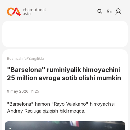
Ўз
/
Bosh sahifa
Yangiliklar
"Barselona" ruminiyalik himoyachini
25 million evroga sotib olishi mumkin
9 may 2026, 11:25
"Barselona" hamon "Rayo Valekano" himoyachisi
Andrey Raciuga qiziqish bildirmoqda.