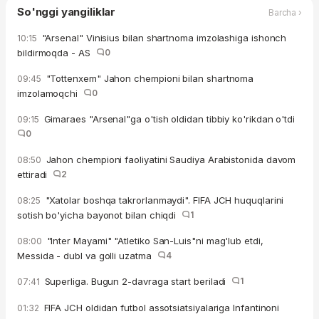
So'nggi yangiliklar
Barcha ›
"Arsenal" Vinisius bilan shartnoma imzolashiga ishonch
10:15
bildirmoqda - AS
0
"Tottenxem" Jahon chempioni bilan shartnoma
09:45
imzolamoqchi
0
Gimaraes "Arsenal"ga o'tish oldidan tibbiy ko'rikdan o'tdi
09:15
0
Jahon chempioni faoliyatini Saudiya Arabistonida davom
08:50
ettiradi
2
"Xatolar boshqa takrorlanmaydi". FIFA JCH huquqlarini
08:25
sotish bo'yicha bayonot bilan chiqdi
1
"Inter Mayami" "Atletiko San-Luis"ni mag'lub etdi,
08:00
Messida - dubl va golli uzatma
4
Superliga. Bugun 2-davraga start beriladi
1
07:41
FIFA JCH oldidan futbol assotsiatsiyalariga Infantinoni
01:32