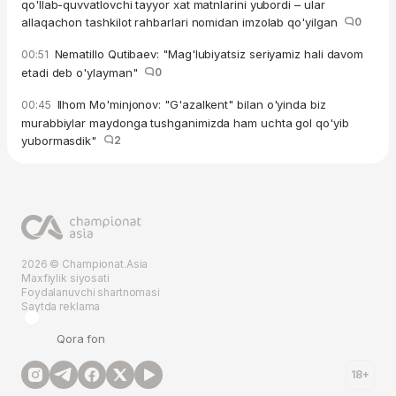
qo'llab-quvvatlovchi tayyor xat matnlarini yubordi – ular
allaqachon tashkilot rahbarlari nomidan imzolab qo'yilgan
0
Nematillo Qutibaev: "Mag'lubiyatsiz seriyamiz hali davom
00:51
etadi deb o'ylayman"
0
Ilhom Mo'minjonov: "G'azalkent" bilan o'yinda biz
00:45
murabbiylar maydonga tushganimizda ham uchta gol qo'yib
yubormasdik"
2
2026 © Championat.Asia
Maxfiylik siyosati
Foydalanuvchi shartnomasi
Saytda reklama
Qora fon
18+