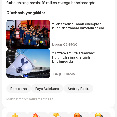
futbolchining narxini 18 million evroga baholamoqda.
O'xshash yangiliklar
"Tottenxem" Jahon chempioni
bilan shartnoma imzolamoqchi
bugun, 09:45
0
“Tottenxem” “Barselona”
hujumchisiga qiziqish
bildirmoqda
4 avg, 18:55
0
Barselona
Rayo Valekano
Andrey Raciu
Manba: x.com/Alfremartinezz
1
0
0
0
0