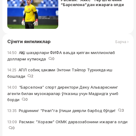
“Барселона”дан ижарага олди
Сўнгги янгиликлар
Барча ›
АҚШ шаҳарлари ФИФА ваъда қилган миллионлаб
14:50
долларни кутмоқда
0
АПЛ собиқ ҳаками Энтони Тэйлор Туркияда иш
14:25
бошлади
2
“Барселона” спорт директори Деку Альвареснинг
14:00
агенти билан музокаралар ўтказиш учун Мадридга учиб
борди
0
Родрининг “Реал”га ўтиши деярли барбод бўлди!
3
13:35
Расман: "Хоразм" ОКМК дарвозабонини ижарага олди
13:09
0