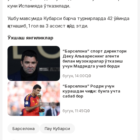
куни Испанияда ўтказилади.
Ушбу мавсумда Кубарси барча турнирларда 42 ўйинда
қатнашиб, 1 гол ва 3 ассист қайд этди.
Ўхшаш янгиликлар
“Барселона” спорт директори
Деку Альвареснинг агенти
билан музокаралар ўтказиш
учун Мадридга учиб борди
бугун, 14:00
0
“Барселона” Родри учун
курашдан чиқди: бунга учта
сабаб бор
бугун, 11:45
0
Барселона
Пау Кубарси