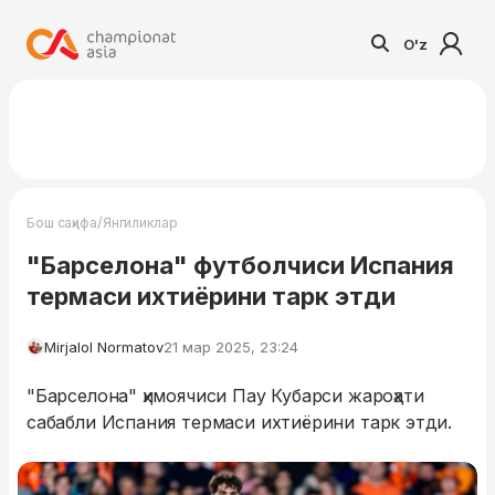
O'z
/
Бош саҳифа
Янгиликлар
"Барселона" футболчиси Испания
термаси ихтиёрини тарк этди
Mirjalol Normatov
21 мар 2025, 23:24
"Барселона" ҳимоячиси Пау Кубарси жароҳати
сабабли Испания термаси ихтиёрини тарк этди.