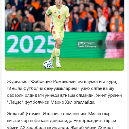
Журналист Фабрицио Романонинг маълумотига кўра,
18 ёшли футболчи оёқ мушакларини чўзиб олган ва шу
сабабли олдидаги ўйинда қатнаша олмайди. Унинг ўринни
"Лацио" футболчиси Марио Хил эгаллайди.
Эслатиб ўтамиз, Испания термасининг Миллатлар
лигаси чорак финали доирасида Нидерландияга қарши
ўйини 2:2 ҳисобида якунланди. Жавоб ўйини 23 март