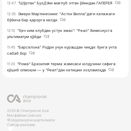
"Шўртан" БухДУни мағлуб этган ўйиндан ГАЛЕРЕЯ
0
12:47
Эмери Мартинеснинг “Астон Вилла”даги келажаги
12:35
бўйича бир қарорга келди
0
“Ҳеч ким клубдан устун эмас”: “Реал” Винисиусга
12:10
ультиматум қўйди
2
“Барселона” Родри учун курашдан чиқди: бунга учта
11:45
сабаб бор
0
"Рома" Бразилия терма жамоаси юлдузини сафига
11:20
қўшиб олмоқчи — у "Реал"дан кетишни хоҳламоқда
2
2026 © Championat.Asia
Махфийлик сиёсати
Фойдаланувчи шартномаси
Сайтда реклама