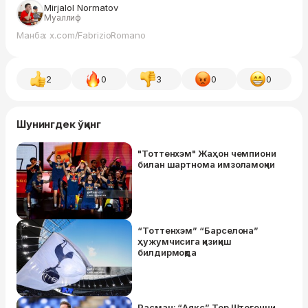
Mirjalol Normatov
Муаллиф
Манба: x.com/FabrizioRomano
2
0
3
0
0
Шунингдек ўқинг
"Тоттенхэм" Жаҳон чемпиони
билан шартнома имзоламоқчи
“Тоттенхэм” “Барселона”
ҳужумчисига қизиқиш
билдирмоқда
Расман: “Аякс” Тер Штегенни