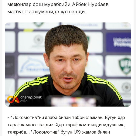
меҳмонлар бош мураббийи Айбек Нурбаев
матбуот анжуманида қатнашди.
- "Локомотив"ни ғалаба билан табриклайман. Бугун ҳар
тарафлама ютқаздик. Ҳар тарафлама: индивидуаллик,
тажриба... "Локомотив" бугун U19 жамоа билан