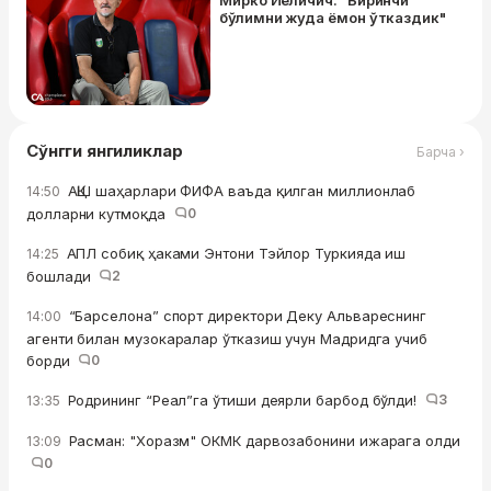
Мирко Йеличич: "Биринчи
бўлимни жуда ёмон ўтказдик"
Сўнгги янгиликлар
Барча ›
АҚШ шаҳарлари ФИФА ваъда қилган миллионлаб
14:50
долларни кутмоқда
0
АПЛ собиқ ҳаками Энтони Тэйлор Туркияда иш
14:25
бошлади
2
“Барселона” спорт директори Деку Альвареснинг
14:00
агенти билан музокаралар ўтказиш учун Мадридга учиб
борди
0
Родрининг “Реал”га ўтиши деярли барбод бўлди!
3
13:35
Расман: "Хоразм" ОКМК дарвозабонини ижарага олди
13:09
0