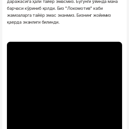
даражасига ҳали тайёр эмасмиз. Бугунги ўйинда мана
барчаси кўриниб қолди. Биз "Локомотив" каби
жамоаларга тайёр эмас эканмиз. Бизнинг жойимиз
қаерда эканлиги билинди.