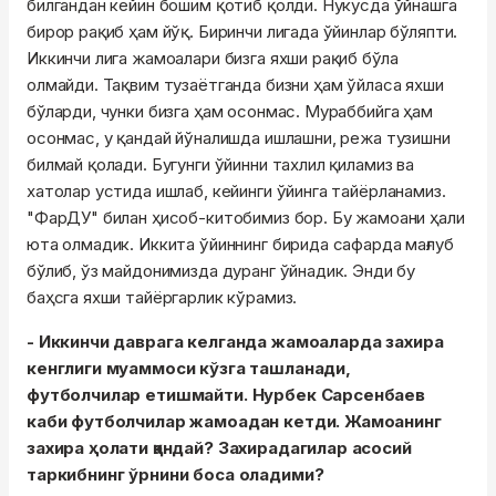
билгандан кейин бошим қотиб қолди. Нукусда ўйнашга
бирор рақиб ҳам йўқ. Биринчи лигада ўйинлар бўляпти.
Иккинчи лига жамоалари бизга яхши рақиб бўла
олмайди. Тақвим тузаётганда бизни ҳам ўйласа яхши
бўларди, чунки бизга ҳам осонмас. Мураббийга ҳам
осонмас, у қандай йўналишда ишлашни, режа тузишни
билмай қолади. Бугунги ўйинни тахлил қиламиз ва
хатолар устида ишлаб, кейинги ўйинга тайёрланамиз.
"ФарДУ" билан ҳисоб-китобимиз бор. Бу жамоани ҳали
юта олмадик. Иккита ўйиннинг бирида сафарда мағлуб
бўлиб, ўз майдонимизда дуранг ўйнадик. Энди бу
баҳсга яхши тайёргарлик кўрамиз.
- Иккинчи даврага келганда жамоаларда захира
кенглиги муаммоси кўзга ташланади,
футболчилар етишмайти. Нурбек Сарсенбаев
каби футболчилар жамоадан кетди. Жамоанинг
захира ҳолати қандай? Захирадагилар асосий
таркибнинг ўрнини боса оладими?