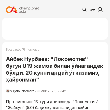
O'z
/
Бош саҳифа
Янгиликлар
Айбек Нурбаев: "Локомотив"
бугун U19 жамоа билан ўйнагандек
бўлди. 20 кунни қандай ўтказамиз,
ҳайронман"
Mirjalol Normatov
23 авг 2025, 22:42
Про-лиганинг 13-тури доирасида "Локомотив" -
"Жайхун" (5:0) баҳси якунланганидан кейин