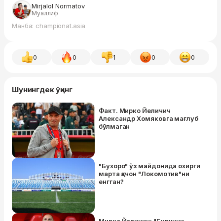
Mirjalol Normatov
Муаллиф
Манба: championat.asia
0
0
1
0
0
Шунингдек ўқинг
Факт. Мирко Йеличич
Александр Хомяковга мағлуб
бўлмаган
"Бухоро" ўз майдонида охирги
марта қачон "Локомотив"ни
енгган?