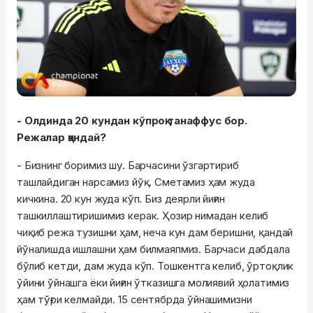
- Олдинда 20 кундан кўпроқ танаффус бор.
Режалар қандай?
- Бизнинг боримиз шу. Барчасини ўзгартириб
ташлайдиган нарсамиз йўқ. Сметамиз ҳам жуда
кичкина. 20 кун жуда кўп. Биз деярли йиғин
ташкиллаштиришимиз керак. Ҳозир нимадан келиб
чиқиб режа тузишни ҳам, неча кун дам беришни, қандай
йўналишда ишлашни ҳам билмаяпмиз. Барчаси дабдала
бўлиб кетди, дам жуда кўп. Тошкентга келиб, ўртоқлик
ўйини ўйнашга ёки йиғин ўтказишга молиявий ҳолатимиз
ҳам тўғри келмайди. 15 сентябрда ўйнашимизни