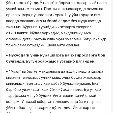
ўйнагандек бўлди. Ўтказиб юборилган голларни айтишга
уялиб ҳам кетяпман. Про-лига жамоаларида осмон ва
ерчалик фарқ бўлмаслиги керак. Шу ўйин орқали биз
қаерда эканлигимизни билиб олдик: биз жуда пастда
эканмиз. Кўриниб турибди, йигитларга тажриба
етишмаяпти. Йўлда чарчадик, майдонга кўника
олмадик деган баҳона қилмоқчи эмасман. Бугун биз ҳар
томонлама ютқаздик. Шуни айта оламан.
- Нукусдаги ўйин курашларга ва эхтиросларга бой
бўлганди. Бугун эса жамоа ўзгариб қолгандек.
- "Арал" ва биз ўз майдонимизда яхши ўйнашга ҳаракат
қиламиз. Биласиз, сунъий майдонда бошқа жамоалар
қийналади. Балки шу ҳам сабаб бўлиши мумкин. Биз
барибир уйимизда яхши ўйин кўрсатяпмиз. Бугун ҳар
тарафлама мағлуб бўлдик, йигитларни таний олмай
қолдим. Ўтказиб юборган голларимизда йигитларнинг
ўйинга баҳш қилишларини кўрмадим. Йигитлар ёш