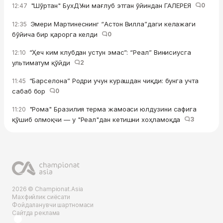
"Шўртан" БухДУни мағлуб этган ўйиндан ГАЛЕРЕЯ
0
12:47
Эмери Мартинеснинг “Астон Вилла”даги келажаги
12:35
бўйича бир қарорга келди
0
“Ҳеч ким клубдан устун эмас”: “Реал” Винисиусга
12:10
ультиматум қўйди
2
“Барселона” Родри учун курашдан чиқди: бунга учта
11:45
сабаб бор
0
"Рома" Бразилия терма жамоаси юлдузини сафига
11:20
қўшиб олмоқчи — у "Реал"дан кетишни хоҳламоқда
3
2026 © Championat.Asia
Махфийлик сиёсати
Фойдаланувчи шартномаси
Сайтда реклама