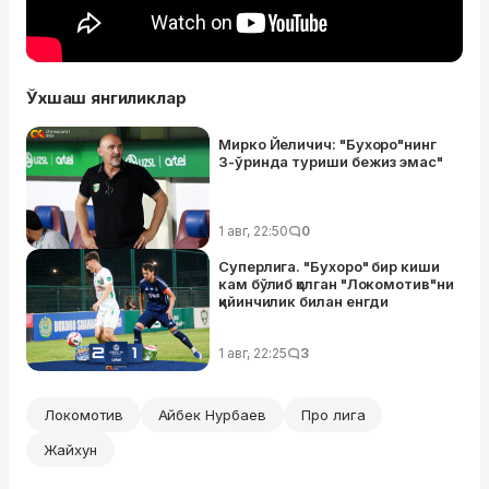
Ўхшаш янгиликлар
Мирко Йеличич: "Бухоро"нинг
3-ўринда туриши бежиз эмас"
1 авг, 22:50
0
Суперлига. "Бухоро" бир киши
кам бўлиб қолган "Локомотив"ни
қийинчилик билан енгди
1 авг, 22:25
3
Локомотив
Айбек Нурбаев
Про лига
Жайхун