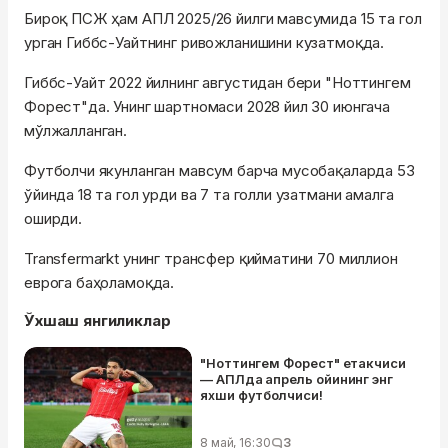
Бироқ ПСЖ ҳам АПЛ 2025/26 йилги мавсумида 15 та гол
урган Гиббс-Уайтнинг ривожланишини кузатмоқда.
Гиббс-Уайт 2022 йилнинг августидан бери "Ноттингем
Форест"да. Унинг шартномаси 2028 йил 30 июнгача
мўлжалланган.
Футболчи якунланган мавсум барча мусобақаларда 53
ўйинда 18 та гол урди ва 7 та голли узатмани амалга
оширди.
Transfermarkt унинг трансфер қийматини 70 миллион
еврога баҳоламоқда.
Ўхшаш янгиликлар
"Ноттингем Форест" етакчиси
— АПЛда апрель ойининг энг
яхши футболчиси!
8 май, 16:30
3