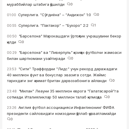
мураббийлар штабига қўшилди
0
Суперлига. “Сўғдиёна” – “Андижон” 1:0
0
01:00
Суперлига. “Пахтакор” – “Бухоро” 2:2
1
00:55
"Барселона" Марокашдаги ўртоқлик учрашувини бекор
00:50
қилди
0
"Барселона" ва "Ливерпуль" қизиққан футболчи жамоаси
00:29
билан шартномани узайтиради
0
"Сити" Траффордни "Лидс" учун рекорд даражадаги
23:53
40 миллион фунт ва бонуслар эвазига сотди. Жеймс
тарихдаги энг қиммат британ дарвозабонига айланди
0
"Милан" Леауни 35 миллион еврога "Галатасарой"га
23:48
сотмади. Италияликлар 50 миллион талаб қилмоқда
0
Англия футбол ассоциацияси Инфантинонинг ФИФА
23:26
президенти сайловидаги номзодини қўллаб-қувватламайди
0