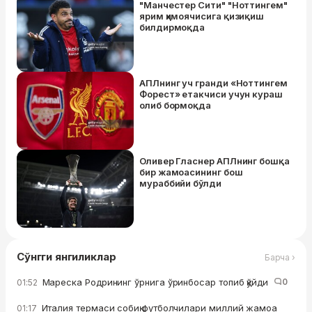
"Манчестер Сити" "Ноттингем"
ярим ҳимоячисига қизиқиш
билдирмоқда
АПЛнинг уч гранди «Ноттингем
Форест» етакчиси учун кураш
олиб бормоқда
Оливер Гласнер АПЛнинг бошқа
бир жамоасининг бош
мураббийи бўлди
Сўнгги янгиликлар
Барча ›
Мареска Родрининг ўрнига ўринбосар топиб қўйди
0
01:52
Италия термаси собиқ футболчилари миллий жамоа
01:17