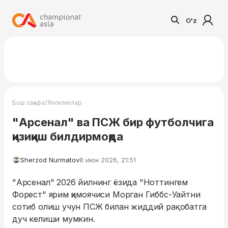
O'z
/
Бош саҳифа
Янгиликлар
"Арсенал" ва ПСЖ бир футболчига
қизиқиш билдирмоқда
Sherzod Nurmatov
8 июн 2026, 21:51
"Арсенал" 2026 йилнинг ёзида "Ноттингем
Форест" ярим ҳимоячиси Морган Гиббс-Уайтни
сотиб олиш учун ПСЖ билан жиддий рақобатга
дуч келиши мумкин.