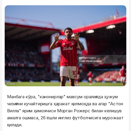
Манбага кўра, "канонирлар" мавсум оралиғида ҳужум
чизиғини кучайтиришга ҳаракат қилмоқда ва агар "Астон
Вилла" ярим ҳимоячиси Морган Рожерс билан келишув
амалга ошмаса, 26 ёшли инглиз футболчисига мурожаат
қилади.