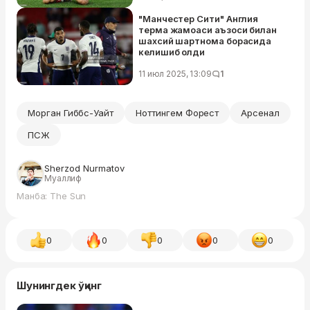
"Манчестер Сити" Англия
терма жамоаси аъзоси билан
шахсий шартнома борасида
келишиб олди
11 июл 2025, 13:09
1
Морган Гиббс-Уайт
Ноттингем Форест
Арсенал
ПСЖ
Sherzod Nurmatov
Муаллиф
Манба: The Sun
0
0
0
0
0
Шунингдек ўқинг